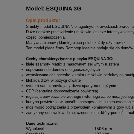
Model: ESQUINA 3G
Opis produktu:
Smukły model ESQUINA N o łagodnych krawędziach zwróci 
Dużę narożne przeszklenie umożliwia jeszcze intensywniejszy 
części pomieszczenia.
Masywną pionową klamkę pieca polubi każdy użytkownik.
Ten model pieca firmy Romotop idealnia nadaje się do domó
Cechy charakteryztyczne piecyka ESQUINA 3G:
białe szamoty Matrix z masownym żeliwnym rusztem
odpowiedni do domów energooszczędnych
wentylowana designerska klamka umożliwia perfekcyjną manip
blokada drzwi w pozycji otwartej
system samozamykający drzwi oparty na sprężynie
CDP (centralne doprowadzenie powietrza)
regulacja powietrza pierwotnego i wtórnego za pomocą jedneg
kurtyna powietrzna w sposób znaczący eliminująca osadzanie 
możliwość podłączenia z przewodem kominowym z góry lub z 
zamykany schowek w dolnej części pieca, który pomieści ma
Dane techniczne:
- 1506 mm
Wysokość