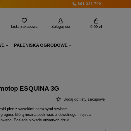
661 321 709
Lista zakupowa
Zaloguj się
0,00 zł
WE
PALENISKA OGRODOWE
omotop ESQUINA 3G
Dodaj do listy zakupowej
ski piec z wysokimi narożnymi szybami.
ję ognia, którą można podziwiać z dowolnego miejsca
lowano. Posiada blokadę otwartych drzwi.