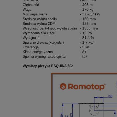
- 403 mm
Szerokość
- 403 m
Głębokość
- 170 kg
Waga
- 3,0-7,7 kW
Moc regulowana
- 150 mm
Średnica wylotu spalin
- 125 mm
Średnica wylotu CDP
- 1383 mm
Wysokość osi tylnego wylotu spalin
- 12 Pa
Wymagana siła ciągu
- 81,4 %
Wydajność
- 1,7 kg/h
Spalanie drewna (kg/godz.)
- 5 lat
Gwarancja
- A+
Klasa energetyczna
- tak
Spełnia wymogi Ekoprojektu
Wymiary piecyka ESQUINA 3G: