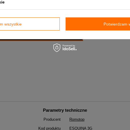
kie
m wszystkie
Potwierdzam w
Parametry techniczne
Producent
Romotop
Kod produktu
ESQUINA 3G