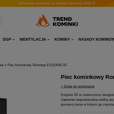
Darmowa dostawa
za zakupy
powyżej 1000 zł
DGP
WENTYLACJA
KOMINY
NASADY KOMINO
owe
Piec kominkowy Romotop ESQUINA 3G
Piec kominkowy R
+ Dodaj do porównania
Esquina 3G to nowoczesny designer
Zapewnia niepowtarzalną wielką wiz
pomieszczenia w którym go zainsta