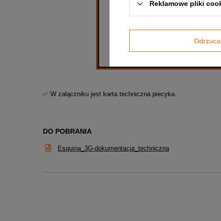
Reklamowe pliki coo
Odrzuca
✅ W załączniku jest karta techniczna piecyka.
DO POBRANIA
Esquina_3G-dokumentacja_techniczna