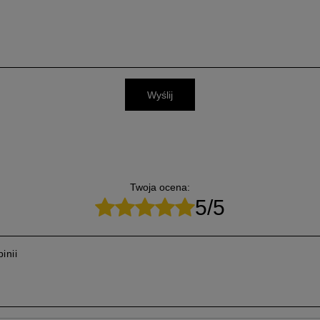
Wyślij
Twoja ocena:
5/5
inii