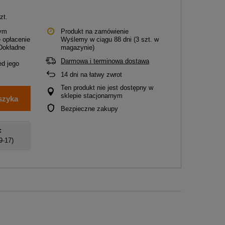
zt.
tym
Produkt na zamówienie
 opłacenie
Wyślemy
w ciągu 88 dni
(3 szt. w
 Dokładne
magazynie)
Darmowa i terminowa dostawa
d jego
14
dni na łatwy zwrot
Ten produkt nie jest dostępny w
sklepie stacjonarnym
szyka
Bezpieczne zakupy
:
 9-17)