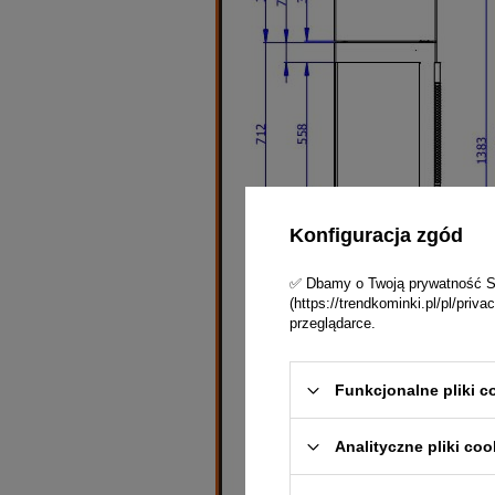
Konfiguracja zgód
✅ Dbamy o Twoją prywatność Skl
(https://trendkominki.pl/pl/pri
przeglądarce.
Funkcjonalne pliki c
Analityczne pliki coo