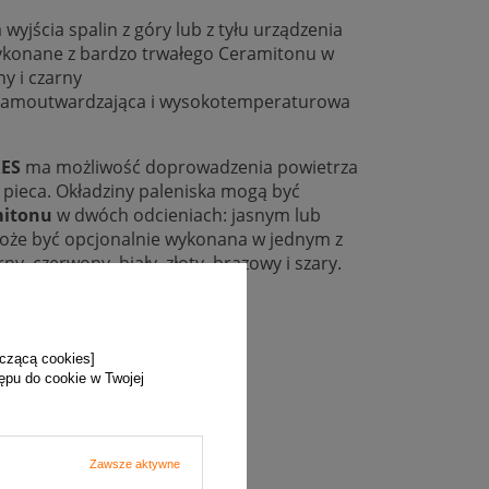
wyjścia spalin z góry lub z tyłu urządzenia
wykonane z bardzo trwałego Ceramitonu w
y i czarny
amoutwardzająca i wysokotemperaturowa
ES
ma możliwość doprowadzenia powietrza
u pieca. Okładziny paleniska mogą być
itonu
w dwóch odcieniach: jasnym lub
że być opcjonalnie wykonana w jednym z
y, czerwony, biały, złoty, brązowy i szary.
yczącą cookies]
tępu do cookie w Twojej
Zawsze aktywne