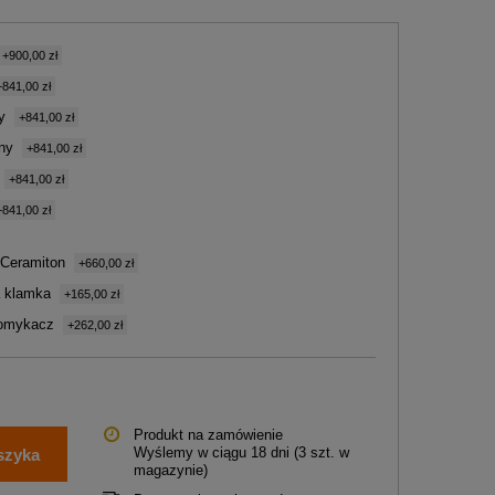
+900,00 zł
+841,00 zł
y
+841,00 zł
ny
+841,00 zł
+841,00 zł
+841,00 zł
 Ceramiton
+660,00 zł
a klamka
+165,00 zł
omykacz
+262,00 zł
Produkt na zamówienie
Wyślemy
w ciągu 18 dni
(3 szt. w
szyka
magazynie)