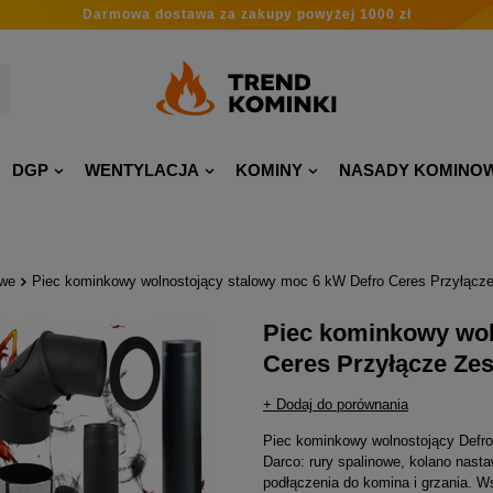
Darmowa dostawa
za zakupy
powyżej 1000 zł
DGP
WENTYLACJA
KOMINY
NASADY KOMINO
owe
Piec kominkowy wolnostojący stalowy moc 6 kW Defro Ceres Przyłącz
Piec kominkowy wol
Ceres Przyłącze Ze
+ Dodaj do porównania
Piec kominkowy wolnostojący Defr
Darco: rury spalinowe, kolano nast
podłączenia do komina i grzania. 