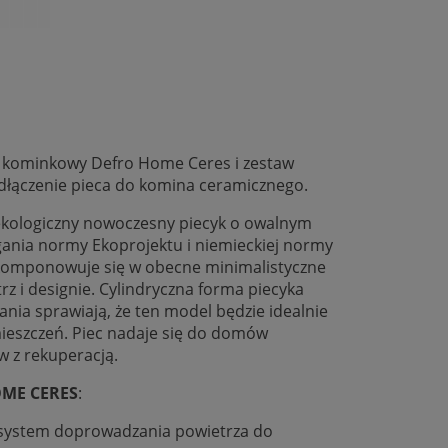
c kominkowy Defro Home Ceres i zestaw
dłączenie pieca do komina ceramicznego.
ekologiczny nowoczesny piecyk o owalnym
agania normy Ekoprojektu i niemieckiej normy
wkomponowuje się w obecne minimalistyczne
rz i designie. Cylindryczna forma piecyka
nia sprawiają, że ten model będzie idealnie
ieszczeń. Piec nadaje się do domów
 z rekuperacją.
ME CERES
:
y system doprowadzania powietrza do