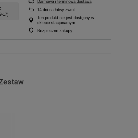
Darmowa i terminowa dostawa
:
14
dni na łatwy zwrot
 9-17)
Ten produkt nie jest dostępny w
sklepie stacjonarnym
Bezpieczne zakupy
 Zestaw