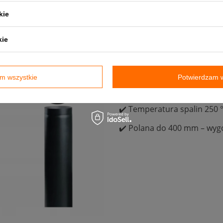
kie
⭐ Korzyści
kie
✔️ Zakres mocy 2,6–7,9 kW
✔️ Wysoka sprawność 82,5 %
m wszystkie
Potwierdzam w
✔️ Czopuch 146 mm – pasu
✔️ Temperatura spalin 250 °
✔️ Polana do 400 mm – wyg