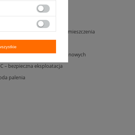
 – dopasowanie do kubatury pomieszczenia
 – mniejsze zużycie drewna
szystkie
je do typowych systemów kominowych
C – bezpieczna eksploatacja
oda palenia