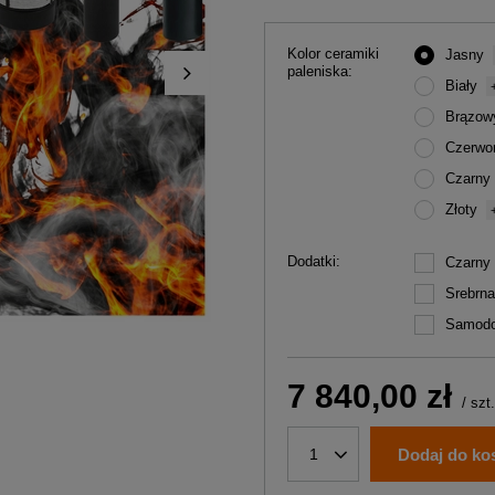
Kolor ceramiki
Jasny
paleniska
Biały
Brązow
Czerwo
Czarny
Złoty
Dodatki
Czarny
Srebrn
Samod
7 840,00 zł
/
szt.
Dodaj do ko
1