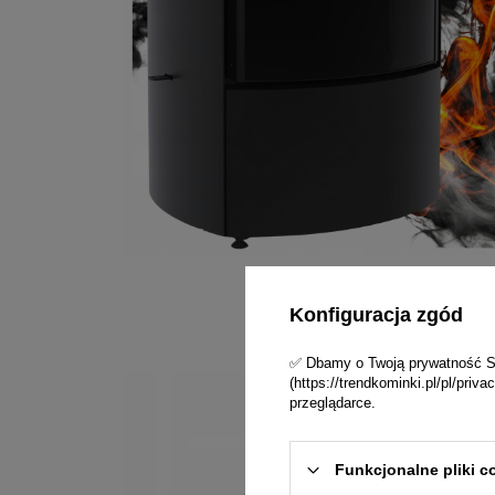
Konfiguracja zgód
✅ Dbamy o Twoją prywatność Skl
(https://trendkominki.pl/pl/pri
przeglądarce.
Funkcjonalne pliki c