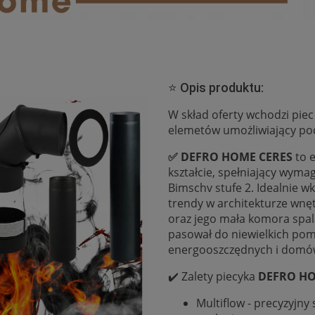
⭐️ Opis produktu:
W skład oferty wchodzi pie
elemetów umożliwiający po
✅ DEFRO HOME CERES
to 
kształcie, spełniający wym
Bimschv stufe 2. Idealnie 
trendy w architekturze wnęt
oraz jego mała komora spala
pasował do niewielkich pom
energooszczędnych i domów
✔️ Zalety piecyka
DEFRO HO
Multiflow - precyzyjn