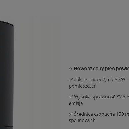
⭐️ Nowoczesny piec powi
✅ Zakres mocy 2,6–7,9 kW –
pomieszczeń
✅ Wysoka sprawność 82,5 % i
emisja
✅ Średnica czopucha 150 
spalinowych