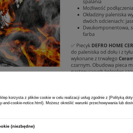
spalania
Możliwość podłączenia 
Okładziny paleniska 
dwóch odcieniach: jasn
Dwukomponentowa, s
farba
✅ Piecyk
DEFRO HOME CER
do paleniska od dołu i z tył
wykonane z trwałego
Ceram
czarnym. Obudowa pieca mo
następujących kolorów: czarn
ep korzysta z plików cookie w celu realizacji usług zgodnie z [Polityką dot
vacy-and-cookie-notice.html). Możesz określić warunki przechowywania lub dos
ookie (niezbędne)