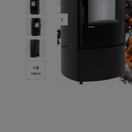
+
6
zdjęcia