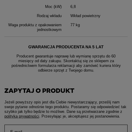
Moc (kW)
6,8
Rodzaj wkładu
Wkład powietrzny
Waga produktu z opakowaniem
77 kg
jednostkowym
GWARANCJA PRODUCENTA NA 5 LAT
Producent gwarantuje naprawę lub wymianę sprzętu do 60
miesięcy od daty zakupu. Skontaktuj się ze sklepem za
pośrednictwem formularza reklamacji aby
zamówić kuriera który
odbierze sprzęt z Twojego domu.
ZAPYTAJ O PRODUKT
Jeżeli powyższy opis jest dla Ciebie niewystarczający, prześlij nam
swoje pytanie odnośnie tego produktu. Postaramy się odpowiedzieć tak
szybko jak tylko będzie to możliwe.
Dane są przetwarzane zgodnie z
polityką prywatności
. Przesyłając je, akceptujesz jej postanowienia.
E-mail