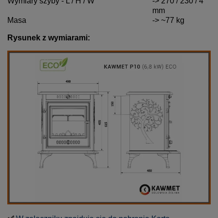
Wymiary szyby - L / H / W
->
270 / 230
/ 4
mm
Masa
-> ~77 kg
Rysunek z wymiarami: