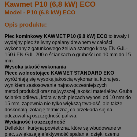
Kawmet P10 (6,8 kW) ECO
Model - P10 (6,8 kW) ECO
Opis produktu:
Piec kominkowy KAWMET P10 (6,8 kW) ECO
to trwały i
wydajny piec żeliwny opalany drewnem w całości
wykonany z gatunkowego żeliwa szarego klasy
EN-GJL-
150
i EN-GJL-200 o ściankach o grubości od 10 mm do 15
mm.
Wysoka jakość wykonania
Piece wolnostojące KAWMET STANDARD EKO
wyróżniają się wysoką jakością wykonania, która jest
wynikiem zastosowania najnowocześniejszych
metod produkcji oraz najwyższej jakości materiałów. Gruba
ścianka odlewu, która w tych piecach wynosi od 10 mm do
15 mm, zapewnia nie tylko większą trwałość, ale także
doskonałą izolację termiczną, co przekłada się na
odczuwalną oszczędność paliwa.
Wydajność i oszczędność
Deflektor i kurtyna powietrzna, które są wbudowane w
piec, zwiększają efektywność spalania, dzięki czemu