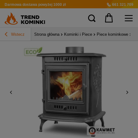
Darmowa dostawa
powyżej 1000 zł
661 321 709
Wstecz
Strona główna
Kominki i Piece
Piece kominkowe
Pi