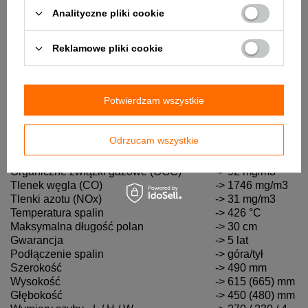
Analityczne pliki cookie
Dane techniczne:
Materiał
-> żeliwo
Klasa efektywności energetycznej
-> B
Reklamowe pliki cookie
Współczynnik efektywności
-> 87
%
energetycznej (EEI)
Moc nominalna
-> 6,8 kW
Potwierdzam wszystkie
Zdolność grzewcza
->
68m² / 170m³
Sprawność
-> 66,6%
Średnica czopucha
-> 150 mm
Odrzucam wszystkie
Emisja CO przy 13% O2
-> 0,14%
Cząstki stałe (PM)
-> 26
mg/m3
Organiczne związki gazowe (OGC)
-> 92
mg/m3
Tlenek węgla (CO)
-> 1746
mg/m3
Tlenki azotu (NOx)
-> 31
mg/m3
Temperatura spalin
-> 426
°C
Maksymalna długość polan
-> 30 cm
Gwarancja
-> 5 lat
Podłączenie spalin
-> góra/tył
Szerokość
-> 490 mm
Wysokość
->
615 (665)
mm
Głębokość
->
450 (480)
mm