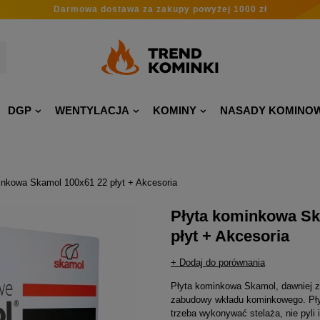
Darmowa dostawa
za zakupy
powyżej 1000 zł
DGP
WENTYLACJA
KOMINY
NASADY KOMINO
inkowa Skamol 100x61 22 płyt + Akcesoria
Płyta kominkowa Sk
płyt + Akcesoria
+ Dodaj do porównania
Płyta kominkowa Skamol, dawniej 
zabudowy wkładu kominkowego. Płyt
trzeba wykonywać stelaża, nie pyli 