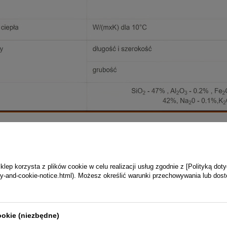
 zestawu płyt kominkowych Skamol z akcesoriami:
ep korzysta z plików cookie w celu realizacji usług zgodnie z [Polityką dot
vacy-and-cookie-notice.html). Możesz określić warunki przechowywania lub dos
ookie (niezbędne)