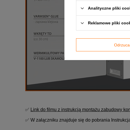
Analityczne pliki coo
Reklamowe pliki coo
Odrzuca
✅
Link do filmu z instrukcją montażu zabudowy ko
✅ W załączniku znajduje się do pobrania Instrukc