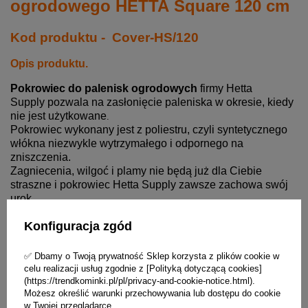
ogrodowego HETTA Square 120 cm
Kod produktu - Cover-HS/120
Opis produktu.
Pokrowiec do palenisk ogrodowych
firmy Hetta
Supply pozwala na zasłonięcie paleniska w okresie,
kiedy
nie jest użytkowane
.
Pokrowiec wykonany jest z poliestru, czyli syntetycznego
włókna niezwykle wytrzymałego i odpornego na
zniszczenia.
Zagniecenia, wilgoć i plamy nie będą już dla Ciebie
straszne i pokrowiec Hetta Supply zawsze zachowa swój
urok.
Konfiguracja zgód
✅ Dbamy o Twoją prywatność Sklep korzysta z plików cookie w
celu realizacji usług zgodnie z [Polityką dotyczącą cookies]
(https://trendkominki.pl/pl/privacy-and-cookie-notice.html).
Możesz określić warunki przechowywania lub dostępu do cookie
w Twojej przeglądarce.