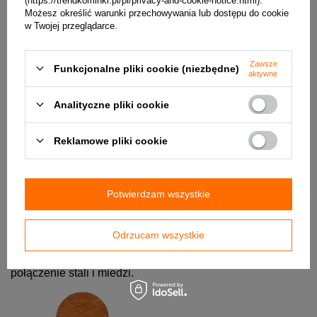
(https://trendkominki.pl/pl/privacy-and-cookie-notice.html).
Możesz określić warunki przechowywania lub dostępu do cookie
w Twojej przeglądarce.
Zawsze
Funkcjonalne pliki cookie (niezbędne)
aktywne
Analityczne pliki cookie
Inox
-
Czysta stal nierdzewna, możliwie najbardziej
Reklamowe pliki cookie
wytrzymała i odporna na wszystkie warunki atmosferyczne
Potwierdzam wszystkie
Odrzucam wszystkie
Corten
-
Opatentowane przez niemiecką firmę Ruukki
połączenie stali i miedzi.