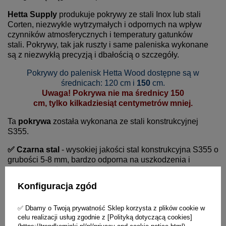
Hetta Supply
produkuje pokrywy ze stali Inox lub stali
Corten, niezwykle wytrzymałych i odpornych na wpływ
czynników atmosferycznych i temperatury gatunków
stali. Pokrywy, tak jak ruszty i same paleniska wykonane
są z niezwykłą precyzją i dbałością o szczegóły.
Pokrywy do palenisk Hetta Wood dostępne są w
średnicach: 120 cm i
150
cm.
Uwaga! Pokrywa nie ma średnicy 150
cm, tylko kilkadziesiąt centymetrów mniej.
Ta
pokrywa
została wykonana ze
stali konstrukcyjnej
S355
.
✅
Czarna stal
- wysokiej jakości stal konstrukcyjna S355 o
grubości 5-8 mm, bardzo odporna na uszkodzenia i
temperaturę. Jest dodatkowo wzmocniona farbami:
bazową i termiczną o dużej wytrzymałości Thempores
Konfiguracja zgód
902. Farba ta nie wydziela niezdrowych oparów i
nieprzyjaznych zapachów.
✅ Dbamy o Twoją prywatność Sklep korzysta z plików cookie w
celu realizacji usług zgodnie z [Polityką dotyczącą cookies]