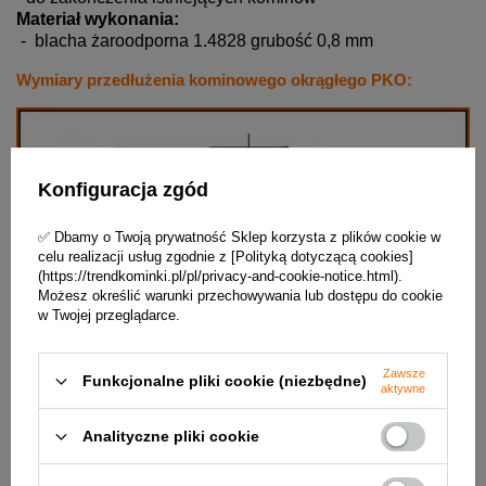
Materiał wykonania:
- blacha żaroodporna 1.4828 grubość 0,8 mm
Wymiary przedłużenia kominowego okrągłego PKO:
Konfiguracja zgód
✅ Dbamy o Twoją prywatność Sklep korzysta z plików cookie w
celu realizacji usług zgodnie z [Polityką dotyczącą cookies]
(https://trendkominki.pl/pl/privacy-and-cookie-notice.html).
Możesz określić warunki przechowywania lub dostępu do cookie
w Twojej przeglądarce.
Zawsze
Funkcjonalne pliki cookie (niezbędne)
aktywne
Analityczne pliki cookie