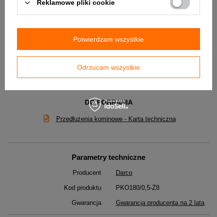
Reklamowe pliki cookie
Potwierdzam wszystkie
✅ W załączniku jest do pobrania karta katalogowa
produktu.
Odrzucam wszystkie
DO POBRANIA
Przedłużenia kominowe - Karta techniczna
Parametry techniczne
Producent
Darco
Kod produktu
PKO180/0,5-Ż8
Gwarancja
Gwarancja producenta na 2 lata