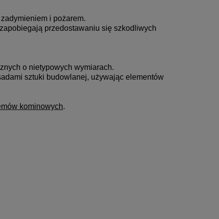
 zadymieniem i pożarem.
e zapobiegają przedostawaniu się szkodliwych
icznych o nietypowych wymiarach.
sadami sztuki budowlanej, używając elementów
emów kominowych
.