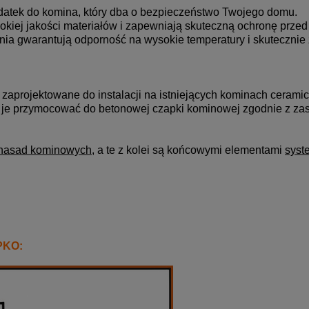
datek do komina, który dba o bezpieczeństwo Twojego domu.
iej jakości materiałów i zapewniają skuteczną ochronę przed
enia gwarantują odporność na wysokie temperatury i skuteczni
 zaprojektowane do instalacji na istniejących kominach ceram
 je przymocować do betonowej czapki kominowej zgodnie z za
nasad kominowych
, a te z kolei są końcowymi elementami
syst
PKO: