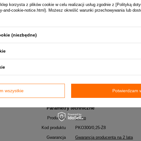
ep korzysta z plików cookie w celu realizacji usług zgodnie z [Polityką dot
vacy-and-cookie-notice.html). Możesz określić warunki przechowywania lub dos
ookie (niezbędne)
produktu.
kie
kie
m wszystkie
Potwierdzam w
Parametry techniczne
Producent
Darco
Kod produktu
PKO300/0,25-Ż8
Gwarancja
Gwarancja producenta na 2 lata