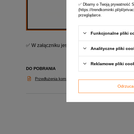
✅ Dbamy o Twoją prywatność Skl
(https://trendkominki.pl/pl/pri
przeglądarce.
Funkcjonalne pliki c
✅ W załączniku jest do pobrania karta katalogowa 
Analityczne pliki coo
Reklamowe pliki coo
DO POBRANIA
Przedłużenia kominowe - Karta techniczna
Odrzuca