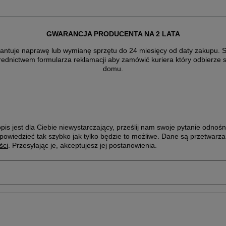
GWARANCJA PRODUCENTA NA 2 LATA
antuje naprawę lub wymianę sprzętu do 24 miesięcy od daty zakupu. Sk
rednictwem formularza reklamacji aby
zamówić kuriera który odbierze 
domu.
pis jest dla Ciebie niewystarczający, prześlij nam swoje pytanie odnośn
powiedzieć tak szybko jak tylko będzie to możliwe.
Dane są przetwarza
ści
. Przesyłając je, akceptujesz jej postanowienia.