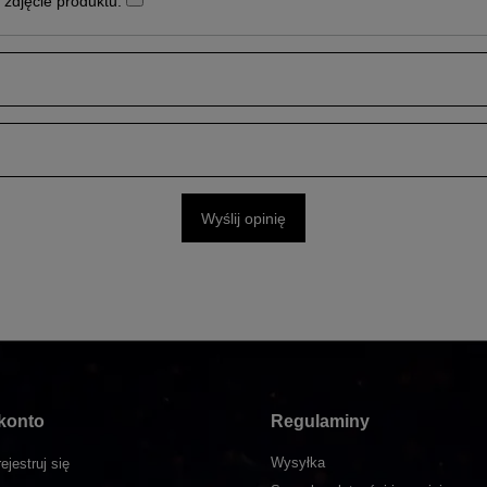
zdjęcie produktu:
Wyślij opinię
konto
Regulaminy
Wysyłka
ejestruj się