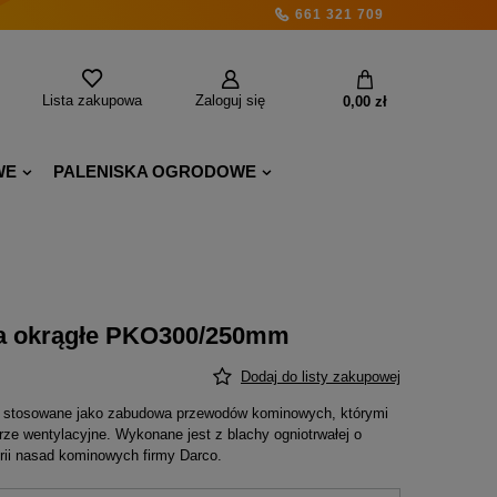
661 321 709
Lista zakupowa
Zaloguj się
0,00 zł
WE
PALENISKA OGRODOWE
na okrągłe PKO300/250mm
Dodaj do listy zakupowej
st stosowane jako zabudowa przewodów kominowych, którymi
rze wentylacyjne. Wykonane jest z blachy ogniotrwałej o
rii nasad kominowych firmy Darco.