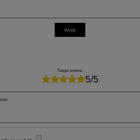
Wyślij
Twoja ocena:
5/5
inii