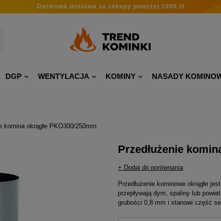
Darmowa dostawa
za zakupy
powyżej 1000 zł
DGP
WENTYLACJA
KOMINY
NASADY KOMINO
ie komina okrągłe PKO300/250mm
Przedłużenie komi
+ Dodaj do porównania
Przedłużenie kominowe okrągłe je
przepływają dym, spaliny lub powiet
grubości 0,8 mm i stanowi część se