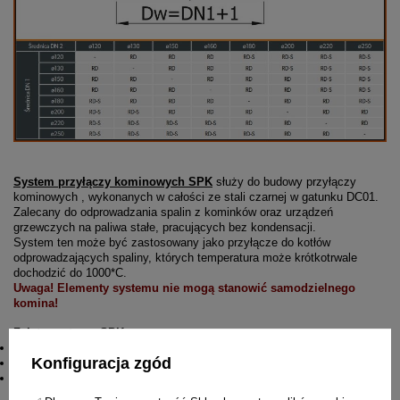
System przyłączy kominowych SPK
służy do budowy przyłączy
kominowych , wykonanych w całości ze stali czarnej w gatunku DC01.
Zalecany do odprowadzania spalin z kominków oraz urządzeń
grzewczych na paliwa stałe, pracujących bez kondensacji.
System ten może być zastosowany jako przyłącze do kotłów
odprowadzających spaliny, których temperatura może krótkotrwale
dochodzić do 1000*C.
Uwaga! Elementy systemu nie mogą stanowić samodzielnego
komina!
Zalety systemu SPK:
bardzo łatwy i szybki montaż
Konfiguracja zgód
duża trwałość
dostępne w kolorach czarnym (standard) i grafitowym (na zamówienie)