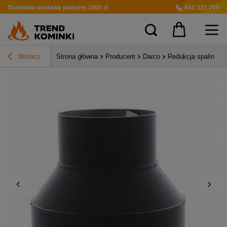
Darmowa dostawa
powyżej 1000 zł
661 321 709
Wstecz
Strona główna
Producent
Darco
Redukcja spalinow