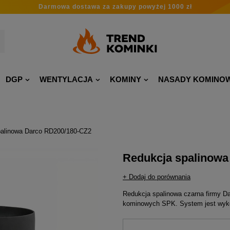
Darmowa dostawa
za zakupy
powyżej 1000 zł
DGP
WENTYLACJA
KOMINY
NASADY KOMINO
palinowa Darco RD200/180-CZ2
Redukcja spalinowa
+ Dodaj do porównania
Redukcja spalinowa czarna firmy D
kominowych SPK. System jest wykon