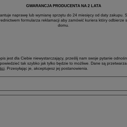
GWARANCJA PRODUCENTA NA 2 LATA
antuje naprawę lub wymianę sprzętu do 24 miesięcy od daty zakupu. Sk
rednictwem formularza reklamacji aby
zamówić kuriera który odbierze 
domu.
pis jest dla Ciebie niewystarczający, prześlij nam swoje pytanie odnośn
powiedzieć tak szybko jak tylko będzie to możliwe.
Dane są przetwarza
ści
. Przesyłając je, akceptujesz jej postanowienia.