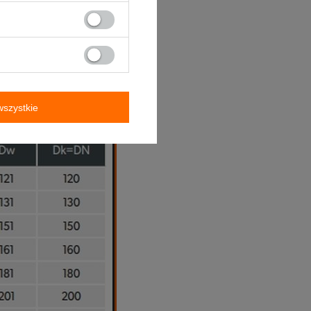
szystkie