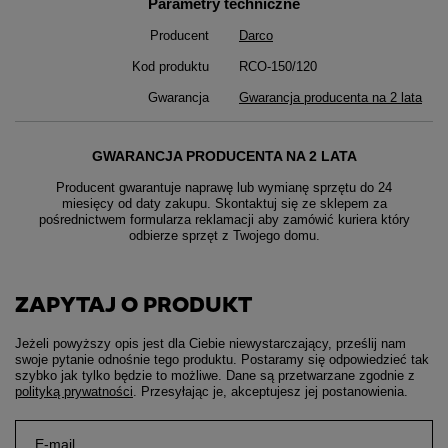
Parametry techniczne
Producent
Darco
Kod produktu
RCO-150/120
Gwarancja
Gwarancja producenta na 2 lata
GWARANCJA PRODUCENTA NA 2 LATA
Producent gwarantuje naprawę lub wymianę sprzętu do 24
miesięcy od daty zakupu. Skontaktuj się ze sklepem za
pośrednictwem formularza reklamacji aby
zamówić kuriera który
odbierze sprzęt z Twojego domu.
ZAPYTAJ O PRODUKT
Jeżeli powyższy opis jest dla Ciebie niewystarczający, prześlij nam
swoje pytanie odnośnie tego produktu. Postaramy się odpowiedzieć tak
szybko jak tylko będzie to możliwe.
Dane są przetwarzane zgodnie z
polityką prywatności
. Przesyłając je, akceptujesz jej postanowienia.
E-mail