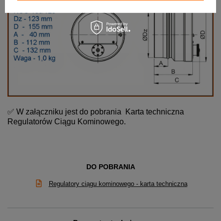
✅ W załączniku jest do pobrania
Karta techniczna
Regulatorów Ciągu Kominowego.
DO POBRANIA
Regulatory ciągu kominowego - karta techniczna