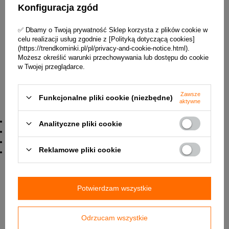
dokonuje się za pomocą pokrętła. Na pokrętle zaznaczona
Konfiguracja zgód
jest podziałka do nastawiania podciśnienia, na etykietce –
znak wskazujący aktualnie nastawioną wartość
✅ Dbamy o Twoją prywatność Sklep korzysta z plików cookie w
podciśnienia.
celu realizacji usług zgodnie z [Polityką dotyczącą cookies]
Sposoby montażu generatora ciągu kominowego:
(https://trendkominki.pl/pl/privacy-and-cookie-notice.html).
- na czopuchu łączącym piec z kominem
Możesz określić warunki przechowywania lub dostępu do cookie
- nad czopuchem
w Twojej przeglądarce.
- pod czopuchem
✅ Szczegóły i uwagi dotyczące montażu znajdują się w
Karcie technicznej produktu.
Zawsze
Funkcjonalne pliki cookie (niezbędne)
aktywne
Informacje techniczne:
Średnica - 120 mm
Analityczne pliki cookie
Materiał - blacha chromoniklowa 1.4301
Zakres podciśnienia - 10-35 Pa
Reklamowe pliki cookie
0
Max temperatura w przewodzie kominowym - 400
C
✅
UWAGA! Regulator jest wyposażony w
zabezpieczenie umożliwiające zamknięcie powietrza w
przypadku pożaru sadzy
w kominie.
Potwierdzam wszystkie
Rysunek z wymiarami regulatora RCO-150/120:
Odrzucam wszystkie