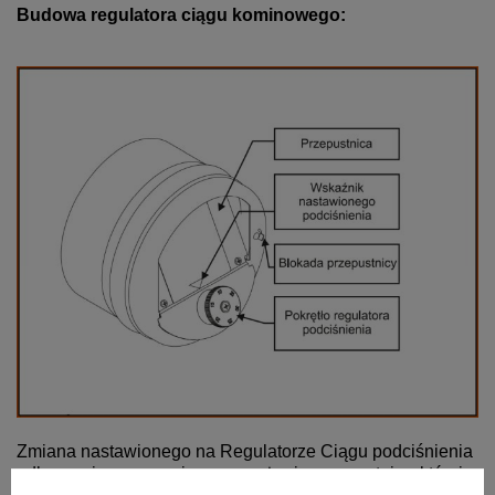
Budowa regulatora ciągu kominowego:
Zmiana nastawionego na Regulatorze Ciągu podciśnienia
odbywa się przez zmianę wyważenia przepustnicy,
której