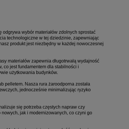
 odgrywa wybór materiałów zdolnych sprostać
ia technologiczne w tej dziedzinie, zapewniając
 nasz produkt jest niezbędny w każdej nowoczesnej
klasy materiałów zapewnia długotrwałą wydajność
co jest fundamentem dla stabilności i
tywie użytkowania budynków.
b pelletem. Nasza rura żaroodporna została
zewczych, jednocześnie minimalizując ryzyko
malizuje się potrzeba częstych napraw czy
nowych, jak i modernizowanych, co czyni go