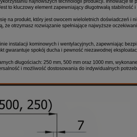
wykorzystaniu najnowszych technologii produkcji. Innowacje te 
t to kluczowy element zapewniający długotrwałą stabilność i 
ię na produkt, który jest owocem wieloletnich doświadczeń i 
, że otrzymasz rozwiązanie spełniające najwyższe oczekiwani
inie instalacji kominowych i wentylacyjnych, zapewniając bezp
odukt gwarantuje spokój ducha i pewność niezawodnej eksploatac
arnych długościach: 250 mm, 500 mm oraz 1000 mm, wykonane z
salność i możliwość dostosowania do indywidualnych potrzeb k