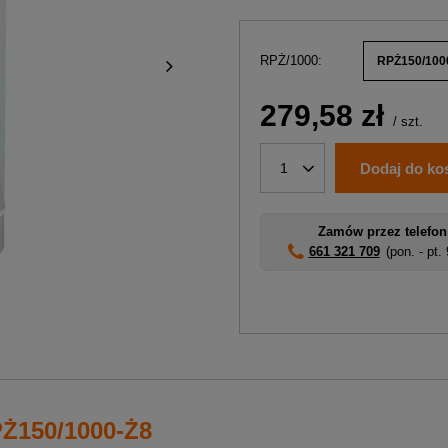
RPŻ/1000
RPŻ150/100
279,58 zł
/
szt.
Dodaj do ko
1
Zamów przez telefon
661 321 709
(pon. - pt.
PŻ150/1000-Ż8