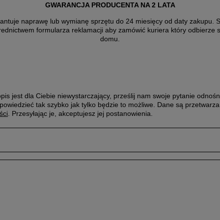
GWARANCJA PRODUCENTA NA 2 LATA
antuje naprawę lub wymianę sprzętu do 24 miesięcy od daty zakupu. Sk
rednictwem formularza reklamacji aby
zamówić kuriera który odbierze 
domu.
pis jest dla Ciebie niewystarczający, prześlij nam swoje pytanie odnośn
powiedzieć tak szybko jak tylko będzie to możliwe.
Dane są przetwarza
ści
. Przesyłając je, akceptujesz jej postanowienia.