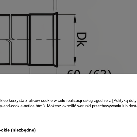
ep korzysta z plików cookie w celu realizacji usług zgodnie z [Polityką dot
vacy-and-cookie-notice.html). Możesz określić warunki przechowywania lub dos
ookie (niezbędne)