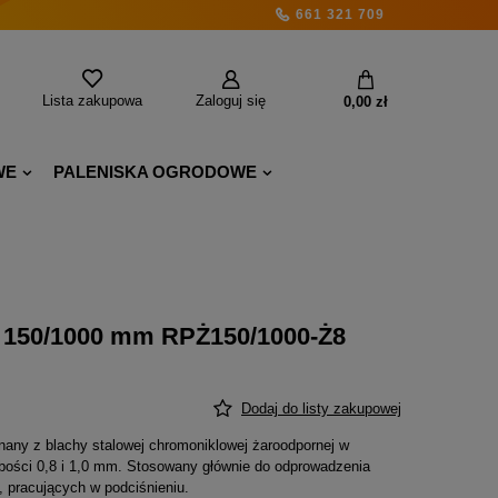
661 321 709
Lista zakupowa
Zaloguj się
0,00 zł
WE
PALENISKA OGRODOWE
i 150/1000 mm RPŻ150/1000-Ż8
Dodaj do listy zakupowej
ny z blachy stalowej chromoniklowej żaroodpornej w
bości 0,8 i 1,0 mm. Stosowany głównie do odprowadzenia
 pracujących w podciśnieniu.