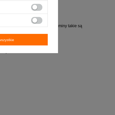
o grubości 0,8 i 1,0 [mm]. Kominy takie są
szystkie
ość powierzchni