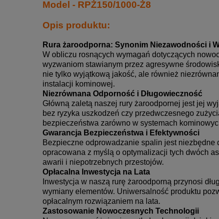
Model - RPŻ150/1000-Ż8
Opis produktu:
Rura żaroodporna: Synonim Niezawodności i 
W obliczu rosnących wymagań dotyczących nowoc
wyzwaniom stawianym przez agresywne środowis
nie tylko wyjątkową jakość, ale również niezrówn
instalacji kominowej.
Niezrównana Odporność i Długowieczność
Główną zaletą naszej rury żaroodpornej jest jej 
bez ryzyka uszkodzeń czy przedwczesnego zużycia.
bezpieczeństwa zarówno w systemach kominowych,
Gwarancja Bezpieczeństwa i Efektywności
Bezpieczne odprowadzanie spalin jest niezbędne 
opracowana z myślą o optymalizacji tych dwóch as
awarii i niepotrzebnych przestojów.
Opłacalna Inwestycja na Lata
Inwestycja w naszą rurę żaroodporną przynosi dług
wymiany elementów. Uniwersalność produktu pozwa
opłacalnym rozwiązaniem na lata.
Zastosowanie Nowoczesnych Technologii