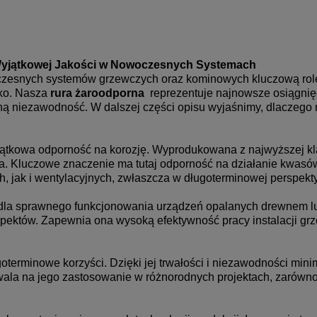
Wyjątkowej Jakości w Nowoczesnych Systemach
zesnych systemów grzewczych oraz kominowych kluczową rolę
ko. Nasza
rura żaroodporna
reprezentuje najnowsze osiągnięc
aną niezawodność. W dalszej części opisu wyjaśnimy, dlaczego
wyjątkowa odporność na korozję. Wyprodukowana z najwyższej 
 Kluczowe znaczenie ma tutaj odporność na działanie kwasów, 
 jak i wentylacyjnych, zwłaszcza w długoterminowej perspek
dla sprawnego funkcjonowania urządzeń opalanych drewnem lu
pektów. Zapewnia ona wysoką efektywność pracy instalacji gr
oterminowe korzyści. Dzięki jej trwałości i niezawodności mini
la na jego zastosowanie w różnorodnych projektach, zarówno 