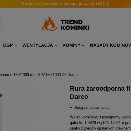
Darmowa dostawa
za zakupy
powyżej 1000 zł
DGP
WENTYLACJA
KOMINY
NASADY KOMINO
dporna fi 150/1000 mm RPŻ150/1000-Ż8 Darco
Rura żaroodporna f
Darco
+ Dodaj do porównania
Wkład kominowy żaroodporny wykona
gatunku 1.4828 wg DIN 17441 o gru
spalin z pieców opalanych drewnem,