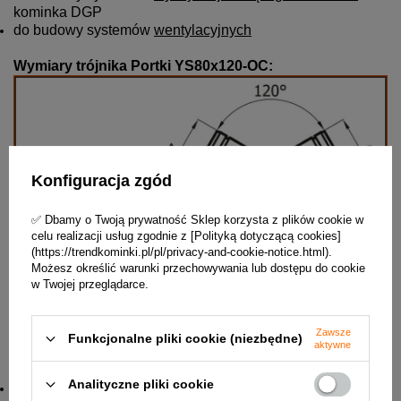
kominka DGP
do budowy systemów
wentylacyjnych
Wymiary trójnika Portki YS80x120-OC:
Konfiguracja zgód
✅ Dbamy o Twoją prywatność Sklep korzysta z plików cookie w
celu realizacji usług zgodnie z [Polityką dotyczącą cookies]
(https://trendkominki.pl/pl/privacy-and-cookie-notice.html).
Możesz określić warunki przechowywania lub dostępu do cookie
w Twojej przeglądarce.
Zawsze
Funkcjonalne pliki cookie (niezbędne)
aktywne
Elementy systemu kształtek okrągłych ocynkowanych
to między innymi:
Analityczne pliki cookie
kanały proste