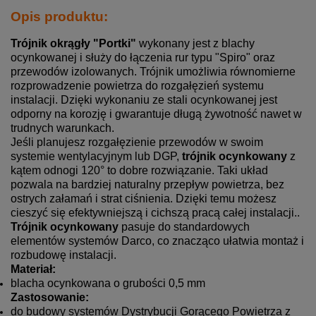
Opis produktu:
Trójnik okrągły "Portki"
wykonany jest z blachy
ocynkowanej i służy do łączenia rur typu "Spiro" oraz
przewodów izolowanych. Trójnik umożliwia równomierne
rozprowadzenie powietrza do rozgałęzień systemu
instalacji. Dzięki wykonaniu ze stali ocynkowanej jest
odporny na korozję i gwarantuje długą żywotność nawet w
trudnych warunkach.
Jeśli planujesz rozgałęzienie przewodów w swoim
systemie wentylacyjnym lub DGP,
trójnik ocynkowany
z
kątem odnogi 120° to dobre rozwiązanie. Taki układ
pozwala na bardziej naturalny przepływ powietrza, bez
ostrych załamań i strat ciśnienia. Dzięki temu możesz
cieszyć się efektywniejszą i cichszą pracą całej instalacji..
Trójnik ocynkowany
pasuje do standardowych
elementów systemów Darco, co znacząco ułatwia montaż i
rozbudowę instalacji.
Materiał:
blacha ocynkowana o grubości 0,5 mm
Zastosowanie:
do budowy systemów
Dystrybucji Gorącego Powietrza
z