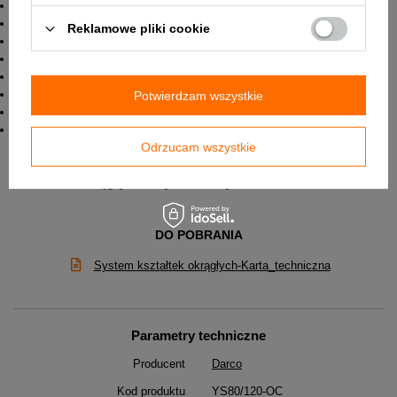
trójniki
kolana
Reklamowe pliki cookie
czerpnie powietrza
przepustnice
redukcje
przejścia pod kratki lub anemostaty
Potwierdzam wszystkie
złączki
uchwyty montażowe
Odrzucam wszystkie
✅
W załączniku znajduje się Karta techniczna systemu
kształtek okrągłych ocynkowanych Darco.
DO POBRANIA
System kształtek okrągłych-Karta_techniczna
Parametry techniczne
Producent
Darco
Kod produktu
YS80/120-OC