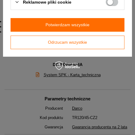
Reklamowe pliki cookie
Dane techniczne:
Maksymalna temperatura pracy ciągłej: 600*C
Potwierdzam wszystkie
Materiał : blacha DC01 2mm, malowana farbą żaroodporną Senotherm
Gwarancja : 2 lata
Połączenia elementów powinny być uszczelniane za pomocą specjalnej
masy silikonowej odpornej do temperatury 1200*C
Odrzucam wszystkie
✅ Karta katalogowa w załączniku poniżej.
DO POBRANIA
System SPK - Karta_techniczna
Parametry techniczne
Producent
Darco
Kod produktu
TR120/45-CZ2
Gwarancja
Gwarancja producenta na 2 lata