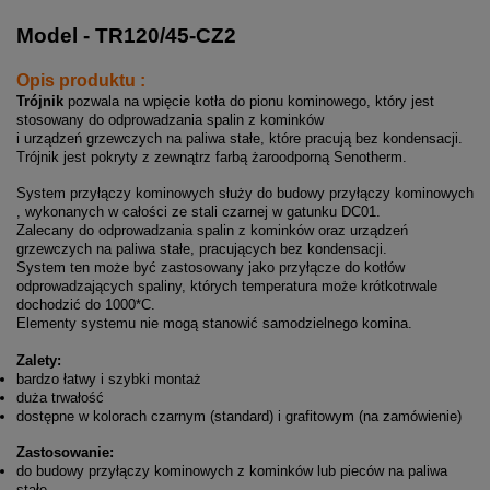
Model - TR120/45-CZ2
Opis produktu :
Trójnik
pozwala na wpięcie kotła do pionu kominowego, który jest
stosowany do odprowadzania spalin z kominków
i urządzeń grzewczych na paliwa stałe, które pracują bez kondensacji.
Trójnik jest pokryty z zewnątrz farbą żaroodporną Senotherm.
System przyłączy kominowych służy do budowy przyłączy kominowych
, wykonanych w całości ze stali czarnej w gatunku DC01.
Zalecany do odprowadzania spalin z kominków oraz urządzeń
grzewczych na paliwa stałe, pracujących bez kondensacji.
System ten może być zastosowany jako przyłącze do kotłów
odprowadzających spaliny, których temperatura może krótkotrwale
dochodzić do 1000*C.
Elementy systemu nie mogą stanowić samodzielnego komina.
Zalety:
bardzo łatwy i szybki montaż
duża trwałość
dostępne w kolorach czarnym (standard) i grafitowym (na zamówienie)
Zastosowanie:
do budowy przyłączy kominowych z kominków lub pieców na paliwa
stałe