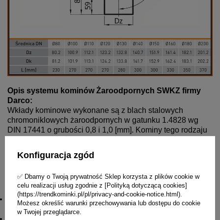
Opis systemu kominów Żaroodpornych SWKZ firmy
Darco:
Wkłady kominowe wykonane są z blach stalowych
chromoniklowych żaroodpornych w gatunku 1.4828 wg
DIN 17441 o grubości 0,8 i 1,0 [mm]. Kominy tego rodzaju
są stosowane głównie do odprowadzenia spalin z
urządzeń grzewczych opalanych drewnem i pracujących w
Konfiguracja zgód
podciśnieniu. Kominy takie są odporne na działanie
wysokich temperatur, które mogą być wytworzone podczas
✅ Dbamy o Twoją prywatność Sklep korzysta z plików cookie w
ich użytkowania.
celu realizacji usług zgodnie z [Polityką dotyczącą cookies]
Zalety:
(https://trendkominki.pl/pl/privacy-and-cookie-notice.html).
komin ma dużą odporność na działanie kwasów, głównie
Możesz określić warunki przechowywania lub dostępu do cookie
kwasu siarkowego
w Twojej przeglądarce.
o
odporność na wysokie temperatury (chwilowo do 1000
C