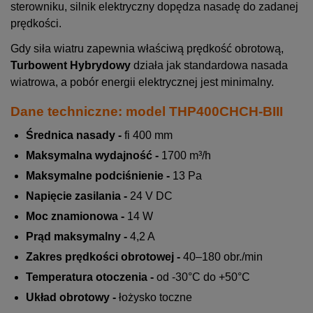
sterowniku, silnik elektryczny dopędza nasadę do zadanej
prędkości.
Gdy siła wiatru zapewnia właściwą prędkość obrotową,
Turbowent Hybrydowy
działa jak standardowa nasada
wiatrowa, a pobór energii elektrycznej jest minimalny.
Dane techniczne: model THP400CHCH-BIII
Średnica nasady -
fi 400 mm
Maksymalna wydajność -
1700 m³/h
Maksymalne podciśnienie -
13 Pa
Napięcie zasilania -
24 V DC
Moc znamionowa -
14 W
Prąd maksymalny -
4,2 A
Zakres prędkości obrotowej -
40–180 obr./min
Temperatura otoczenia -
od -30°C do +50°C
Układ obrotowy -
łożysko toczne