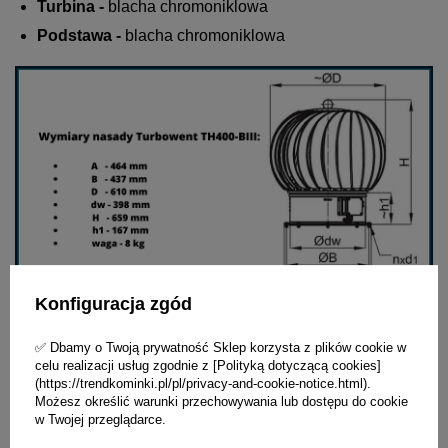
Turbina -
blacha chromoniklowa
Podstawa -
blacha chromoniklowa
Konfiguracja zgód
Zastosowanie
✅ Dbamy o Twoją prywatność Sklep korzysta z plików cookie w
do wspomagania wentylacji grawitacyjnej wywiewnej,
celu realizacji usług zgodnie z [Polityką dotyczącą cookies]
(https://trendkominki.pl/pl/privacy-and-cookie-notice.html).
gdy występują zawirowania powietrza na wylocie
Możesz określić warunki przechowywania lub dostępu do cookie
komina spowodowane jego niekorzystnym
w Twojej przeglądarce.
usytuowaniem,