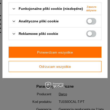
kiedy brak jest ustabilizowanego ciągu kominowego lub jest on zbyt
Zawsze
Funkcjonalne pliki cookie (niezbędne)
aktywne
Dane techniczne:
Wymiary podstawy wewnątrz : 144 mm
Maksymalna temperatura pracy: 150*C
Analityczne pliki cookie
Układ obrotowy: łożyska toczne w oleju wysokotemperaturowym
Poziom mocy akustycznej: 26dB
Gwarancja - 2 lata
Reklamowe pliki cookie
✅
Karta katalogowa produktu w załączniku.
Potwierdzam wszystkie
DO POBRANIA
Odrzucam wszystkie
Nasada kominowa Rotowent Dragon - Karta katalogowa
Parametry techniczne
Producent
Darco
Kod produktu
TU150OCAL-T-PT
Gwarancja
Gwarancja producenta na 2 lata