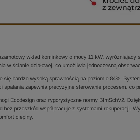
-szamotowy wkład kominkowy o mocy 11 kW, wyróżniający s
enia w ścianie działowej, co umożliwia jednoczesną obserw
e się bardzo wysoką sprawnością na poziomie 84%. System 
i spalania zapewnia precyzyjne sterowanie procesem, co p
ogi Ecodesign oraz rygorystyczne normy BImSchV2. Dzięki
ład bez przeszkód współpracuje z systemami rekuperacji. W
mfort cieplny.