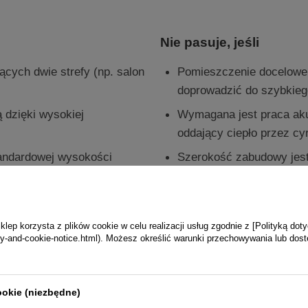
Nie pasuje, jeśli
ących dwie strefy (np. salon
Pomieszczenie docelowe
doprowadzić do szybkieg
dzięki wysokiej
Wymagana jest praca ak
oddający ciepło przez cy
tandardowej wysokości
Szerokość zabudowy jes
grzewania otwartych
specyficznego projektu 
andardowej izolacji).
ep korzysta z plików cookie w celu realizacji usług zgodnie z [Polityką dot
vacy-and-cookie-notice.html). Możesz określić warunki przechowywania lub dos
yjnych Hajduk
ookie (niezbędne)