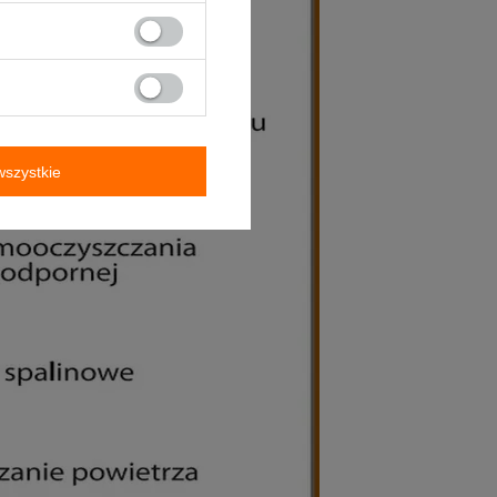
szystkie