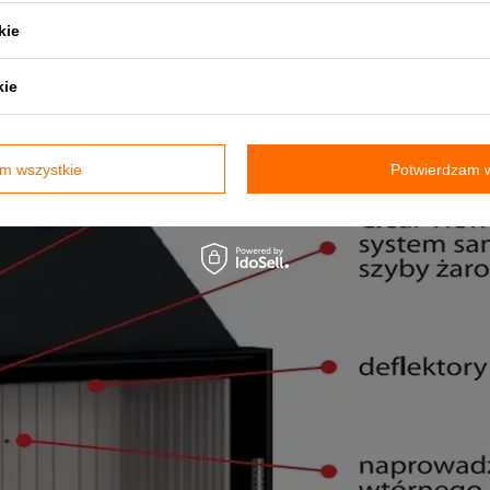
kie
kie
m wszystkie
Potwierdzam w