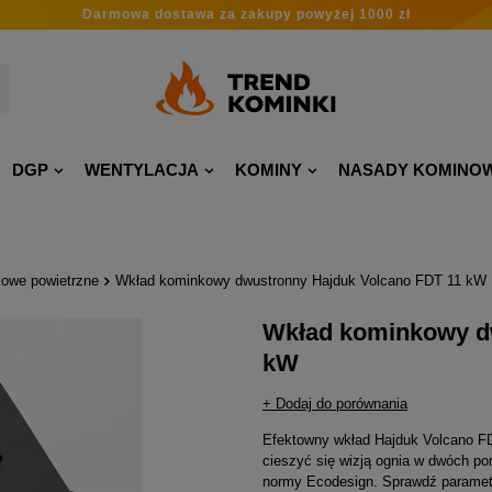
Darmowa dostawa
za zakupy
powyżej 1000 zł
DGP
WENTYLACJA
KOMINY
NASADY KOMINO
owe powietrzne
Wkład kominkowy dwustronny Hajduk Volcano FDT 11 kW
Wkład kominkowy d
kW
+ Dodaj do porównania
Efektowny wkład Hajduk Volcano FD
cieszyć się wizją ognia w dwóch po
normy Ecodesign. Sprawdź parametry