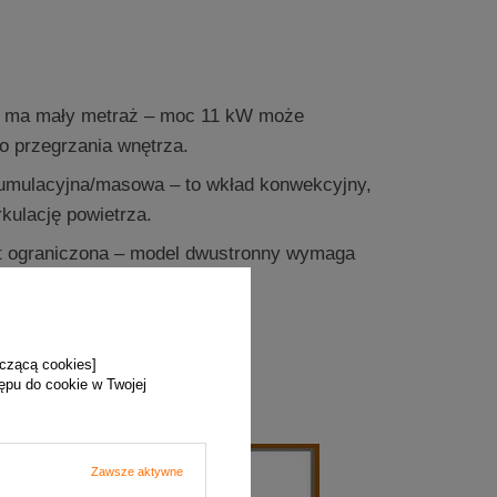
 ma mały metraż – moc 11 kW może
o przegrzania wnętrza.
umulacyjna/masowa – to wkład konwekcyjny,
rkulację powietrza.
t ograniczona – model dwustronny wymaga
obudowy.
yczącą cookies]
tępu do cookie w Twojej
Zawsze aktywne