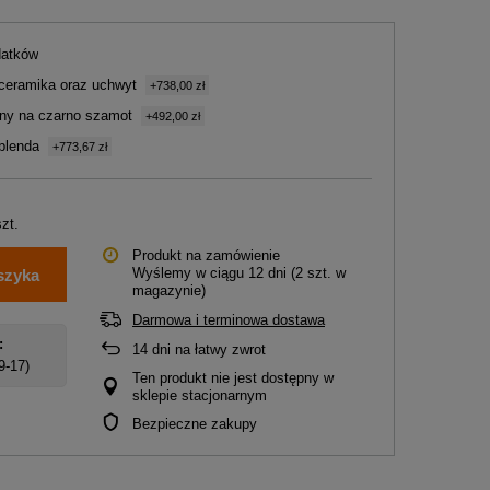
datków
ceramika oraz uchwyt
+738,00 zł
ny na czarno szamot
+492,00 zł
blenda
+773,67 zł
szt.
Produkt na zamówienie
Wyślemy
w ciągu 12 dni
(2 szt. w
szyka
magazynie)
Darmowa i terminowa dostawa
:
14
dni na łatwy zwrot
 9-17)
Ten produkt nie jest dostępny w
sklepie stacjonarnym
Bezpieczne zakupy