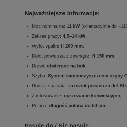
Najważniejsze informacje:
Moc nominalna:
11 kW
(orientacyjnie do ~11
Zakres pracy:
4,5–14 kW
,
Wylot spalin:
fi 200 mm
,
Dolot powietrza z zewnątrz:
fi 150 mm
,
Drzwi:
otwierane na bok
,
Szyba:
System samooczyszczenia szyby Cl
Rodzaj spalania:
rozdział powietrza Jet St
Zastosowanie:
ogrzewanie konwekcyjne
,
Polana:
długość polana do 50 cm
.
Pasuje do / Nie pasuje