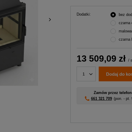
Dodatki
bez do
czarna 
malowa
czarna 
13 509,09 zł
/
Dodaj do ko
1
Zamów przez telefon
661 321 709
(pon. - pt.