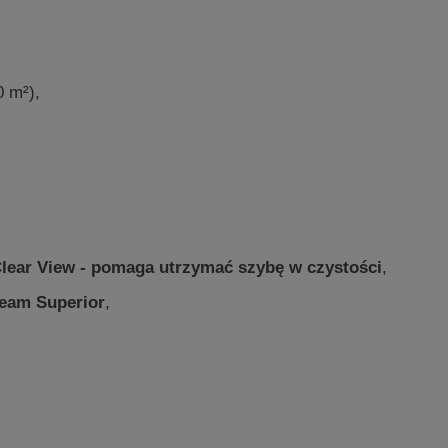
0 m²),
ear View - pomaga utrzymać szybę w czystości
,
ream Superior
,