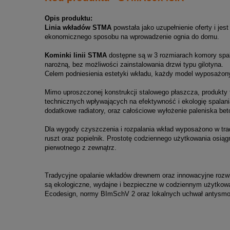
Opis produktu:
Linia wkładów STMA
powstała jako uzupełnienie oferty i je
ekonomicznego sposobu na wprowadzenie ognia do domu.
Kominki linii STMA
dostępne są w 3 rozmiarach komory spal
narożną, bez możliwości zainstalowania drzwi typu gilotyna.
Celem podniesienia estetyki wkładu, każdy model wyposażon
Mimo uproszczonej konstrukcji stalowego płaszcza, produkt
technicznych wpływających na efektywność i ekologię spalania,
dodatkowe radiatory, oraz całościowe wyłożenie paleniska b
Dla wygody czyszczenia i rozpalania wkład wyposażono w tra
ruszt oraz popielnik. Prostotę codziennego użytkowania osiągn
pierwotnego z zewnątrz.
Tradycyjne opalanie wkładów drewnem oraz innowacyjne rozwią
są ekologiczne, wydajne i bezpieczne w codziennym użytkowa
Ecodesign, normy BImSchV 2 oraz lokalnych uchwał antysm