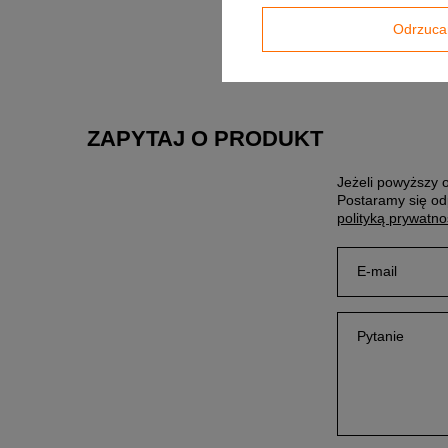
Odrzuca
Producent gwar
sklepem za poś
ZAPYTAJ O PRODUKT
Jeżeli powyższy o
Postaramy się od
polityką prywatno
E-mail
Pytanie