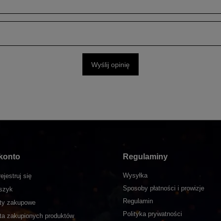
Wyślij opinię
konto
Regulaminy
Wysyłka
ejestruj się
Sposoby płatności i prowizje
szyk
Regulamin
sty zakupowe
Polityka prywatności
sta zakupionych produktów