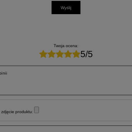
Wyślij
Twoja ocena:
5/5
inii
zdjęcie produktu: