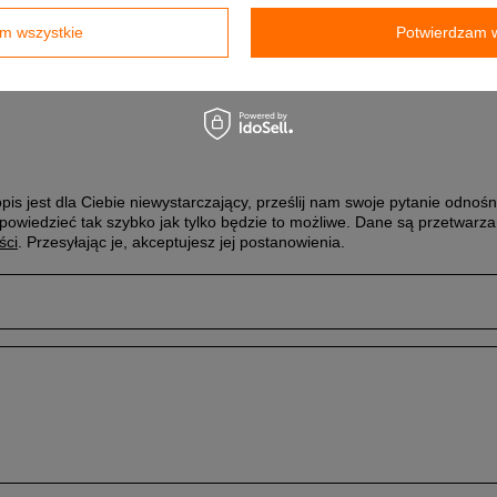
m wszystkie
Potwierdzam w
antuje naprawę lub wymianę sprzętu do 60 miesięcy od daty zakupu. Sk
rednictwem formularza reklamacji aby
zamówić kuriera który odbierze 
domu.
pis jest dla Ciebie niewystarczający, prześlij nam swoje pytanie odnośn
powiedzieć tak szybko jak tylko będzie to możliwe.
Dane są przetwarza
ści
. Przesyłając je, akceptujesz jej postanowienia.