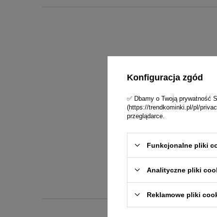
Konfiguracja zgód
✅ Dbamy o Twoją prywatność Skl
(https://trendkominki.pl/pl/pri
przeglądarce.
Funkcjonalne pliki c
Analityczne pliki coo
Reklamowe pliki coo