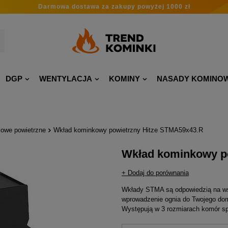
Darmowa dostawa
za zakupy
powyżej 1000 zł
DGP
WENTYLACJA
KOMINY
NASADY KOMINO
owe powietrzne
Wkład kominkowy powietrzny Hitze STMA59x43.R
Wkład kominkowy p
+ Dodaj do porównania
Wkłady STMA są odpowiedzią na wsz
wprowadzenie ognia do Twojego do
Występują w 3 rozmiarach komór spa