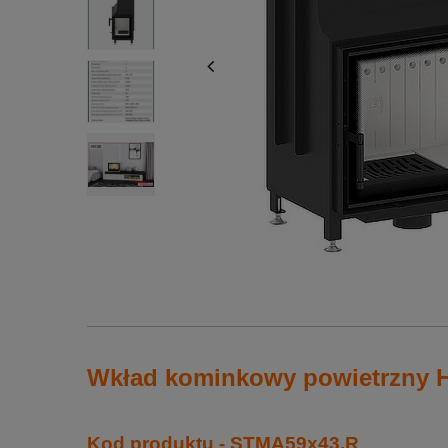
Wkład kominkowy powietrzny 
Kod produktu - STMA59x43.R