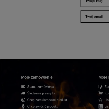
Twoje imię
Twój email
Moje zamówienie
Moje 
Status zamówienia
Zar
Śledzenie przesyłki
Ko
Chcę zareklamować produkt
Li
Chcę zwrócić produkt
Li