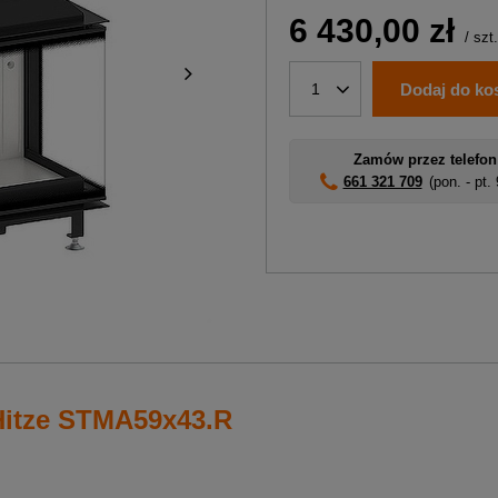
6 430,00 zł
/
szt.
Dodaj do ko
1
Zamów przez telefon
661 321 709
(pon. - pt.
Hitze STMA59x43.R