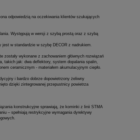
st ona odpowiedzią na oczekiwania klientów szukających
ania. Występują w wersji z szybą prostą oraz z szybą
y jest w standardzie w szybę DECOR z nadrukiem.
y te zostały wykonane z zachowaniem głównych rozwiązań
 takich jak: dwa deflektory, system dopalania spalin,
etonem ceramicznym - materiałem akumulacyjnym ciepło.
dycyjny i bardzo dobrze dopowietrzony żeliwny
ięto dzięki zintegrowanej przepustnicy powietrza
zania konstrukcyjne sprawiają, że kominki z linii STMA
niu – spełniają restrykcyjne wymagania dyrektywy
ogowych.