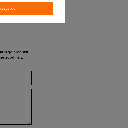
szystkie
ontaktuj się ze
sprzęt z Twojego
ie tego produktu.
ne zgodnie z