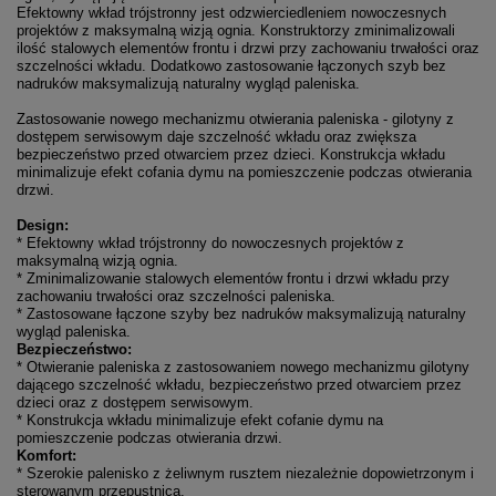
Efektowny wkład trójstronny jest odzwierciedleniem nowoczesnych
projektów z maksymalną wizją ognia. Konstruktorzy zminimalizowali
ilość stalowych elementów frontu i drzwi przy zachowaniu trwałości oraz
szczelności wkładu. Dodatkowo zastosowanie łączonych szyb bez
nadruków maksymalizują naturalny wygląd paleniska.
Zastosowanie nowego mechanizmu otwierania paleniska - gilotyny z
dostępem serwisowym daje szczelność wkładu oraz zwiększa
bezpieczeństwo przed otwarciem przez dzieci. Konstrukcja wkładu
minimalizuje efekt cofania dymu na pomieszczenie podczas otwierania
drzwi.
Design:
* Efektowny wkład trójstronny do nowoczesnych projektów z
maksymalną wizją ognia.
* Zminimalizowanie stalowych elementów frontu i drzwi wkładu przy
zachowaniu trwałości oraz szczelności paleniska.
* Zastosowane łączone szyby bez nadruków maksymalizują naturalny
wygląd paleniska.
Bezpieczeństwo:
* Otwieranie paleniska z zastosowaniem nowego mechanizmu gilotyny
dającego szczelność wkładu, bezpieczeństwo przed otwarciem przez
dzieci oraz z dostępem serwisowym.
* Konstrukcja wkładu minimalizuje efekt cofanie dymu na
pomieszczenie podczas otwierania drzwi.
Komfort:
* Szerokie palenisko z żeliwnym rusztem niezależnie dopowietrzonym i
sterowanym przepustnicą.