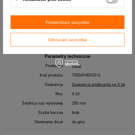
* Wkład wyposażony w żeliwny czopuch Ø200 z regulacją 360 stopni,
dający możliwość odprowadzania spalin w każdym kierunku.
* Regulację wysokości oraz wypoziomowanie kominka umożliwiają
nóżki (można wykręcić dodatkowe 4cm).
Potwierdzam wszystkie
* Zgodnie z wymogami dyrektywy Ekodesign na terenie państwa
członkowskich UE: "Ten produkt nie może służyć jako podstawowe
źródło ogrzewania"
Odrzucam wszystkie
Parametry techniczne
Producent
Hitze
Kod produktu
TRI54X80X53.G
Gwarancja
Gwarancja producenta na 5 lat
Moc
6-10
Średnica rury wylotowej
200 mm
Szyba boczna
brak
Otwieranie drzwi
do góry