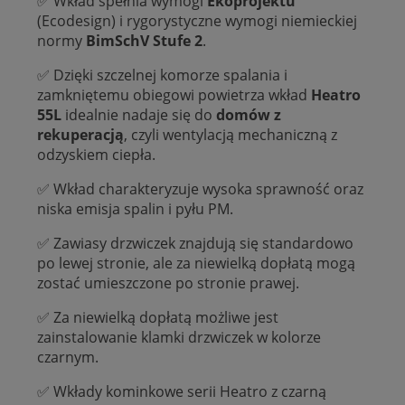
✅ Wkład spełnia wymogi
Ekoprojektu
(Ecodesign) i rygorystyczne wymogi niemieckiej
normy
BimSchV Stufe 2
.
✅ Dzięki szczelnej komorze spalania i
zamkniętemu obiegowi powietrza wkład
Heatro
55L
idealnie nadaje się do
domów z
rekuperacją
, czyli wentylacją mechaniczną z
odzyskiem ciepła.
✅ Wkład charakteryzuje wysoka sprawność oraz
niska emisja spalin i pyłu PM.
✅ Zawiasy drzwiczek znajdują się standardowo
po lewej stronie, ale za niewielką dopłatą mogą
zostać umieszczone po stronie prawej.
✅ Za niewielką dopłatą możliwe jest
zainstalowanie klamki drzwiczek w kolorze
czarnym.
✅ Wkłady kominkowe serii Heatro z czarną