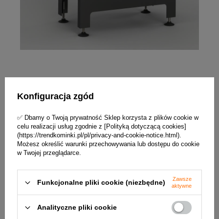
Konfiguracja zgód
Cechy charakterystyczne wkładów serii
Heatro:
✅ Dbamy o Twoją prywatność Sklep korzysta z plików cookie w
korpus ze stali gatunkowej – zapewnia
celu realizacji usług zgodnie z [Polityką dotyczącą cookies]
wysoką odporność temperaturową
(https://trendkominki.pl/pl/privacy-and-cookie-notice.html).
Możesz określić warunki przechowywania lub dostępu do cookie
radiatory wokół korpusu – zapewnia
w Twojej przeglądarce.
większą powierzchnię grzewczą
ceramika żaroodporna – zapewnia
akumulację ciepła i lepszą termikę spalania
Zawsze
Funkcjonalne pliki cookie (niezbędne)
aktywne
szczelna komora paleniskowa – wkład
odpowiedni do domów
Analityczne pliki cookie
energooszczędnych z rekuperacją