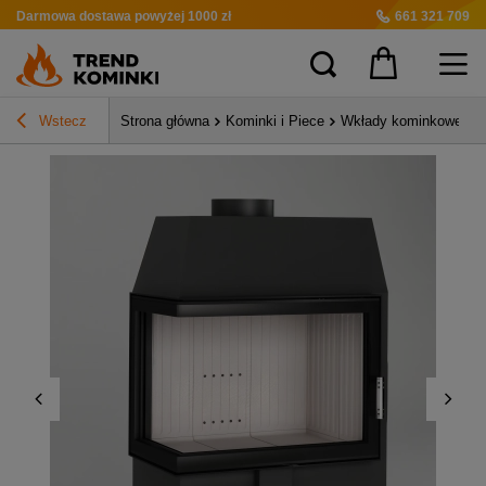
Darmowa dostawa
powyżej 1000 zł
661 321 709
Wstecz
Strona główna
Kominki i Piece
Wkłady kominkowe pow