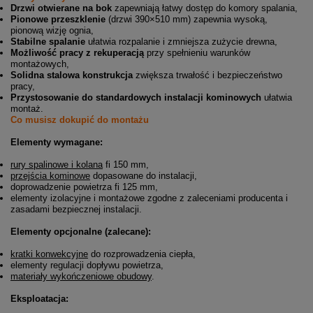
Drzwi otwierane na bok
zapewniają łatwy dostęp do komory spalania,
Pionowe przeszklenie
(drzwi 390×510 mm) zapewnia wysoką,
pionową wizję ognia,
Stabilne spalanie
ułatwia rozpalanie i zmniejsza zużycie drewna,
Możliwość pracy z rekuperacją
przy spełnieniu warunków
montażowych,
Solidna stalowa konstrukcja
zwiększa trwałość i bezpieczeństwo
pracy,
Przystosowanie do standardowych instalacji kominowych
ułatwia
montaż.
Co musisz dokupić do montażu
Elementy wymagane:
rury spalinowe i kolana
fi 150 mm,
przejścia kominowe
dopasowane do instalacji,
doprowadzenie powietrza fi 125 mm,
elementy izolacyjne i montażowe zgodne z zaleceniami producenta i
zasadami bezpiecznej instalacji.
Elementy opcjonalne (zalecane):
kratki konwekcyjne
do rozprowadzenia ciepła,
elementy regulacji dopływu powietrza,
materiały wykończeniowe obudowy
.
Eksploatacja: