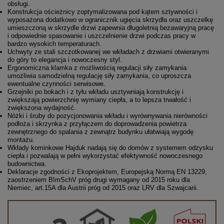
obsługi.
Konstrukcja ościeżnicy zoptymalizowana pod kątem sztywności i
wyposażona dodatkowo w ogranicznik ugięcia skrzydła oraz uszczelkę
umieszczoną w skrzydle drzwi zapewnia długoletnią bezawaryjną pracę
i odpowiednie spasowanie i uszczelnienie drzwi podczas pracy w
bardzo wysokich temperaturach.
Uchwyty ze stali szczotkowanej we wkładach z drzwiami otwieranymi
do góry to elegancja i nowoczesny styl.
Ergonomiczna klamka z możliwością regulacji siły zamykania
umożliwia samodzielną regulację siły zamykania, co uproszcza
ewentualne czynności serwisowe.
Grzejniki po bokach i z tyłu wkładu usztywniają konstrukcję i
zwiększają powierzchnię wymiany ciepła, a to lepsza trwałość i
zwiększona wydajność.
Nóżki i śruby do pozycjonowania wkładu i wyrównywania nierówności
podłoża i skrzynka z przyłączem do doprowadzenia powietrza
zewnętrznego do spalania z zewnątrz budynku ułatwiają wygodę
montażu.
Wkłady kominkowe Hajduk nadają się do domów z systemem odzysku
ciepła i pozwalają w pełni wykorzystać efektywność nowoczesnego
budownictwa.
Deklaracje zgodności z Ekoprojektem, Europejską Normą EN 13229,
zaostrzeniem BImSchV próg drugi wymagany od 2015 roku dla
Niemiec, art.15A dla Austrii próg od 2015 oraz LRV dla Szwajcarii.