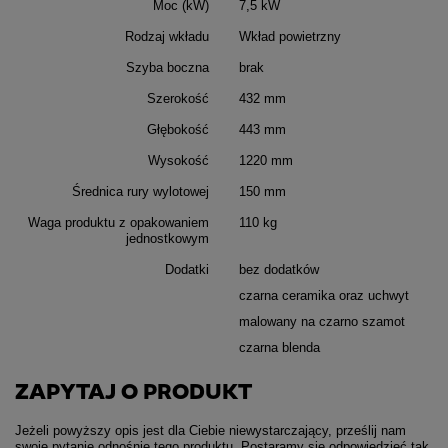
Moc (kW)
7,5 kW
Rodzaj wkładu
Wkład powietrzny
Szyba boczna
brak
Szerokość
432 mm
Głębokość
443 mm
Wysokość
1220 mm
Średnica rury wylotowej
150 mm
Waga produktu z opakowaniem
110 kg
jednostkowym
Dodatki
bez dodatków
czarna ceramika oraz uchwyt
malowany na czarno szamot
czarna blenda
ZAPYTAJ O PRODUKT
Jeżeli powyższy opis jest dla Ciebie niewystarczający, prześlij nam
swoje pytanie odnośnie tego produktu. Postaramy się odpowiedzieć tak