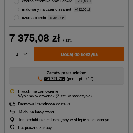
czarna ceramika oraz uchwyt
+738,00 zł
malowany na czarno szamot
+492,00 zł
czarna blenda
+539,97 zł
7 375,08 zł
/
szt.
Dodaj do koszyka
1
Zamów przez telefon:
661 321 709
(pon. - pt. 9-17)
Produkt na zamówienie
Wyślemy
w czwartek
(2 szt. w magazynie)
Darmowa i terminowa dostawa
14
dni na łatwy zwrot
Ten produkt nie jest dostępny w sklepie stacjonarnym
Bezpieczne zakupy