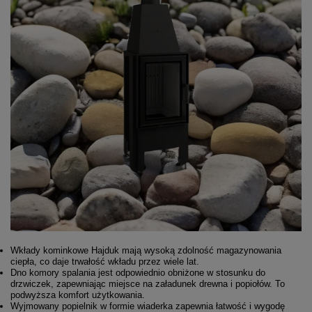
Wkłady kominkowe Hajduk mają wysoką zdolność magazynowania
ciepła, co daje trwałość wkładu przez wiele lat.
Dno komory spalania jest odpowiednio obniżone w stosunku do
drzwiczek, zapewniając miejsce na załadunek drewna i popiołów. To
podwyższa komfort użytkowania.
Wyjmowany popielnik w formie wiaderka zapewnia łatwość i wygodę