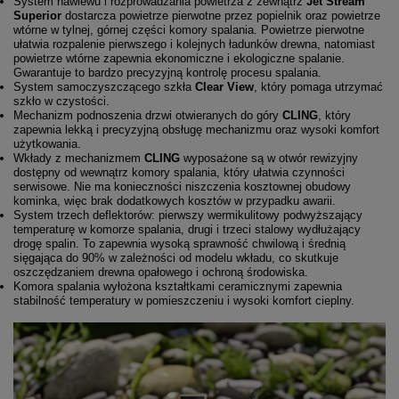
System nawiewu i rozprowadzania powietrza z zewnątrz
Jet Stream
Superior
dostarcza powietrze pierwotne przez popielnik oraz powietrze
wtórne w tylnej, górnej części komory spalania. Powietrze pierwotne
ułatwia rozpalenie pierwszego i kolejnych ładunków drewna, natomiast
powietrze wtórne zapewnia ekonomiczne i ekologiczne spalanie.
Gwarantuje to bardzo precyzyjną kontrolę procesu spalania.
System samoczyszczącego szkła
Clear View
, który pomaga utrzymać
szkło w czystości.
Mechanizm podnoszenia drzwi otwieranych do góry
CLING
, który
zapewnia lekką i precyzyjną obsługę mechanizmu oraz wysoki komfort
użytkowania.
Wkłady z mechanizmem
CLING
wyposażone są w otwór rewizyjny
dostępny od wewnątrz komory spalania, który ułatwia czynności
serwisowe. Nie ma konieczności niszczenia kosztownej obudowy
kominka, więc brak dodatkowych kosztów w przypadku awarii.
System trzech deflektorów: pierwszy wermikulitowy podwyższający
temperaturę w komorze spalania, drugi i trzeci stalowy wydłużający
drogę spalin. To zapewnia wysoką sprawność chwilową i średnią
sięgająca do 90% w zależności od modelu wkładu, co skutkuje
oszczędzaniem drewna opałowego i ochroną środowiska.
Komora spalania wyłożona kształtkami ceramicznymi zapewnia
stabilność temperatury w pomieszczeniu i wysoki komfort cieplny.