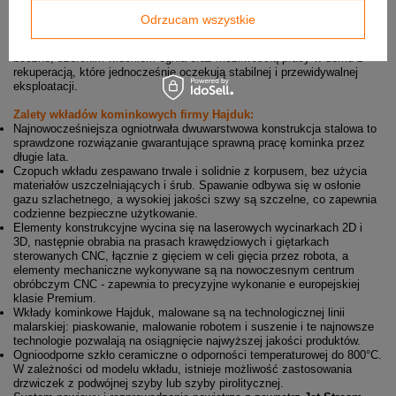
Dla kogo to dobry wybór
Odrzucam wszystkie
Hajduk Smart 1VT-S
to odpowiedni wybór dla osób poszukujących
wkładu kominkowego z klasycznym dostępem do paleniska przez drzwi
boczne, szerokim widokiem ognia oraz możliwością pracy w domu z
rekuperacją, które jednocześnie oczekują stabilnej i przewidywalnej
eksploatacji.
Zalety wkładów kominkowych firmy Hajduk:
Najnowocześniejsza ogniotrwała dwuwarstwowa konstrukcja stalowa to
sprawdzone rozwiązanie gwarantujące sprawną pracę kominka przez
długie lata.
Czopuch wkładu zespawano trwale i solidnie z korpusem, bez użycia
materiałów uszczelniających i śrub. Spawanie odbywa się w osłonie
gazu szlachetnego, a wysokiej jakości szwy są szczelne, co zapewnia
codzienne bezpieczne użytkowanie.
Elementy konstrukcyjne wycina się na laserowych wycinarkach 2D i
3D, następnie obrabia na prasach krawędziowych i giętarkach
sterowanych CNC, łącznie z gięciem w celi gięcia przez robota, a
elementy mechaniczne wykonywane są na nowoczesnym centrum
obróbczym CNC - zapewnia to precyzyjne wykonanie e europejskiej
klasie Premium.
Wkłady kominkowe Hajduk, malowane są na technologicznej linii
malarskiej: piaskowanie, malowanie robotem i suszenie i te najnowsze
technologie pozwalają na osiągnięcie najwyższej jakości produktów.
Ognioodporne szkło ceramiczne o odporności temperaturowej do 800°C.
W zależności od modelu wkładu, istnieje możliwość zastosowania
drzwiczek z podwójnej szyby lub szyby pirolitycznej.