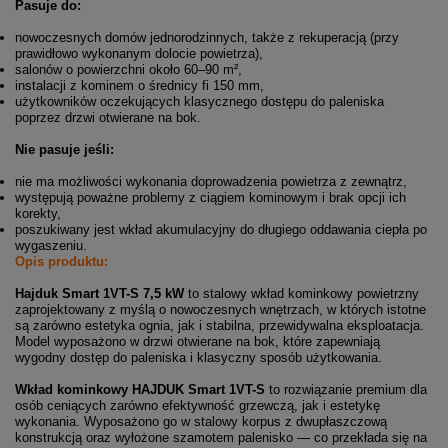
Pasuje do:
nowoczesnych domów jednorodzinnych, także z rekuperacją (przy
prawidłowo wykonanym dolocie powietrza),
salonów o powierzchni około 60–90 m²,
instalacji z kominem o średnicy fi 150 mm,
użytkowników oczekujących klasycznego dostępu do paleniska
poprzez drzwi otwierane na bok.
Nie pasuje jeśli:
nie ma możliwości wykonania doprowadzenia powietrza z zewnątrz,
występują poważne problemy z ciągiem kominowym i brak opcji ich
korekty,
poszukiwany jest wkład akumulacyjny do długiego oddawania ciepła po
wygaszeniu.
Opis produktu:
Hajduk Smart 1VT-S 7,5 kW
to stalowy wkład kominkowy powietrzny
zaprojektowany z myślą o nowoczesnych wnętrzach, w których istotne
są zarówno estetyka ognia, jak i stabilna, przewidywalna eksploatacja.
Model wyposażono w drzwi otwierane na bok, które zapewniają
wygodny dostęp do paleniska i klasyczny sposób użytkowania.
Wkład kominkowy HAJDUK Smart 1VT-S
to rozwiązanie premium dla
osób ceniących zarówno efektywność grzewczą, jak i estetykę
wykonania. Wyposażono go w stalowy korpus z dwupłaszczową
konstrukcją oraz wyłożone szamotem palenisko — co przekłada się na