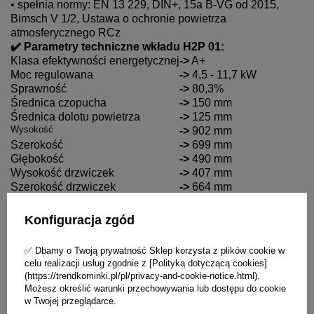
• spełnia normy: EN 13 229, DIN+, 15a B-VG od 2015,
Bimsch V 1/2, Ustawa o ochronie powietrza
atmosferycznego RCz
✔️ Parametry techniczne wkładu H2P 01:
Klasa efektywności energetycznej
->
A+
Moc regulowana
->
4,5 - 11,7 kW
Sprawność
->
80,3%
Średnica czopucha
->
150 mm
Średnica dolotu powietrza
->
125 mm
Wysokość
->
902 mm
Szerokość
->
699 mm
Głębokość
->
490 mm
Wysokość drzwiczek
->
407 mm
Szerokość drzwiczek
->
664 mm
Waga
->
164 kg
Ciąg kominowy
->
12 Pa
Konfiguracja zgód
Zużycie drewna na godzinę
->
2,7 kg/h
Gwarancja
->
2 lata
✅ Dbamy o Twoją prywatność Sklep korzysta z plików cookie w
celu realizacji usług zgodnie z [Polityką dotyczącą cookies]
(https://trendkominki.pl/pl/privacy-and-cookie-notice.html).
Możesz określić warunki przechowywania lub dostępu do cookie
w Twojej przeglądarce.