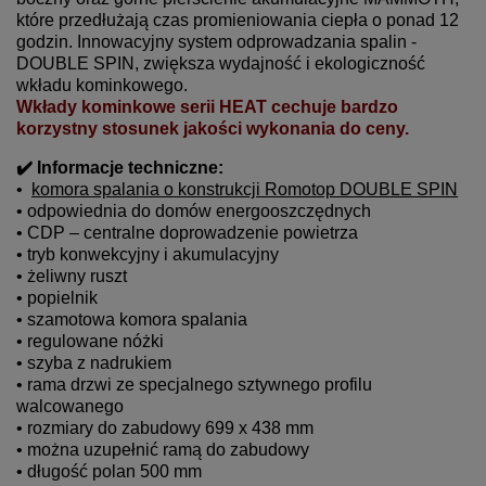
które przedłużają czas promieniowania ciepła o ponad 12
godzin. Innowacyjny system odprowadzania spalin -
DOUBLE SPIN, zwiększa wydajność i ekologiczność
wkładu kominkowego.
Wkłady kominkowe serii HEAT cechuje bardzo
korzystny stosunek jakości wykonania do ceny.
✔️ Informacje techniczne:
•
komora spalania o konstrukcji Romotop DOUBLE SPIN
• odpowiednia do domów energooszczędnych
• CDP – centralne doprowadzenie powietrza
• tryb konwekcyjny i akumulacyjny
• żeliwny ruszt
• popielnik
• szamotowa komora spalania
• regulowane nóżki
• szyba z nadrukiem
• rama drzwi ze specjalnego sztywnego profilu
walcowanego
• rozmiary do zabudowy 699 x 438 mm
• można uzupełnić ramą do zabudowy
• długość polan 500 mm