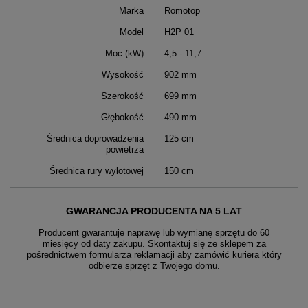
Marka
Romotop
Model
H2P 01
Moc (kW)
4,5 - 11,7
Wysokość
902 mm
Szerokość
699 mm
Głębokość
490 mm
Średnica doprowadzenia
125 cm
powietrza
Średnica rury wylotowej
150 cm
GWARANCJA PRODUCENTA NA 5 LAT
Producent gwarantuje naprawę lub wymianę sprzętu do 60
miesięcy od daty zakupu. Skontaktuj się ze sklepem za
pośrednictwem formularza reklamacji aby
zamówić kuriera który
odbierze sprzęt z Twojego domu.