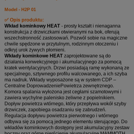
Model -
H2P 01
✅ Opis produktu:
Wkład kominkowy HEAT
- prosty kształt i nienaganna
konstrukcja z drzwiczkami otwieranymi na bok, oferują
wszechstronność zastosowań. Pozwól sobie na magiczne
chwile spędzone w przytulnym, rodzinnym otoczeniu i
odkryj urok żywych płomieni.
Wkłady kominkowe HEAT
zaprojektowane są do
działania konwekcyjnego i akumulacyjnego za pomocą
kratek wentylacyjnych. Drzwi posiadają ramę wykonaną ze
specjalnego, sztywnego profilu walcowanego, a ich szyba
ma nadruk. Wkłady wyposażone są w system CDP –
Centralne DoprowadzeniePowietrza zewnętrznego.
Komora spalania wyłożona jest cegłami szamotowymi i
zawiera wychylne palenisko żeliwne z popielnikiem.
Dopływ powietrza wtórnego, który przepływa wokół szyby
drzwiczek, zapobiega osadzaniu się zabrudzeń.
Regulacja dopływu powietrza pierwotnego i wtórnego
odbywa się za pomocą jednego elementu sterującego. Do
wkładów kominkowych dostępny jest akumulacyjny zestaw
boczny oraz górne pierścienie akumulacyjne MAMMOTH,