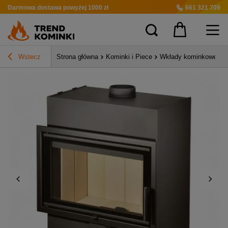
Darmowa dostawa
powyżej 1000 zł
661 321 709
Wstecz
Strona główna
Kominki i Piece
Wkłady kominkowe pow