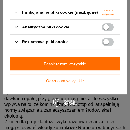
Zawsze
Funkcjonalne pliki cookie (niezbędne)
aktywne
Analityczne pliki cookie
Reklamowe pliki cookie
Potwierdzam wszystkie
✔️ Co oznacza system DOUBLE SPIN dla użytkownika?
Odrzucam wszystkie
Przede wszystkim system ten gwarantuje optymalne
stabilne spalanie, bez względu na ilość paliwa. Proces
spalania przebiega efektywnie również przy małych
dawkach opału, przy grzaniu z małą mocą. To wszystko
wpływa na to, że kominki firmy Romotop od lat spełniają
normy związanie z zanieczyszczaniem środowiska i
ekologią.
Z kolei dla projektantów i wykonawców oznacza to, że
mogą stosować wkłady kominkowe Romotop w budynkach