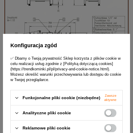
Konfiguracja zgód
✅ Dbamy o Twoją prywatność Sklep korzysta z plików cookie w
celu realizacji usług zgodnie z [Polityką dotyczącą cookies]
(https://trendkominki.pl/pl/privacy-and-cookie-notice.html).
Możesz określić warunki przechowywania lub dostępu do cookie
w Twojej przeglądarce.
Wkład kominkowy Spartherm
to palenisko
Zawsze
Funkcjonalne pliki cookie (niezbędne)
aktywne
dwupłaszczowe, z zewnętrznym korpusem stalowym, i
wnętrzem wyłożonym szamotem. Wkłady kominkowe
Analityczne pliki cookie
Spartherm posiadają dopracowany system podziału
powietrza, który jest w płynny sposób
regulowany. Podczas rozpalania powietrze podawane jest
Reklamowe pliki cookie
pod popielnikiem oraz na szybę, po zamknięciu powietrza