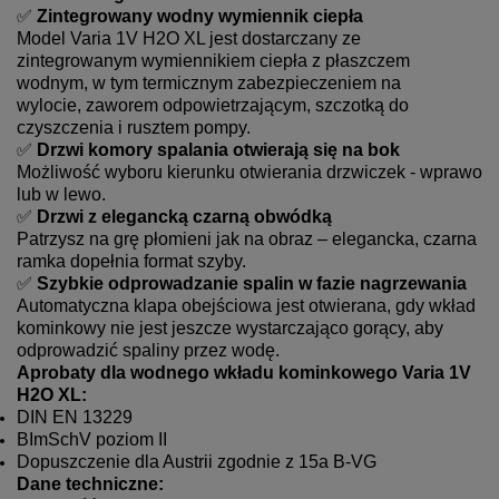
✅
Zintegrowany wodny wymiennik ciepła
Model Varia 1V H2O XL jest dostarczany ze
zintegrowanym wymiennikiem ciepła z płaszczem
wodnym, w tym termicznym zabezpieczeniem na
wylocie, zaworem odpowietrzającym, szczotką do
czyszczenia i rusztem pompy.
✅
Drzwi komory spalania otwierają się na bok
Możliwość wyboru kierunku otwierania drzwiczek - wprawo
lub w lewo.
✅
Drzwi z elegancką czarną obwódką
Patrzysz na grę płomieni jak na obraz – elegancka, czarna
ramka dopełnia format szyby.
✅
Szybkie odprowadzanie spalin w fazie nagrzewania
Automatyczna klapa obejściowa jest otwierana, gdy wkład
kominkowy nie jest jeszcze wystarczająco gorący, aby
odprowadzić spaliny przez wodę.
Aprobaty dla wodnego wkładu kominkowego Varia 1V
H2O XL:
DIN EN 13229
BImSchV poziom II
Dopuszczenie dla Austrii zgodnie z 15a B-VG
Dane techniczne: