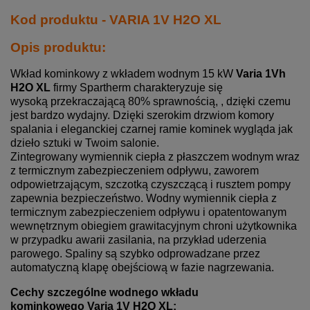
Kod produktu - VARIA 1V H2O XL
Opis produktu:
Wkład kominkowy z wkładem wodnym 15 kW
Varia 1Vh
H2O XL
firmy Spartherm charakteryzuje się
wysoką przekraczającą 80% sprawnością, , dzięki czemu
jest bardzo wydajny. Dzięki szerokim drzwiom komory
spalania i eleganckiej czarnej ramie kominek wygląda jak
dzieło sztuki w Twoim salonie.
Zintegrowany wymiennik ciepła z płaszczem wodnym wraz
z termicznym zabezpieczeniem odpływu, zaworem
odpowietrzającym, szczotką czyszczącą i rusztem pompy
zapewnia bezpieczeństwo. Wodny wymiennik ciepła z
termicznym zabezpieczeniem odpływu i opatentowanym
wewnętrznym obiegiem grawitacyjnym chroni użytkownika
w przypadku awarii zasilania, na przykład uderzenia
parowego. Spaliny są szybko odprowadzane przez
automatyczną klapę obejściową w fazie nagrzewania.
Cechy szczególne wodnego wkładu
kominkowego Varia 1V H2O XL: