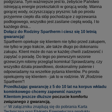
podgrzana. Tym ważniejsze jest to, żebyście Państwo
istniejącą energie przekształcili w gorącą wodę. Wanna
gorącej wody, oczyszczający prysznic lub po prostu
przyjemne ciepło dla stóp pochodzące z ogrzewania
podłogowego, wszystko jest zasilane ciepłą wodą. I to
każdego dnia...
Dołącz do Rodziny Spartherm i ciesz się 10 letnią
gwarancją!
Spartherm opiekuje się klientem nie tylko przed zakupem,
nie tylko w jego trakcie, ale także długo po dokonaniu
zakupu. Klient może do nas w każdej chwili zadzwonić i
zapytać o poradę. Do tego po pierwszym sezonie
grzewczym robimy przegląd kominka! Sprawdzamy, czy
wszystko działa prawidłowo, doskonalimy palenie i
odpowiadamy na wszelkie pytania klientów. Po prostu
opiekujemy się klientem - jak to w rodzinie. W „Rodzinie
Spartherm”!
Przedłużając gwarancję z 5 do 10 lat na korpus wkładu
kominkowego chcemy zapewnić naszym
Klientom jeszcze dłuższe
poczucie komfortu
związanego z gwarancją.
✅ W załączniku znajdują się do pobrania Karta
Techniczna oraz Etykieta Energetyczna produktu.