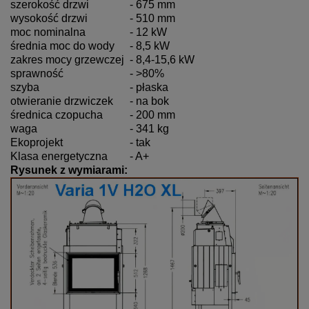
szerokość drzwi
- 675 mm
wysokość drzwi
- 510 mm
moc nominalna
- 12 kW
średnia moc do wody
- 8,5 kW
zakres mocy grzewczej
- 8,4-15,6 kW
sprawność
- >80%
szyba
- płaska
otwieranie drzwiczek
- na bok
średnica czopucha
- 200 mm
waga
- 341 kg
Ekoprojekt
- tak
Klasa energetyczna
- A+
Rysunek z wymiarami: