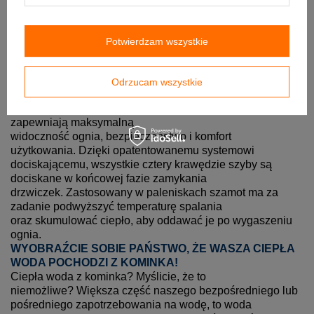
podawane jest ono tylko na tylną ścianę. Objawia się to
tzw. dopalaniem spalin, co skutkuje wysoką sprawnością
urządzenia. Sprawność paleniska to ilość energii
Potwierdzam wszystkie
powstałej w wyniku procesu spalania jaka zostaje w
pomieszczeniu i ma ona bezpośredni wpływ na ilość
spalanego opału.
Odrzucam wszystkie
Unikalny system podnoszenia i otwierania drzwiczek oraz
wyjątkowa bezramkowa konstrukcja montażu szyby
zapewniają maksymalną
widoczność ognia, bezpieczeństwo i komfort
użytkowania. Dzięki opatentowanemu systemowi
dociskającemu, wszystkie cztery krawędzie szyby są
dociskane w końcowej fazie zamykania
drzwiczek. Zastosowany w paleniskach szamot ma za
zadanie podwyższyć temperaturę spalania
oraz skumulować ciepło, aby oddawać je po wygaszeniu
ognia.
WYOBRAŹCIE SOBIE PAŃSTWO, ŻE WASZA CIEPŁA
WODA POCHODZI Z KOMINKA!
Ciepła woda z kominka? Myślicie, że to
niemożliwe? Większa część naszego bezpośredniego lub
pośredniego zapotrzebowania na wodę, to woda