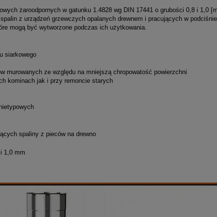
wych żaroodpornych w gatunku 1.4828 wg DIN 17441 o grubości 0,8 i 1,0 [
spalin z urządzeń grzewczych opalanych drewnem i pracujących w podciśnie
które mogą być wytworzone podczas ich użytkowania
.
u siarkowego
nów murowanych ze względu na mniejszą chropowatość powierzchni
 kominach jak i przy remoncie starych
nietypowych
cych spaliny z pieców na drewno
 i 1,0 mm