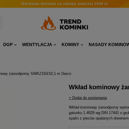
Darmowa dostawa
za zakupy
powyżej 1000 zł
DGP
WENTYLACJA
KOMINY
NASADY KOMINO
nowy żaroodporny SWKZ150/10,1 m Darco
Wkład kominowy ża
+ Dodaj do porównania
Wkład kominowy żaroodporny wykona
gatunku 1.4828 wg DIN 17441 o gru
spalin z pieców opalanych drewnem,