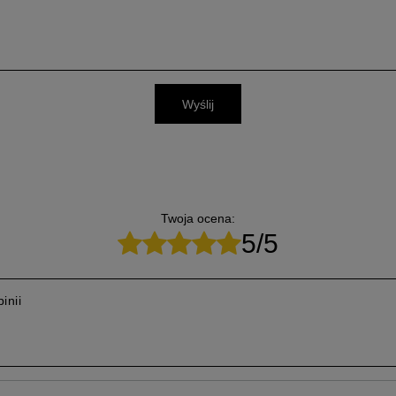
Wyślij
Twoja ocena:
5/5
inii