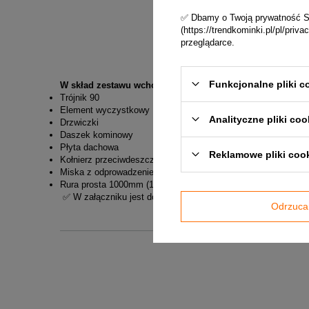
✅ Dbamy o Twoją prywatność Skl
(https://trendkominki.pl/pl/pri
przeglądarce.
Funkcjonalne pliki c
W skład zestawu wchodzą:
Trójnik 90
Element wyczystkowy
Analityczne pliki coo
Drzwiczki
Daszek kominowy
Płyta dachowa
Reklamowe pliki coo
Kołnierz przeciwdeszczowy
Miska z odprowadzeniem kondensatu
Rura prosta 1000mm (10 szt.)
✅ W załączniku jest do pobrania karta techniczna kominów
Odrzuca