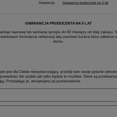
Gwarancja
Gwarancja producenta na 5 lat
GWARANCJA PRODUCENTA NA 5 LAT
antuje naprawę lub wymianę sprzętu do 60 miesięcy od daty zakupu. Sk
rednictwem formularza reklamacji aby
zamówić kuriera który odbierze 
domu.
pis jest dla Ciebie niewystarczający, prześlij nam swoje pytanie odnośn
powiedzieć tak szybko jak tylko będzie to możliwe.
Dane są przetwarza
ści
. Przesyłając je, akceptujesz jej postanowienia.