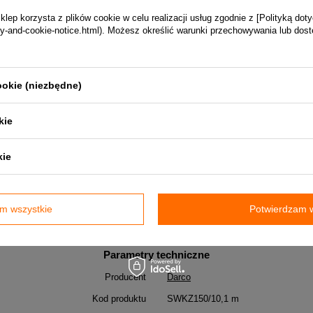
ep korzysta z plików cookie w celu realizacji usług zgodnie z [Polityką dot
vacy-and-cookie-notice.html). Możesz określić warunki przechowywania lub dos
ookie (niezbędne)
kie
kie
 SWKZ.
m wszystkie
Potwierdzam w
Parametry techniczne
Producent
Darco
Kod produktu
SWKZ150/10,1 m