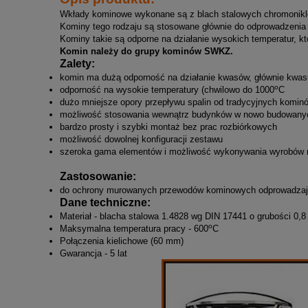
Wkłady kominowe wykonane są z blach stalowych chromoniklo
Kominy tego rodzaju są stosowane głównie do odprowadzenia 
Kominy takie są odporne na działanie wysokich temperatur, 
Komin należy do grupy kominów SWKZ.
Zalety:
komin ma dużą odporność na działanie kwasów, głównie kwas
o
odporność na wysokie temperatury (chwilowo do 1000
C
dużo mniejsze opory przepływu spalin od tradycyjnych komi
możliwość stosowania wewnątrz budynków w nowo budowanych
bardzo prosty i szybki montaż bez prac rozbiórkowych
możliwość dowolnej konfiguracji zestawu
szeroka gama elementów i możliwość wykonywania wyrobów 
Zastosowanie:
do ochrony murowanych przewodów kominowych odprowadzają
Dane techniczne:
Materiał - blacha stalowa 1.4828 wg DIN 17441 o grubości 0,8
o
Maksymalna temperatura pracy - 600
C
Połączenia kielichowe (60 mm)
Gwarancja - 5 lat