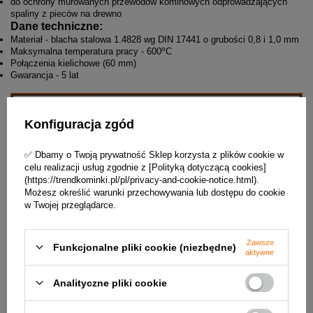
do ochrony murowanych przewodów kominowych odprowadzających
spaliny z pieców na drewno
Dane techniczne:
Materiał - blacha stalowa 1.4828 wg DIN 17441 o grubości 0,8 i 1,0 mm
o
Maksymalna temperatura pracy - 600
C
Połączenia kielichowe (60 mm)
Gwarancja - 5 lat
Konfiguracja zgód
✅ Dbamy o Twoją prywatność Sklep korzysta z plików cookie w
celu realizacji usług zgodnie z [Polityką dotyczącą cookies]
(https://trendkominki.pl/pl/privacy-and-cookie-notice.html).
Możesz określić warunki przechowywania lub dostępu do cookie
w Twojej przeglądarce.
Zawsze
Funkcjonalne pliki cookie (niezbędne)
aktywne
Analityczne pliki cookie