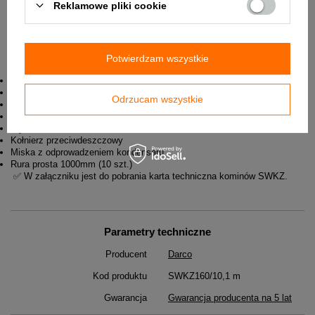
Reklamowe pliki cookie
Potwierdzam wszystkie
W skład zestawu wchodzą:
Trójnik 90
Element wyczystkowy
Odrzucam wszystkie
Drzwiczki
Daszek kominowy
Płyta dachowa
Kołnierz przeciwdeszczowy
Miska z odprowadzeniem kondensatu
Rura prosta 1000mm (10 szt.)
✅ W załączniku jest do pobrania karta techniczna kominów SWKZ.
Parametry techniczne
Producent
Darco
Kod produktu
SWKZ160/10,1 m
Gwarancja
Gwarancja producenta na 5 lat