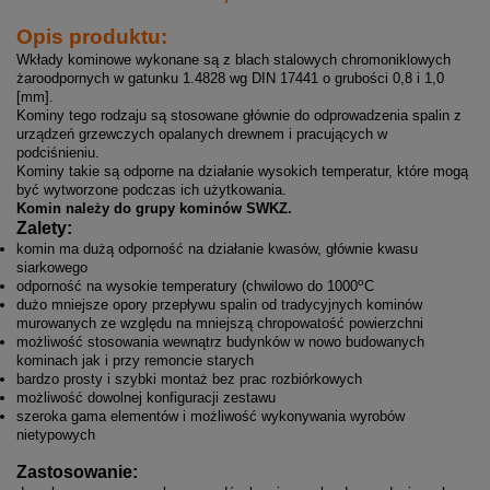
Opis produktu:
Wkłady kominowe wykonane są z blach stalowych chromoniklowych
żaroodpornych w gatunku 1.4828 wg DIN 17441 o grubości 0,8 i 1,0
[mm].
Kominy tego rodzaju są stosowane głównie do odprowadzenia spalin z
urządzeń grzewczych opalanych drewnem i pracujących w
podciśnieniu.
Kominy takie są odporne na działanie wysokich temperatur, które mogą
być wytworzone podczas ich użytkowania
.
Komin należy do grupy kominów SWKZ.
Zalety:
komin ma dużą odporność na działanie kwasów, głównie kwasu
siarkowego
o
odporność na wysokie temperatury (chwilowo do 1000
C
dużo mniejsze opory przepływu spalin od tradycyjnych kominów
murowanych ze względu na mniejszą chropowatość powierzchni
możliwość stosowania wewnątrz budynków w nowo budowanych
kominach jak i przy remoncie starych
bardzo prosty i szybki montaż bez prac rozbiórkowych
możliwość dowolnej konfiguracji zestawu
szeroka gama elementów i możliwość wykonywania wyrobów
nietypowych
Zastosowanie: