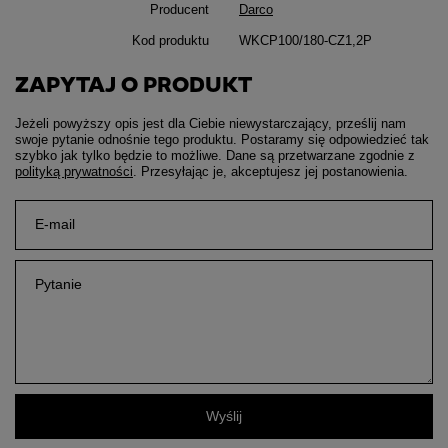
Producent
Darco
Kod produktu
WKCP100/180-CZ1,2P
ZAPYTAJ O PRODUKT
Jeżeli powyższy opis jest dla Ciebie niewystarczający, prześlij nam
swoje pytanie odnośnie tego produktu. Postaramy się odpowiedzieć tak
szybko jak tylko będzie to możliwe.
Dane są przetwarzane zgodnie z
polityką prywatności
. Przesyłając je, akceptujesz jej postanowienia.
E-mail
Pytanie
Wyślij