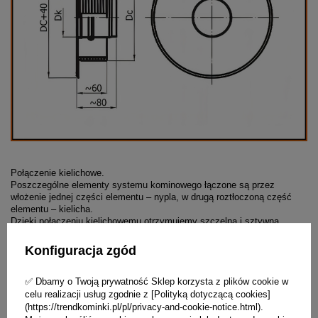
Połączenie kielichowe.
Poszczególne elementy systemu kominowego łączone są przez
włożenie jednej części elementu – nypla, w drugą roztłoczoną część
elementu – kielicha.
Dzięki połączeniu kielichowemu otrzymujemy szczelną i sztywną
konstrukcję przyłącza.
Sposób łączenia elementów umożliwia prawidłowy spływ ewentualnych
Konfiguracja zgód
skroplin po ściankach elementów przyłącza do miski.
Zastosowanie uszczelki z gumy silikonowej, znajdującej się w
✅ Dbamy o Twoją prywatność Sklep korzysta z plików cookie w
przetłoczeniu kielicha, zapewnia szczelność systemu przy nadciśnieniu
spalin 200Pa.
celu realizacji usług zgodnie z [Polityką dotyczącą cookies]
Elementy są malowane proszkowo farbą wysokotemperaturową (do 400
(https://trendkominki.pl/pl/privacy-and-cookie-notice.html).
stopni C) wewnątrz i na zewnątrz na kolor czarny mat.