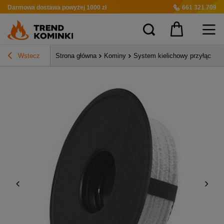
Darmowa dostawa
powyżej 1000 zł
661 321 709
Wstecz
Strona główna
Kominy
System kielichowy przyłącza d