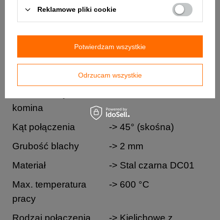
Reklamowe pliki cookie
Producent
-> Darco
Kod produktu
-> WKK-
Potwierdzam wszystkie
CS120/200/45-CZ2
Średnica przyłącza
-> 120 mm
Odrzucam wszystkie
Średnica trójnika
-> 200 mm
komina
Kąt połączenia
-> 45° (skośna)
Grubość blachy
-> 2 mm
Materiał
-> Stal czarna DC01
Max. temperatura
-> 600 °C
pracy
Rodzaj połączenia
-> Kielichowe z