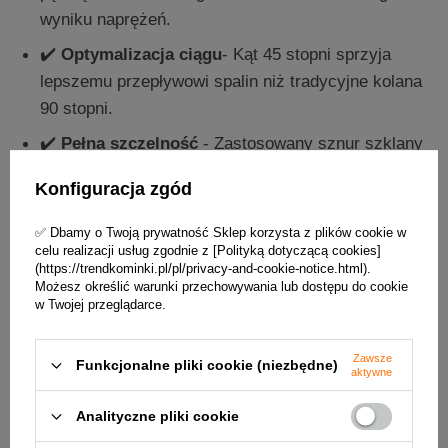
wyniku naprężeń.
✔️
Optymalizacja ciągu
- Kąt 45 stopni sprzyja
lepszemu przepływowi spalin niż tradycyjne kolana
90 stopni.
✔️
Pełna szczelność
- Zastosowany sznur szklany
idealnie wypełnia przestrzeń między stalą a
Konfiguracja zgód
ceramiką.
✔️
Pełna szczelność
- Zastosowany sznur szklany
✅ Dbamy o Twoją prywatność Sklep korzysta z plików cookie w
celu realizacji usług zgodnie z [Polityką dotyczącą cookies]
idealnie wypełnia przestrzeń między stalą a
(https://trendkominki.pl/pl/privacy-and-cookie-notice.html).
ceramiką.
Możesz określić warunki przechowywania lub dostępu do cookie
w Twojej przeglądarce.
✔️
Trwałość na lata
- Solidna stal 2 mm i malowanie
żaroodporne Senotherm zapewniają odporność na
Zawsze
Funkcjonalne pliki cookie (niezbędne)
korozję i wysokie temperatury.
aktywne
Analityczne pliki cookie
Specyfikacja techniczna