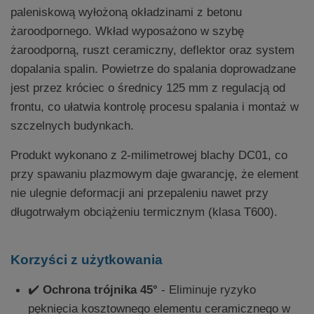
paleniskową wyłożoną okładzinami z betonu
żaroodpornego. Wkład wyposażono w szybę
żaroodporną, ruszt ceramiczny, deflektor oraz system
dopalania spalin. Powietrze do spalania doprowadzane
jest przez króciec o średnicy 125 mm z regulacją od
frontu, co ułatwia kontrolę procesu spalania i montaż w
szczelnych budynkach.
Produkt wykonano z 2-milimetrowej blachy DC01, co
przy spawaniu plazmowym daje gwarancję, że element
nie ulegnie deformacji ani przepaleniu nawet przy
długotrwałym obciążeniu termicznym (klasa T600).
Korzyści z użytkowania
✔️
Ochrona trójnika 45°
- Eliminuje ryzyko
pęknięcia kosztownego elementu ceramicznego w