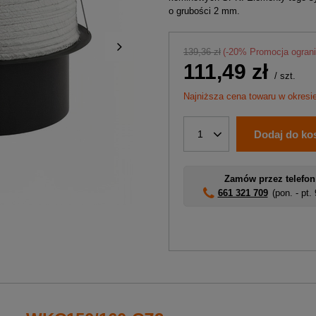
o grubości 2 mm.
139,36 zł
(-
20
% Promocja ogran
111,49 zł
/
szt.
Najniższa cena towaru w okresi
Dodaj do ko
1
Zamów przez telefon
661 321 709
(pon. - pt.