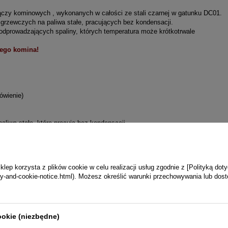
czy kominowych , wykonanych w całości ze stali czarnej w gatunku DC01.
grzewczych na paliwa stałe, pracujących bez kondensacji.
dprowadzających spaliny, których temperatura może krótkotrwale
ego komina!
ówienie)
liwa stałe, które pracują bez kondensacji
enotherm
ep korzysta z plików cookie w celu realizacji usług zgodnie z [Polityką dot
vacy-and-cookie-notice.html). Możesz określić warunki przechowywania lub dos
ecjalnej masy silikonowej odpornej do temperatury 1200*C
ą przez włożenie węższej, spęczonej części elementu - nypla,
zeniu kielichowemu przyłącze otrzymuje szczelną i sztywną konstrukcję.
ookie (niezbędne)
ływ gazów spalinowych z kotła do komina (spęczeniem ku górze).