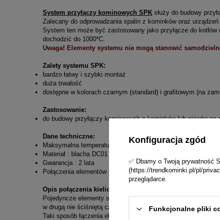
System przyłączy kominowych SPK
służy do budowy przyłą
Zalecany do odprowadzania spalin z kominków oraz urządzeń 
System ten może być zastosowany jako przyłącze do kotłów o
dochodzić do 1000*C.
Uwaga! Elementy systemu nie mogą stanowić samodzieln
Zalety systemu SPK:
bardzo łatwy i szybki montaż
duża trwałość
dostępne w kolorach czarnym (standard) i grafitowym (na zam
Zastosowanie:
do budowy przyłączy kominowych z kominków lub pieców na pa
Dane techniczne:
Konfiguracja zgód
Maksymalna temperatura pracy ciągłej: 600*C
Materiał : blacha DC01 2mm, malowana farbą żaroodporną S
✅ Dbamy o Twoją prywatność Skl
Gwarancja : 2 lata
(https://trendkominki.pl/pl/pri
Połączenia elementów powinny być uszczelniane za pomocą sp
przeglądarce.
Opis połączenia kielichowego systemu SPK:
Pojedyncze elementy systemu przyłączy SPK łączy się ze sob
w drugą nie ściśniętą część elementu - kielich. Dzięki połąc
Funkcjonalne pliki c
Taki sposób łączenia elementów pozwala na prawidłowy przep