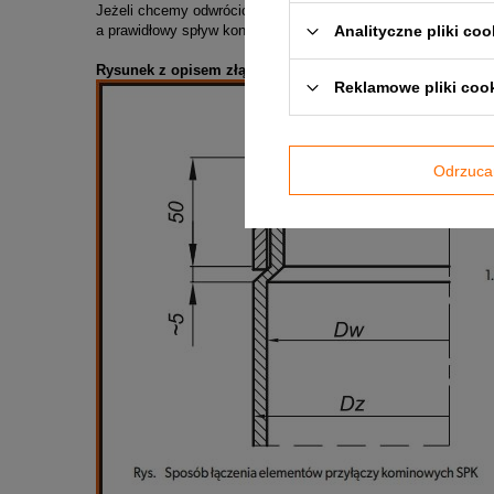
Jeżeli chcemy odwrócić bieg elementów (w celu uniknięcia w
a prawidłowy spływ kondensatu zagwarantuje nam zastosowan
Analityczne pliki coo
Rysunek z opisem złącza kielichowego systemu SPK:
Reklamowe pliki coo
Odrzuca