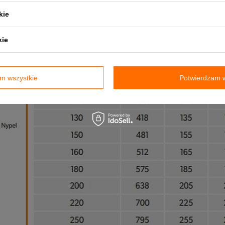
ypływu kondensatu poza przyłącze), to należy użyć złączek męskich,
ie złączki żeńskiej z zabezpieczeniem antykondensacyjnym.
kie
kie
m wszystkie
Potwierdzam w