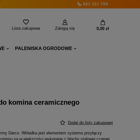
661 321 709
Lista zakupowa
Zaloguj się
0,00 zł
WE
PALENISKA OGRODOWE
do komina ceramicznego
Dodaj do listy zakupowej
irmy Darco. Wkładka jest elementem systemu przyłączy
stemu są w większości wykonane z blachy stalowej czarnej