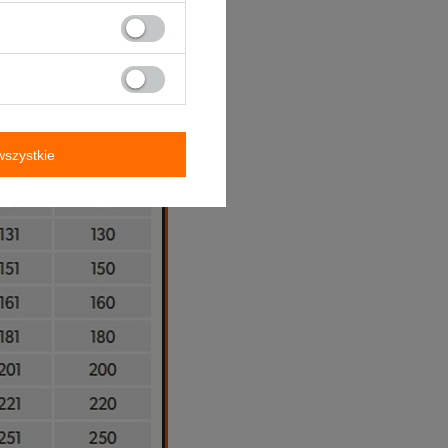
szystkie