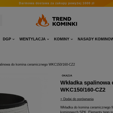
Darmowa dostawa
za zakupy
powyżej 1000 zł
DGP
WENTYLACJA
KOMINY
NASADY KOMINO
alinowa do komina ceramicznego WKC150/160-CZ2
OKAZJA
Wkładka spalinowa 
WKC150/160-CZ2
+ Dodaj do porównania
Wkładka do komina ceramicznego f
kominowych SPK. Elementy tego sy