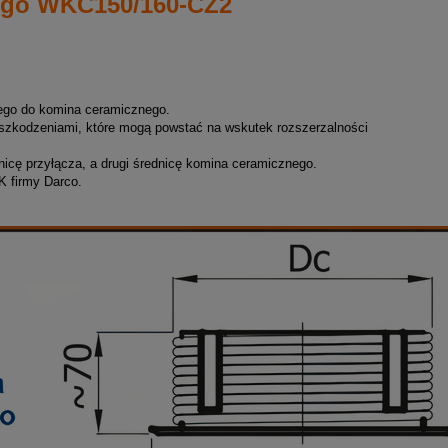
ego WKC150/160-CZ2
ego do komina ceramicznego.
uszkodzeniami, które mogą powstać na wskutek rozszerzalności
nicę przyłącza, a drugi średnicę komina ceramicznego.
 firmy Darco.