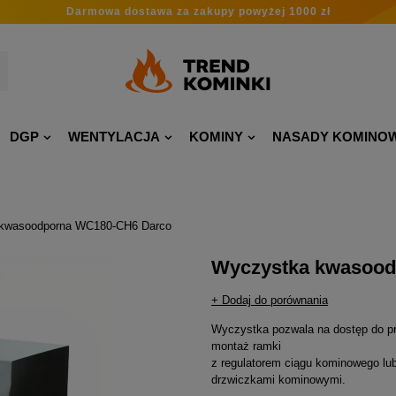
Darmowa dostawa
za zakupy
powyżej 1000 zł
DGP
WENTYLACJA
KOMINY
NASADY KOMINO
kwasoodporna WC180-CH6 Darco
Wyczystka kwasood
+ Dodaj do porównania
Wyczystka pozwala na dostęp do p
montaż ramki
z regulatorem ciągu kominowego lu
drzwiczkami kominowymi.