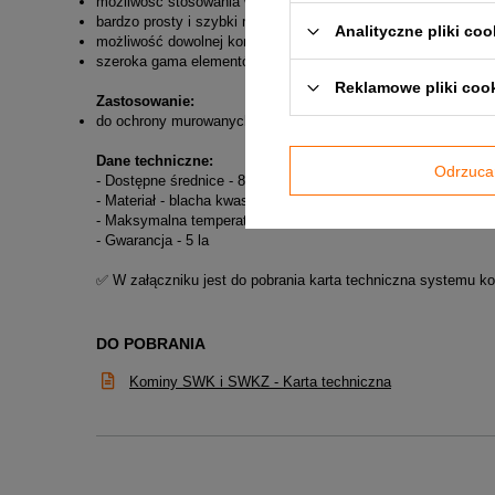
możliwość stosowania wewnątrz budynków w nowo budowanych
bardzo prosty i szybki montaż bez prac rozbiórkowych
Analityczne pliki coo
możliwość dowolnej konfiguracji zestawu
szeroka gama elementów i możliwość wykonywania wyrobów 
Reklamowe pliki coo
Zastosowanie:
do ochrony murowanych przewodów kominowych odprowadzając
Dane techniczne:
Odrzuca
- Dostępne średnice - 80-500 mm
- Materiał - blacha kwasoodporna 1.4404
- Maksymalna temperatura pracy - 450ºC
- Gwarancja - 5 la
✅ W załączniku jest do pobrania karta techniczna systemu 
DO POBRANIA
Kominy SWK i SWKZ - Karta techniczna