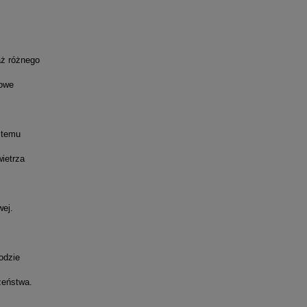
aż różnego
zowe
stemu
ietrza
wej.
odzie
zeństwa.