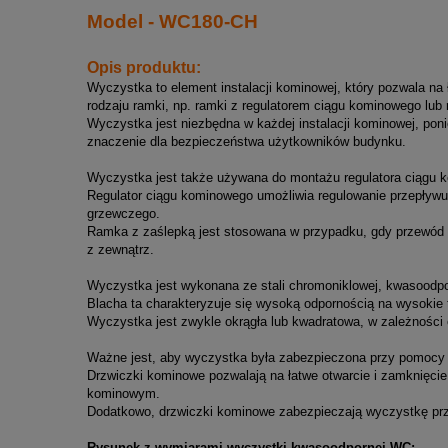
Model - WC180-CH
Opis produktu:
Wyczystka to element instalacji kominowej, który pozwala n
rodzaju ramki, np. ramki z regulatorem ciągu kominowego lub 
Wyczystka jest niezbędna w każdej instalacji kominowej, p
znaczenie dla bezpieczeństwa użytkowników budynku.
Wyczystka jest także używana do montażu regulatora ciągu k
Regulator ciągu kominowego umożliwia regulowanie przepływu
grzewczego.
Ramka z zaślepką jest stosowana w przypadku, gdy przewód k
z zewnątrz.
W
yczystka jest wykonana ze stali chromoniklowej, kwasoodp
Blacha ta charakteryzuje się wysoką odpornością na wysokie t
Wyczystka jest zwykle okrągła lub kwadratowa, w zależności
Ważne jest, aby wyczystka była zabezpieczona przy pomocy
Drzwiczki kominowe pozwalają na łatwe otwarcie i zamknięci
kominowym.
Dodatkowo, drzwiczki kominowe zabezpieczają wyczystkę prz
Rysunek z wymiarami wyczystki kwasoodpornej WC: