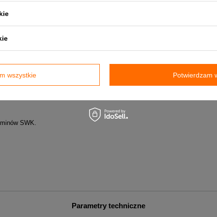
 kominach jak i przy remoncie starych
kie
nietypowych
kie
ych spaliny z pieców na gaz lub olej
m wszystkie
Potwierdzam w
kominów SWK.
Parametry techniczne