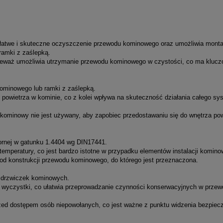
a łatwe i skuteczne oczyszczenie przewodu kominowego oraz umożliwia mont
ramki z zaślepką.
onieważ umożliwia utrzymanie przewodu kominowego w czystości, co ma kluc
ominowego lub ramki z zaślepką.
 powietrza w kominie, co z kolei wpływa na skuteczność działania całego sy
ominowy nie jest używany, aby zapobiec przedostawaniu się do wnętrza pow
ornej w gatunku 1.4404 wg DIN17441.
emperatury, co jest bardzo istotne w przypadku elementów instalacji komino
 od konstrukcji przewodu kominowego, do którego jest przeznaczona.
 drzwiczek kominowych.
e wyczystki, co ułatwia przeprowadzanie czynności konserwacyjnych w przew
ed dostępem osób niepowołanych, co jest ważne z punktu widzenia bezpiec