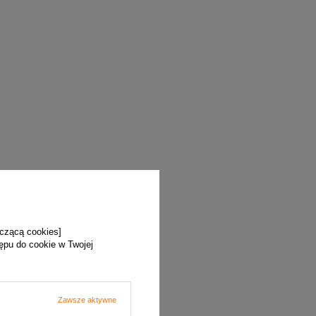
 1,0 [mm].
u.
yczącą cookies]
tępu do cookie w Twojej
ina.
Zawsze aktywne