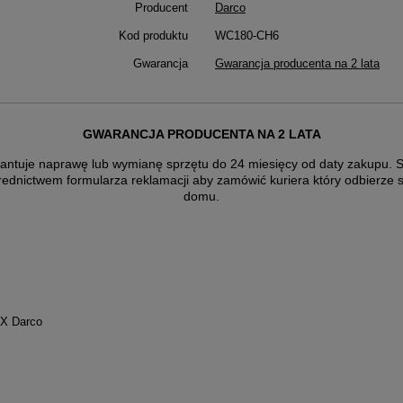
Producent
Darco
Kod produktu
WC180-CH6
Gwarancja
Gwarancja producenta na 2 lata
GWARANCJA PRODUCENTA NA 2 LATA
antuje naprawę lub wymianę sprzętu do 24 miesięcy od daty zakupu. Sk
rednictwem formularza reklamacji aby
zamówić kuriera który odbierze 
domu.
-X Darco