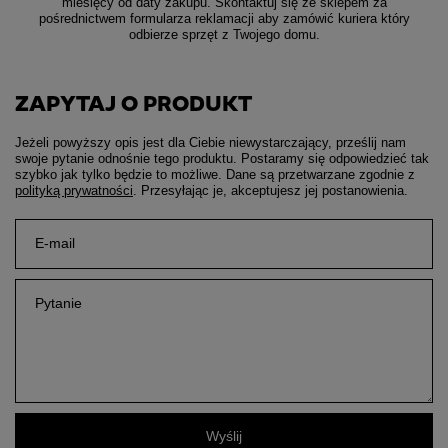
miesięcy od daty zakupu. Skontaktuj się ze sklepem za
pośrednictwem formularza reklamacji aby
zamówić kuriera który
odbierze sprzęt z Twojego domu.
ZAPYTAJ O PRODUKT
Jeżeli powyższy opis jest dla Ciebie niewystarczający, prześlij nam
swoje pytanie odnośnie tego produktu. Postaramy się odpowiedzieć tak
szybko jak tylko będzie to możliwe.
Dane są przetwarzane zgodnie z
polityką prywatności
. Przesyłając je, akceptujesz jej postanowienia.
E-mail
Pytanie
Wyślij