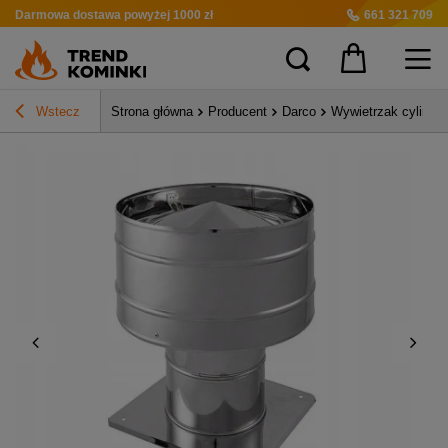
Darmowa dostawa
powyżej 1000 zł
661 321 709
Wstecz
Strona główna
Producent
Darco
Wywietrzak cylind