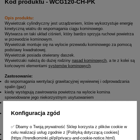
Kod produktu - WCG120-CH-PK
Opis produktu:
Wywietrzak cylindryczny jest urządzeniem, które wykorzystuje energię
kinetyczną wiatru do wspomagania ciągu kominowego.
Wytwarza on taki układ ciśnień, który bardzo sprzyja ruchowi powietrza
w przewodzie kominowym.
Wywietrzak montuje się na wylocie przewodu kominowego za pomocą
podstawy kwadratowej.
Wywietrzak posiada otwierany daszek.
Wywietrzaki należą do dużej rodziny
nasad kominowych
, a te z kolei są
końcowymi elementami
systemów kominowych
.
Zastosowanie:
do wspomagania wentylacji grawitacyjnej wywiewnej i odprowadzania
spalin (gaz)
kiedy występują zawirowania powietrza na wylocie komina
spowodowane jego niekorzystnym usytuowaniem
przy niekorzystnej konfiguracji terenu, silnych i częstych wiatrach (II i
III strefa obciążenia wiatrem)
Konfiguracja zgód
kiedy brak jest ustabilizowanego ciągu kominowego lub jest on zbyt
mały
✅ Dbamy o Twoją prywatność Sklep korzysta z plików cookie w
Dane techniczne:
celu realizacji usług zgodnie z [Polityką dotyczącą cookies]
Materiał wykonania - blacha chromoniklowa
(https://trendkominki.pl/pl/privacy-and-cookie-notice.html).
Średnica - 120 mm