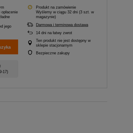
tym
Produkt na zamówienie
 opłacenie
Wyślemy
w ciągu 32 dni
(3 szt. w
kładne
magazynie)
Darmowa i terminowa dostawa
d jego
14
dni na łatwy zwrot
Ten produkt nie jest dostępny w
sklepie stacjonarnym
szyka
Bezpieczne zakupy
:
 9-17)