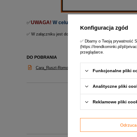
✅
UWAGA!
W celu dokładnej wyceny prosimy o 
Konfiguracja zgód
✅ W załączniku jest do pobrania karta techniczna zestawu.
✅ Dbamy o Twoją prywatność Skl
(https://trendkominki.pl/pl/pri
przeglądarce.
DO POBRANIA
Cara_Ruszt-Romotop_dokumentacja_techniczna
Funkcjonalne pliki c
Analityczne pliki coo
Reklamowe pliki coo
Odrzuca