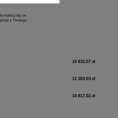
ontaktuj się ze
sprzęt z Twojego
10 632,07 zł
11 303,03 zł
10 817,02 zł