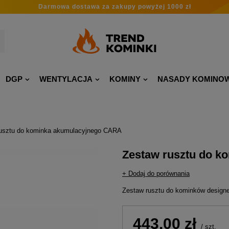
Darmowa dostawa
za zakupy
powyżej 1000 zł
DGP
WENTYLACJA
KOMINY
NASADY KOMINO
usztu do kominka akumulacyjnego CARA
Zestaw rusztu do 
+ Dodaj do porównania
Zestaw rusztu do kominków design
443,00 zł
/
szt.