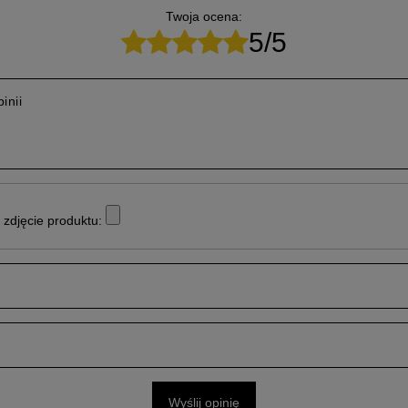
Twoja ocena:
5/5
inii
zdjęcie produktu:
Wyślij opinię