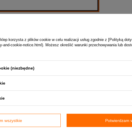
kontakt z naszym biurem obsługi klienta.
ep korzysta z plików cookie w celu realizacji usług zgodnie z [Polityką dot
vacy-and-cookie-notice.html). Możesz określić warunki przechowywania lub dos
ookie (niezbędne)
kie
Parametry techniczne
kie
Producent
Romotop
Kod produktu
CARA ROST 01
Gwarancja
Gwarancja producenta na 2 lata
m wszystkie
Potwierdzam w