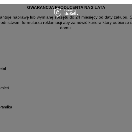
GWARANCJA PRODUCENTA NA 2 LATA
antuje naprawę lub wymianę sprzętu do 24 miesięcy od daty zakupu. Sk
rednictwem formularza reklamacji aby
zamówić kuriera który odbierze 
domu.
tal
amień
ramika