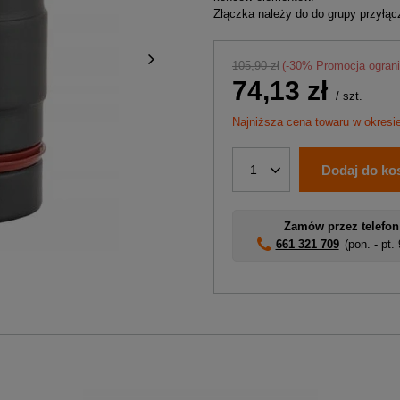
Złączka należy do do grupy przyłą
105,90 zł
(-
30
% Promocja ogran
74,13 zł
/
szt.
Najniższa cena towaru w okresie
Dodaj do ko
1
Zamów przez telefon
661 321 709
(pon. - pt.