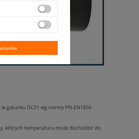
szystkie
 mm w gatunku DC01 wg normy PN-EN1856-
ny, których temperatura może dochodzić do