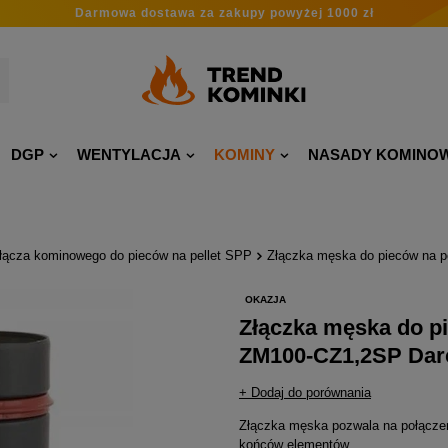
Darmowa dostawa
za zakupy
powyżej 1000 zł
DGP
WENTYLACJA
KOMINY
NASADY KOMINO
łącza kominowego do pieców na pellet SPP
Złączka męska do pieców na 
OKAZJA
Złączka męska do pi
ZM100-CZ1,2SP Dar
+ Dodaj do porównania
Złączka męska pozwala na połączen
końców elementów.