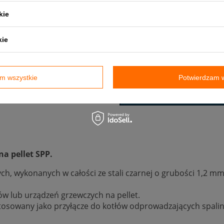
P
kie
kie
m wszystkie
Potwierdzam w
a pellet SPP.
ch, wykonanych w całości ze stali czarnej o grubości 1,2
w lub urządzeń grzewczych na pellet.
osowany jako przyłącze do kotłów odprowadzających spali