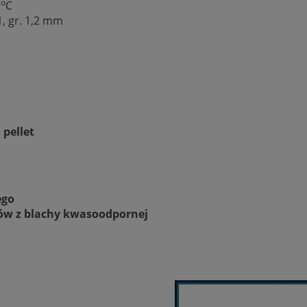
o
0
C
1, gr. 1,2 mm
pellet
ego
ów z blachy kwasoodpornej