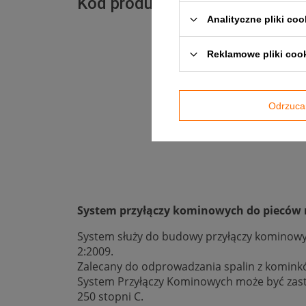
Kod produktu - ZM100-CZ1,2S
Analityczne pliki coo
Reklamowe pliki coo
Odrzuca
System przyłączy kominowych do pieców n
System służy do budowy przyłączy kominowy
2:2009.
Zalecany do odprowadzania spalin z kominkó
System Przyłączy Kominowych może być zast
250 stopni C.