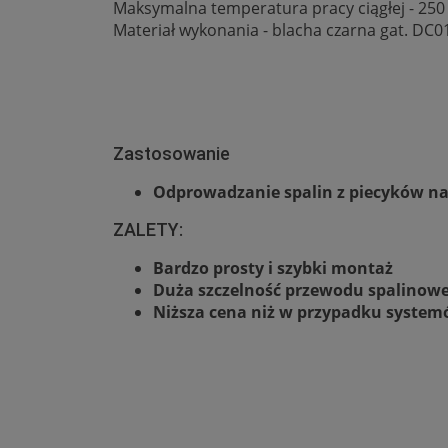
Maksymalna temperatura pracy ciągłej - 25
Materiał wykonania - blacha czarna gat. DC0
Zastosowanie
Odprowadzanie spalin z piecyków na 
ZALETY:
Bardzo prosty i szybki montaż
Duża szczelność przewodu spalinow
Niższa cena niż w przypadku system