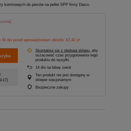
czy kominowych do pieców na pellet SPP firmy Darco.
iczona)
 30 dni przed wprowadzeniem obniżki: 67,42 zł
Skontaktuj się z obsługą sklepu,
aby
oszacować czas przygotowania tego
szyka
produktu do wysyłki.
14
dni na łatwy zwrot
:
Ten produkt nie jest dostępny w
sklepie stacjonarnym
 9-17)
Bezpieczne zakupy