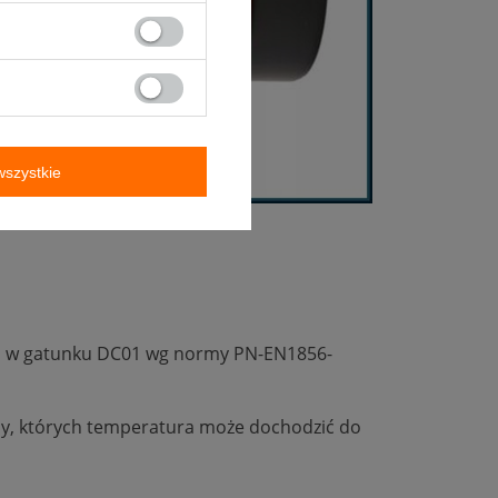
szystkie
 mm w gatunku DC01 wg normy PN-EN1856-
ny, których temperatura może dochodzić do