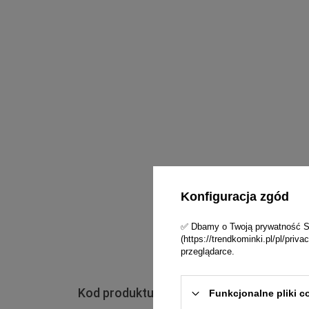
Konfiguracja zgód
✅ Dbamy o Twoją prywatność Skl
(https://trendkominki.pl/pl/pri
przeglądarce.
Kod produktu - ZM080-CZ1,2SP
Funkcjonalne pliki c