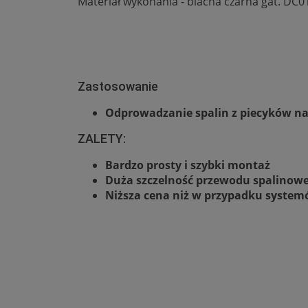
Materiał wykonania - blacha czarna gat. DC0
Zastosowanie
Odprowadzanie spalin z piecyków na 
ZALETY:
Bardzo prosty i szybki montaż
Duża szczelność przewodu spalinow
Niższa cena niż w przypadku system