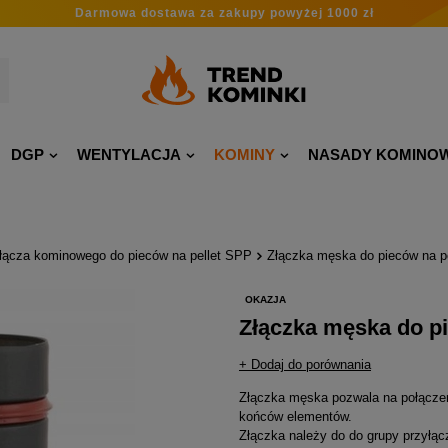
Darmowa dostawa
za zakupy
powyżej 1000 zł
DGP
WENTYLACJA
KOMINY
NASADY KOMINO
łącza kominowego do pieców na pellet SPP
Złączka męska do pieców na p
OKAZJA
Złączka męska do pi
+ Dodaj do porównania
Złączka męska pozwala na połączen
końców elementów.
Złączka należy do do grupy przyłą