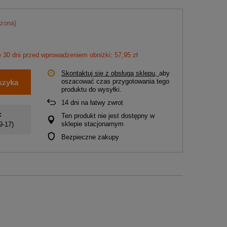
zona)
 30 dni przed wprowadzeniem obniżki: 57,95 zł
Skontaktuj się z obsługą sklepu,
aby
oszacować czas przygotowania tego
szyka
produktu do wysyłki.
14
dni na łatwy zwrot
:
Ten produkt nie jest dostępny w
sklepie stacjonarnym
 9-17)
Bezpieczne zakupy