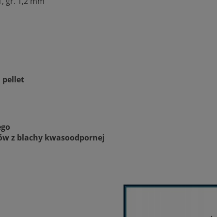
1, gr. 1,2 mm
pellet
ego
ów z blachy kwasoodpornej