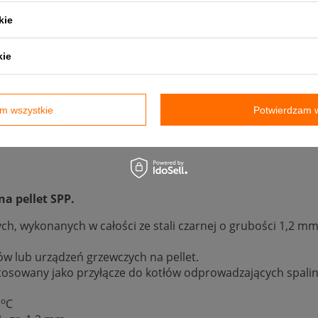
kie
kie
m wszystkie
Potwierdzam w
a pellet SPP.
ch, wykonanych w całości ze stali czarnej o grubości 1,2
w lub urządzeń grzewczych na pellet.
osowany jako przyłącze do kotłów odprowadzających spali
o
0
C