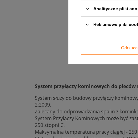
Analityczne pliki coo
Reklamowe pliki coo
Odrzuca
System przyłączy kominowych do pieców n
System służy do budowy przyłączy kominowy
2:2009.
Zalecany do odprowadzania spalin z kominkó
System Przyłączy Kominowych może być zast
250 stopni C.
Maksymalna temperatura pracy ciągłej - 25