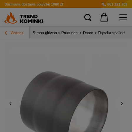
Darmowa dostawa
powyżej 1000 zł
661 321 709
Wstecz
Strona główna
Producent
Darco
Złączka spalinowa