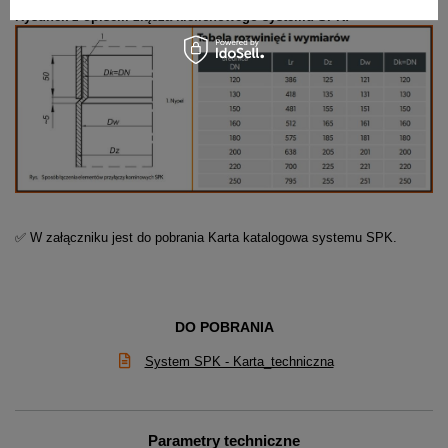
Rysunek z opisem złącza kielichowego systemu SPK:
✅ W załączniku jest do pobrania Karta katalogowa systemu SPK.
DO POBRANIA
System SPK - Karta_techniczna
Parametry techniczne