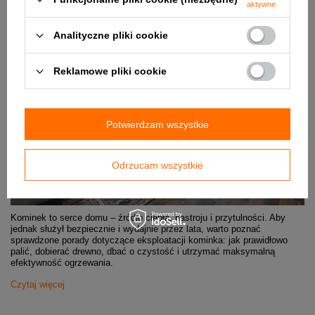
aktywne
Analityczne pliki cookie
Reklamowe pliki cookie
Potwierdzam wszystkie
Odrzucam wszystkie
Kominek to serce domu – źródło ciepła, nastroju i przytulności. Aby
jednak służył bezpiecznie i wydajnie przez lata, warto poznać
sprawdzone porady dotyczące eksploatacji kominka: jak prawidłowo
palić, dobierać drewno, dbać o czystość i utrzymać maksymalną
efektywność ogrzewania.
Czytaj więcej