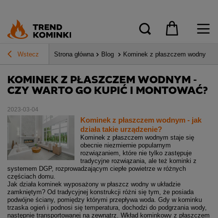
Wstecz
Strona główna
Blog
Kominek z płaszczem wodnym - c
KOMINEK Z PŁASZCZEM WODNYM -
CZY WARTO GO KUPIĆ I MONTOWAĆ?
2023-03-04
Kominek z płaszczem wodnym - jak
działa takie urządzenie?
Kominek z płaszczem wodnym staje się
obecnie niezmiernie popularnym
rozwiązaniem, które nie tylko zastępuje
tradycyjne rozwiązania, ale też kominki z
systemem DGP, rozprowadzającym ciepłe powietrze w różnych
częściach domu.
Jak działa kominek wyposażony w płaszcz wodny w układzie
zamkniętym? Od tradycyjnej konstrukcji różni się tym, że posiada
podwójne ściany, pomiędzy którymi przepływa woda. Gdy w kominku
trzaska ogień i podnosi się temperatura, dochodzi do podgrzania wody,
następnie transportowanej na zewnątrz. Wkład kominkowy z płaszczem