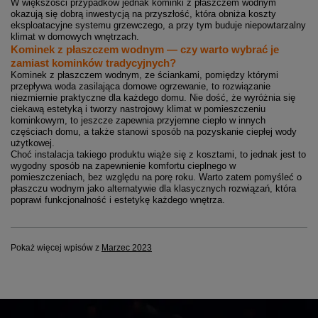
W większości przypadków jednak kominki z płaszczem wodnym
okazują się dobrą inwestycją na przyszłość, która obniża koszty
eksploatacyjne systemu grzewczego, a przy tym buduje niepowtarzalny
klimat w domowych wnętrzach.
Kominek z płaszczem wodnym — czy warto wybrać je
zamiast kominków tradycyjnych?
Kominek z płaszczem wodnym, ze ściankami, pomiędzy którymi
przepływa woda zasilająca domowe ogrzewanie, to rozwiązanie
niezmiernie praktyczne dla każdego domu. Nie dość, że wyróżnia się
ciekawą estetyką i tworzy nastrojowy klimat w pomieszczeniu
kominkowym, to jeszcze zapewnia przyjemne ciepło w innych
częściach domu, a także stanowi sposób na pozyskanie ciepłej wody
użytkowej.
Choć instalacja takiego produktu wiąże się z kosztami, to jednak jest to
wygodny sposób na zapewnienie komfortu cieplnego w
pomieszczeniach, bez względu na porę roku. Warto zatem pomyśleć o
płaszczu wodnym jako alternatywie dla klasycznych rozwiązań, która
poprawi funkcjonalność i estetykę każdego wnętrza.
Pokaż więcej wpisów z
Marzec 2023