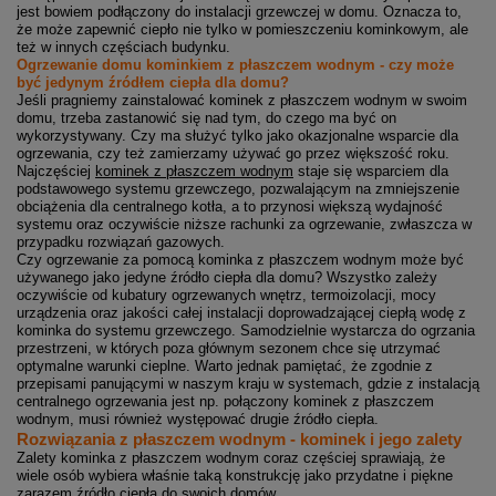
jest bowiem podłączony do instalacji grzewczej w domu. Oznacza to,
że może zapewnić ciepło nie tylko w pomieszczeniu kominkowym, ale
też w innych częściach budynku.
Ogrzewanie domu kominkiem z płaszczem wodnym - czy może
być jedynym źródłem ciepła dla domu?
Jeśli pragniemy zainstalować kominek z płaszczem wodnym w swoim
domu, trzeba zastanowić się nad tym, do czego ma być on
wykorzystywany. Czy ma służyć tylko jako okazjonalne wsparcie dla
ogrzewania, czy też zamierzamy używać go przez większość roku.
Najczęściej
kominek z płaszczem wodnym
staje się wsparciem dla
podstawowego systemu grzewczego, pozwalającym na zmniejszenie
obciążenia dla centralnego kotła, a to przynosi większą wydajność
systemu oraz oczywiście niższe rachunki za ogrzewanie, zwłaszcza w
przypadku rozwiązań gazowych.
Czy ogrzewanie za pomocą kominka z płaszczem wodnym może być
używanego jako jedyne źródło ciepła dla domu? Wszystko zależy
oczywiście od kubatury ogrzewanych wnętrz, termoizolacji, mocy
urządzenia oraz jakości całej instalacji doprowadzającej ciepłą wodę z
kominka do systemu grzewczego. Samodzielnie wystarcza do ogrzania
przestrzeni, w których poza głównym sezonem chce się utrzymać
optymalne warunki cieplne. Warto jednak pamiętać, że zgodnie z
przepisami panującymi w naszym kraju w systemach, gdzie z instalacją
centralnego ogrzewania jest np. połączony kominek z płaszczem
wodnym, musi również występować drugie źródło ciepła.
Rozwiązania z płaszczem wodnym - kominek i jego zalety
Zalety kominka z płaszczem wodnym coraz częściej sprawiają, że
wiele osób wybiera właśnie taką konstrukcję jako przydatne i piękne
zarazem źródło ciepła do swoich domów.