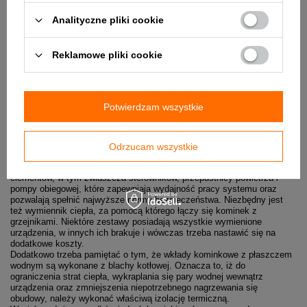
się w każdą modną aranżację wnętrza.
Analityczne pliki cookie
Sposoby ogrzewania domu kominkiem — czy zawsze jest
to korzystne (wady kominka z płaszczem wodnym)?
Czy postawienie na kominek z płaszczem wodnym wiąże się z jakimiś
Reklamowe pliki cookie
mankamentami? W wielu przypadkach niedogodnością mogą być
kwestie finansowe. Urządzenia tego typu bywają kosztowne oraz
wymagają dodatkowych akcesoriów i sprzętów. Niejednokrotnie
instalacja kominka wiąże się z koniecznością przeprowadzenia
większych prac adaptacyjnych i remontu, a sam montaż sprawia więcej
Potwierdzam wszystkie
trudności niż przy klasycznych kominkach. Dla prawidłowego działania i
bezpieczeństwa użytkowników kominek z płaszczem wodnym wymaga
też regularnego serwisowania oraz dbania o zapewnienie wystarczającej
ilości dobrej jakości materiału opałowego, co generuje dodatkowe
Odrzucam wszystkie
koszty, a niekiedy może być kłopotliwe.
Kominek z płaszczem wodnym wymaga zainstalowania różnych
elementów, w tym zwłaszcza sterowników, przepustnicy powietrza i
pompy obiegowej, które zapewniają wydajność pracy systemu oraz
pozwalają spełnić najwyższe normy bezpieczeństwa. Niezbędny jest
też wymiennik ciepła, za pomocą którego łączy się kominek z
grzejnikami. Niektóre zestawy posiadają wszystkie wymienione
urządzenia, w innych ich brakuje i wówczas trzeba nastawić się na
dodatkowe koszty.
Dodatkowo trzeba pamiętać o tym, że wkłady kominkowe z płaszczem
wodnym są wykonane z blachy kotłowej. Oznacza to, iż do
ograniczenia strat ciepła, wykraplania się pary wodnej wewnątrz
urządzenia oraz zmniejszenia niepotrzebnego nagrzewania się
obudowy, należy wykonać właściwą izolację termiczną.