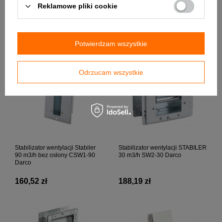
Reklamowe pliki cookie
POLECANE
Potwierdzam wszystkie
Odrzucam wszystkie
Stabilizator wentylacji Stabiler
Stabilizator wentylacji STABILER
90 m3/h bez osłony CSW1-90
30 m3/h SW2-30 Darco
Darco
160,52 zł
188,19 zł