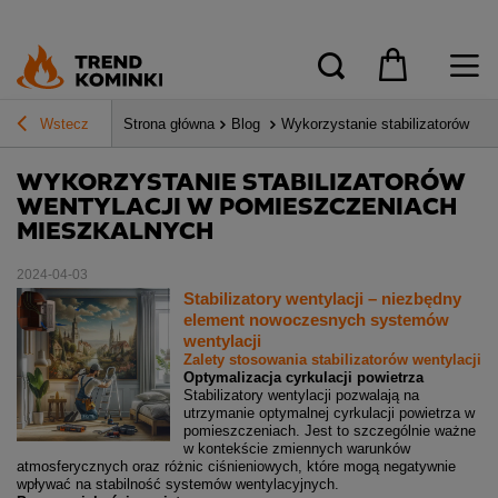
Wstecz
Strona główna
Blog
Wykorzystanie stabilizatorów we
WYKORZYSTANIE STABILIZATORÓW
WENTYLACJI W POMIESZCZENIACH
MIESZKALNYCH
2024-04-03
Stabilizatory wentylacji
– niezbędny
element nowoczesnych systemów
wentylacji
Zalety stosowania stabilizatorów wentylacji
Optymalizacja cyrkulacji powietrza
Stabilizatory wentylacji pozwalają na
utrzymanie optymalnej cyrkulacji powietrza w
pomieszczeniach. Jest to szczególnie ważne
w kontekście zmiennych warunków
atmosferycznych oraz różnic ciśnieniowych, które mogą negatywnie
wpływać na stabilność systemów wentylacyjnych.