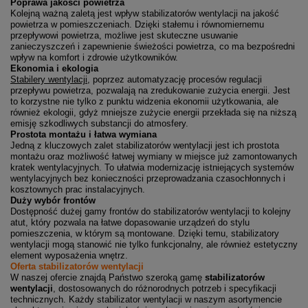
Poprawa jakości powietrza
Kolejną ważną zaletą jest wpływ stabilizatorów wentylacji na jakość
powietrza w pomieszczeniach. Dzięki stałemu i równomiernemu
przepływowi powietrza, możliwe jest skuteczne usuwanie
zanieczyszczeń i zapewnienie świeżości powietrza, co ma bezpośredni
wpływ na komfort i zdrowie użytkowników.
Ekonomia i ekologia
Stabilery wentylacji
, poprzez automatyzację procesów regulacji
przepływu powietrza, pozwalają na zredukowanie zużycia energii. Jest
to korzystne nie tylko z punktu widzenia ekonomii użytkowania, ale
również ekologii, gdyż mniejsze zużycie energii przekłada się na niższą
emisję szkodliwych substancji do atmosfery.
Prostota montażu i łatwa wymiana
Jedną z kluczowych zalet stabilizatorów wentylacji jest ich prostota
montażu oraz możliwość łatwej wymiany w miejsce już zamontowanych
kratek wentylacyjnych. To ułatwia modernizację istniejących systemów
wentylacyjnych bez konieczności przeprowadzania czasochłonnych i
kosztownych prac instalacyjnych.
Duży wybór frontów
Dostępność dużej gamy frontów do stabilizatorów wentylacji to kolejny
atut, który pozwala na łatwe dopasowanie urządzeń do stylu
pomieszczenia, w którym są montowane. Dzięki temu, stabilizatory
wentylacji mogą stanowić nie tylko funkcjonalny, ale również estetyczny
element wyposażenia wnętrz.
Oferta stabilizatorów wentylacji
W naszej ofercie znajdą Państwo szeroką gamę
stabilizatorów
wentylacji
, dostosowanych do różnorodnych potrzeb i specyfikacji
technicznych. Każdy stabilizator wentylacji w naszym asortymencie