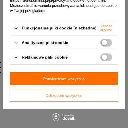
(https://trendkominki.pl/pl/privacy-and-cookie-notice.html).
Możesz określić warunki przechowywania lub dostępu do cookie
w Twojej przeglądarce.
Zawsze
Funkcjonalne pliki cookie (niezbędne)
aktywne
Analityczne pliki cookie
Reklamowe pliki cookie
Zastosowanie:
obudowy kominkowe
wyloty ciepłego powietrza
tylko wewnątrz pomieszczeń
Potwierdzam wszystkie
✅ W załączniku znajduje się karta techniczna produktu.
Odrzucam wszystkie