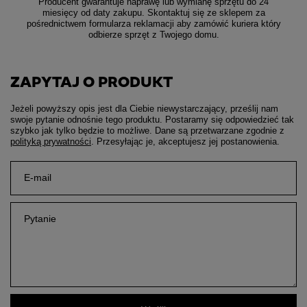
Producent gwarantuje naprawę lub wymianę sprzętu do 24
miesięcy od daty zakupu. Skontaktuj się ze sklepem za
pośrednictwem formularza reklamacji aby
zamówić kuriera który
odbierze sprzęt z Twojego domu.
ZAPYTAJ O PRODUKT
Jeżeli powyższy opis jest dla Ciebie niewystarczający, prześlij nam
swoje pytanie odnośnie tego produktu. Postaramy się odpowiedzieć tak
szybko jak tylko będzie to możliwe.
Dane są przetwarzane zgodnie z
polityką prywatności
. Przesyłając je, akceptujesz jej postanowienia.
E-mail
Pytanie