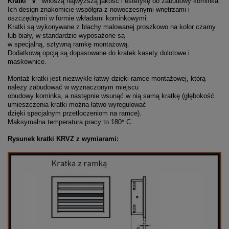
Kratki “V”
wnoszą najwyższą jakość i estetykę do zabudowy kominka.
Ich design znakomicie współgra z nowoczesnymi wnętrzami i
oszczędnymi w formie wkładami kominkowymi.
Kratki są wykonywane z blachy malowanej proszkowo na kolor czarny
lub biały, w standardzie wyposażone są
w specjalną, sztywną ramkę montażową.
Dodatkową opcją są dopasowane do kratek kasety dolotowe i
maskownice.
Montaż kratki jest niezwykle łatwy dzięki ramce montażowej, którą
należy zabudować w wyznaczonym miejscu
obudowy kominka, a następnie wsunąć w nią samą kratkę (głębokość
umieszczenia kratki można łatwo wyregulować
dzięki specjalnym przetłoczeniom na ramce).
Maksymalna temperatura pracy to 180* C.
Rysunek kratki KRVZ z wymiarami: