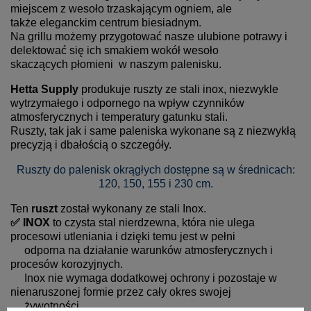
miejscem z wesoło trzaskającym ogniem, ale
także eleganckim centrum biesiadnym.
Na grillu możemy przygotować nasze ulubione potrawy i
delektować się ich smakiem wokół wesoło
skaczących płomieni w naszym palenisku.
Hetta Supply
produkuje ruszty ze stali inox, niezwykle
wytrzymałego i odpornego na wpływ czynników
atmosferycznych i temperatury gatunku stali.
Ruszty, tak jak i same paleniska wykonane są z niezwykłą
precyzją i dbałością o szczegóły.
Ruszty do palenisk okrągłych dostępne są w średnicach:
120, 150, 155 i 230 cm.
Ten
ruszt
został wykonany ze stali Inox.
✅
INOX
to czysta stal nierdzewna, która nie ulega
procesowi utleniania i dzięki temu jest w pełni
odporna na działanie warunków atmosferycznych i
procesów korozyjnych.
Inox nie wymaga dodatkowej ochrony i pozostaje w
nienaruszonej formie przez cały okres swojej
żywotności.