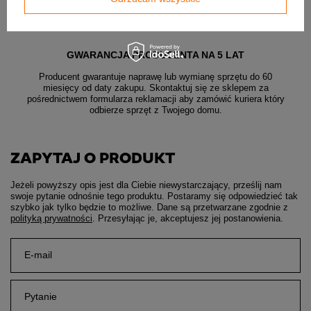
Gwarancja
Gwarancja producenta na 5 lat
GWARANCJA PRODUCENTA NA 5 LAT
Producent gwarantuje naprawę lub wymianę sprzętu do 60
miesięcy od daty zakupu. Skontaktuj się ze sklepem za
pośrednictwem formularza reklamacji aby
zamówić kuriera który
odbierze sprzęt z Twojego domu.
ZAPYTAJ O PRODUKT
Jeżeli powyższy opis jest dla Ciebie niewystarczający, prześlij nam
swoje pytanie odnośnie tego produktu. Postaramy się odpowiedzieć tak
szybko jak tylko będzie to możliwe.
Dane są przetwarzane zgodnie z
polityką prywatności
. Przesyłając je, akceptujesz jej postanowienia.
E-mail
Pytanie