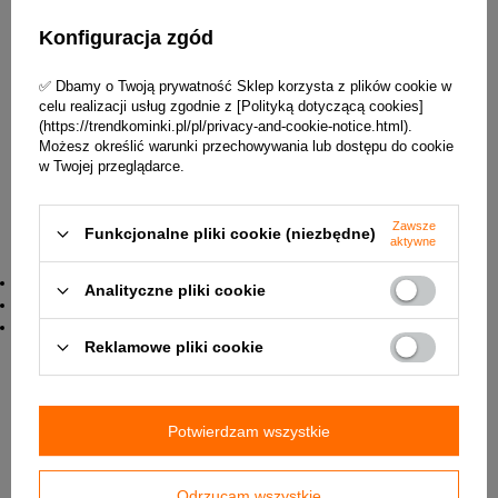
Inox
-
Czysta stal nierdzewna, możliwie najbardziej
Konfiguracja zgód
wytrzymała i odporna na wszystkie warunki atmosferyczne
✅ Dbamy o Twoją prywatność Sklep korzysta z plików cookie w
celu realizacji usług zgodnie z [Polityką dotyczącą cookies]
(https://trendkominki.pl/pl/privacy-and-cookie-notice.html).
Możesz określić warunki przechowywania lub dostępu do cookie
w Twojej przeglądarce.
Zawsze
Funkcjonalne pliki cookie (niezbędne)
✅
Dostępne akcesoria do
palenisk ogrodowych Hetta
aktywne
Supply
:
ruszt
Analityczne pliki cookie
pokrywa
pokrowiec
Reklamowe pliki cookie
Parametry techniczne
Potwierdzam wszystkie
Producent
Hetta
Kod produktu
G-HW/120-I
Odrzucam wszystkie