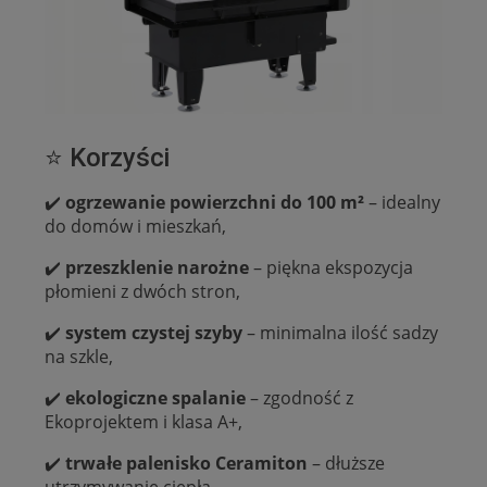
⭐ Korzyści
✔️
ogrzewanie powierzchni do 100 m²
– idealny
do domów i mieszkań,
✔️
przeszklenie narożne
– piękna ekspozycja
płomieni z dwóch stron,
✔️
system czystej szyby
– minimalna ilość sadzy
na szkle,
✔️
ekologiczne spalanie
– zgodność z
Ekoprojektem i klasa A+,
✔️
trwałe palenisko Ceramiton
– dłuższe