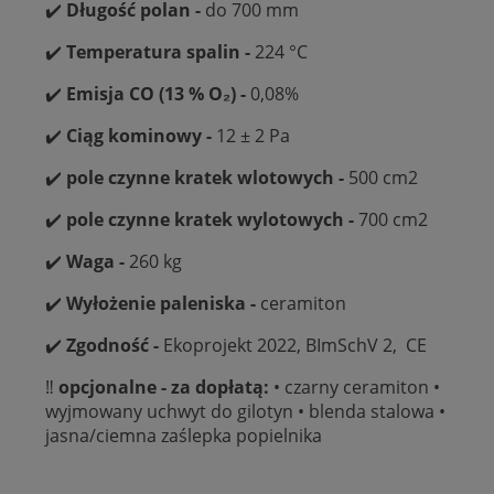
✔️
Długość polan -
do 700 mm
✔️
Temperatura spalin -
224 °C
✔️
Emisja CO (13 % O₂) -
0,08%
✔️
Ciąg kominowy -
12 ± 2 Pa
✔️
pole czynne kratek wlotowych -
500 cm2
✔️
pole czynne kratek wylotowych -
700 cm2
✔️
Waga -
260 kg
✔️
Wyłożenie paleniska -
ceramiton
✔️
Zgodność -
Ekoprojekt 2022, BImSchV 2, CE
‼️
opcjonalne - za dopłatą:
• czarny ceramiton •
wyjmowany uchwyt do gilotyn • blenda stalowa •
jasna/ciemna zaślepka popielnika