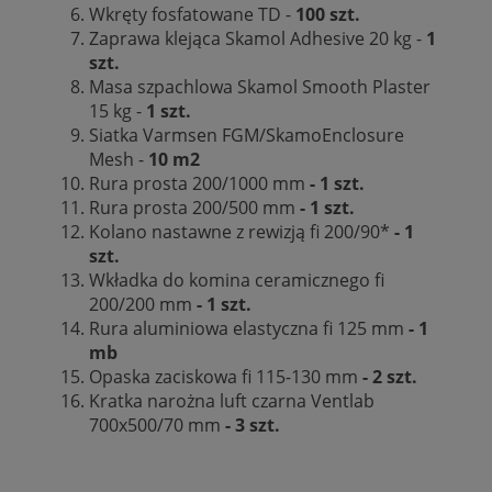
Wkręty fosfatowane TD -
100 szt.
Zaprawa klejąca Skamol Adhesive 20 kg -
1
szt.
Masa szpachlowa Skamol Smooth Plaster
15 kg -
1 szt.
Siatka Varmsen FGM/SkamoEnclosure
Mesh -
10 m2
Rura prosta 200/1000 mm
- 1 szt.
Rura prosta 200/500 mm
- 1 szt.
Kolano nastawne z rewizją fi 200/90*
- 1
szt.
Wkładka do komina ceramicznego fi
200/200 mm
- 1 szt.
Rura aluminiowa elastyczna fi 125 mm
- 1
mb
Opaska zaciskowa fi 115-130 mm
- 2 szt.
Kratka narożna luft czarna Ventlab
700x500/70 mm
- 3 szt.