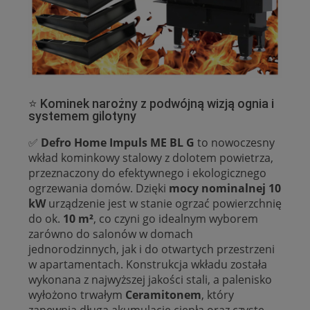
⭐ Kominek narożny z podwójną wizją ognia i
systemem gilotyny
✅
Defro Home Impuls ME BL G
to nowoczesny
wkład kominkowy stalowy z dolotem powietrza,
przeznaczony do efektywnego i ekologicznego
ogrzewania domów. Dzięki
mocy nominalnej 10
kW
urządzenie jest w stanie ogrzać powierzchnię
do ok.
10 m²
, co czyni go idealnym wyborem
zarówno do salonów w domach
jednorodzinnych, jak i do otwartych przestrzeni
w apartamentach. Konstrukcja wkładu została
wykonana z najwyższej jakości stali, a palenisko
wyłożono trwałym
Ceramitonem
, który