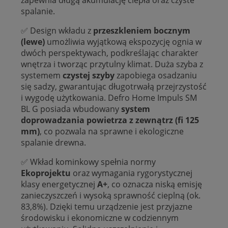
zapewnia długą akumulację ciepła oraz czyste
spalanie.
✅ Design wkładu z
przeszkleniem bocznym
(lewe)
umożliwia wyjątkową ekspozycję ognia w
dwóch perspektywach, podkreślając charakter
wnętrza i tworząc przytulny klimat. Duża szyba z
systemem
czystej szyby
zapobiega osadzaniu
się sadzy, gwarantując długotrwałą przejrzystość
i wygodę użytkowania. Defro Home Impuls SM
BL G posiada wbudowany
system
doprowadzania powietrza z zewnątrz (fi 125
mm)
, co pozwala na sprawne i ekologiczne
spalanie drewna.
✅ Wkład kominkowy spełnia normy
Ekoprojektu
oraz wymagania rygorystycznej
klasy energetycznej
A+
, co oznacza niską emisję
zanieczyszczeń i wysoką sprawność cieplną (ok.
83,8%). Dzięki temu urządzenie jest przyjazne
środowisku i ekonomiczne w codziennym