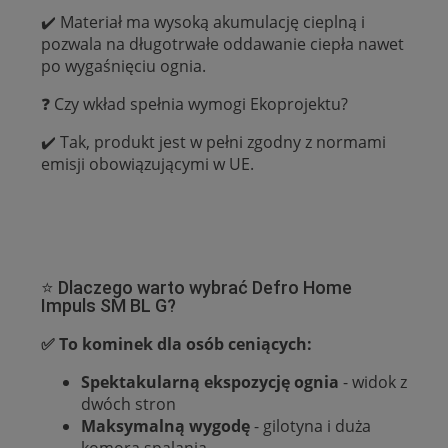
✔️ Materiał ma wysoką akumulację cieplną i
pozwala na długotrwałe oddawanie ciepła nawet
po wygaśnięciu ognia.
❓ Czy wkład spełnia wymogi Ekoprojektu?
✔️ Tak, produkt jest w pełni zgodny z normami
emisji obowiązującymi w UE.
⭐ Dlaczego warto wybrać Defro Home
Impuls SM BL G?
✅ To kominek dla osób ceniących:
Spektakularną ekspozycję ognia
- widok z
dwóch stron
Maksymalną wygodę
- gilotyna i duża
komora spalania