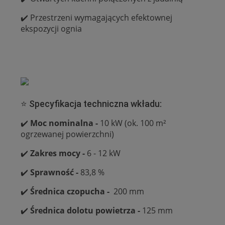
✔️ Przestrzeni wymagających efektownej
ekspozycji ognia
⭐ Specyfikacja techniczna wkładu:
✔️
Moc nominalna -
10 kW (ok. 100 m²
ogrzewanej powierzchni)
✔️
Zakres mocy -
6 - 12 kW
✔️
Sprawność -
83,8 %
✔️
Średnica czopucha -
200 mm
✔️
Średnica dolotu powietrza -
125 mm