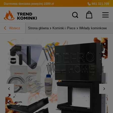
Darmowa dostawa
powyżej 1000 zł
661 321 709
Wstecz
Strona główna
Kominki i Piece
Wkłady kominkowe pow