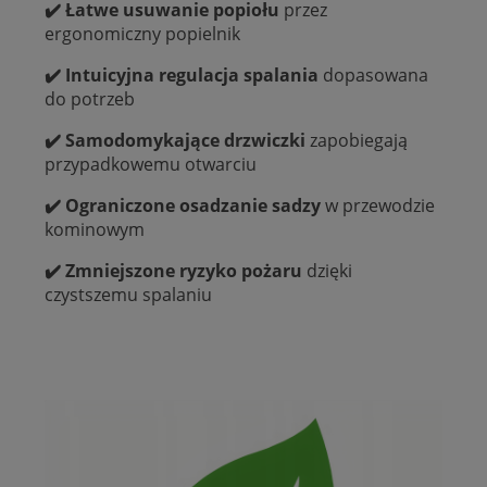
✔️ Łatwe usuwanie popiołu
przez
ergonomiczny popielnik
✔️ Intuicyjna regulacja spalania
dopasowana
do potrzeb
✔️ Samodomykające drzwiczki
zapobiegają
przypadkowemu otwarciu
✔️ Ograniczone osadzanie sadzy
w przewodzie
kominowym
✔️ Zmniejszone ryzyko pożaru
dzięki
czystszemu spalaniu