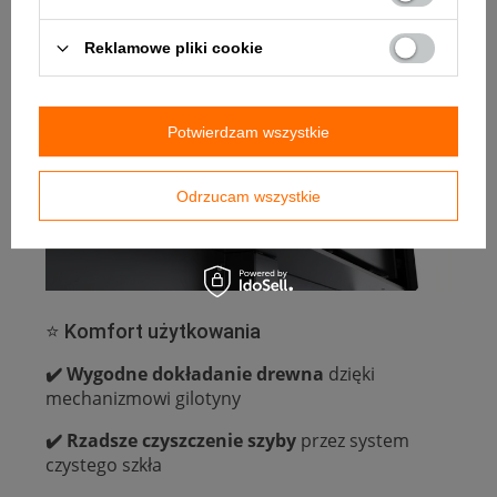
Reklamowe pliki cookie
Potwierdzam wszystkie
Odrzucam wszystkie
⭐ Komfort użytkowania
✔️ Wygodne dokładanie drewna
dzięki
mechanizmowi gilotyny
✔️ Rzadsze czyszczenie szyby
przez system
czystego szkła