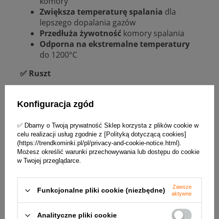
komory
Zwiększa temperaturę spalania
dla
lepszego dopalania gazów
Przedłuża żywotność
komory spalania
Odporna na ekstremalne temperatury
do 1200°C
✅ Ruszt
Układ szczelin dobrano komputerowo
,
by zapewnić optymalny przepływ powietrza
Konfiguracja zgód
pierwotnego i łatwe opadanie popiołu.
Ruszt wyjmować można jednym ruchem
✅ Dbamy o Twoją prywatność Sklep korzysta z plików cookie w
w celu czyszczenia
, co skraca czas serwisu
celu realizacji usług zgodnie z [Polityką dotyczącą cookies]
(https://trendkominki.pl/pl/privacy-and-cookie-notice.html).
i poprawia wygodę użytkowania podczas
Możesz określić warunki przechowywania lub dostępu do cookie
regularnego załadunku drewna.
w Twojej przeglądarce.
Zawsze
Funkcjonalne pliki cookie (niezbędne)
aktywne
Analityczne pliki cookie