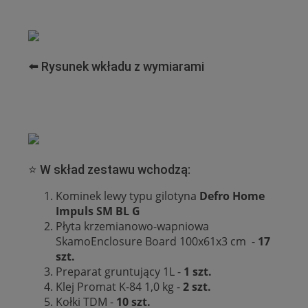
⬅️ Rysunek wkładu z wymiarami
⭐ W skład zestawu wchodzą:
Kominek lewy typu gilotyna
Defro Home
Impuls SM BL G
Płyta krzemianowo-wapniowa
SkamoEnclosure Board 100x61x3 cm -
17
szt.
Preparat gruntujący 1L -
1 szt.
Klej Promat K-84 1,0 kg -
2 szt.
Kołki TDM -
10 szt.