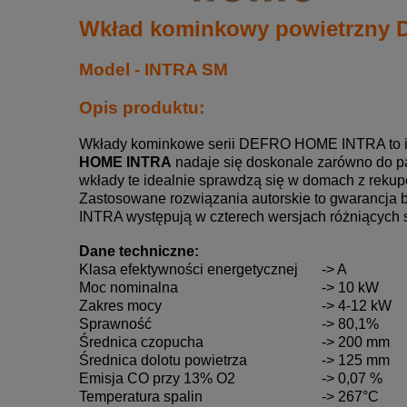
Wkład kominkowy powietrzny 
Model - INTRA SM
Opis produktu:
Wkłady kominkowe serii DEFRO HOME INTRA to ide
HOME INTRA
nadaje się doskonale zarówno do pa
wkłady te idealnie sprawdzą się w domach z reku
Zastosowane rozwiązania autorskie to gwarancja
INTRA występują w czterech wersjach różniących s
Dane techniczne:
Klasa efektywności energetycznej
-> A
Moc nominalna
-> 10 kW
Zakres mocy
-> 4-12 kW
Sprawność
-> 80,1%
Średnica czopucha
-> 200 mm
Średnica dolotu powietrza
-> 125 mm
Emisja CO przy 13% O2
-> 0,07 %
Temperatura spalin
-> 267°C