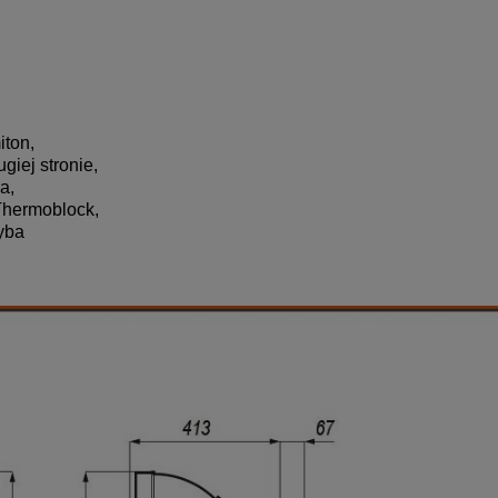
iton,
giej stronie,
a,
Thermoblock,
yba