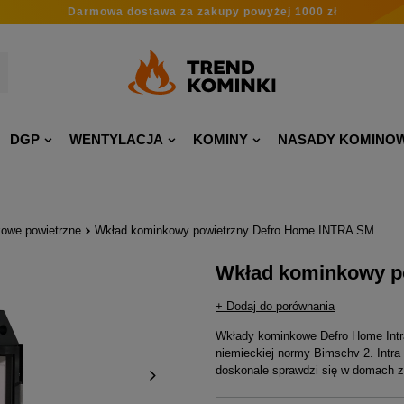
Darmowa dostawa
za zakupy
powyżej 1000 zł
DGP
WENTYLACJA
KOMINY
NASADY KOMINO
owe powietrzne
Wkład kominkowy powietrzny Defro Home INTRA SM
Wkład kominkowy p
+ Dodaj do porównania
Wkłady kominkowe Defro Home Intr
niemieckiej normy Bimschv 2. Intra
doskonale sprawdzi się w domach 