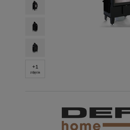
+
1
zdjęcia