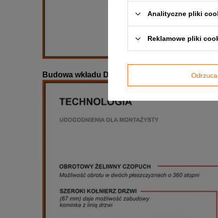
Analityczne pliki coo
Reklamowe pliki coo
Budowa wkładu Defro Home INTRA:
Odrzuca