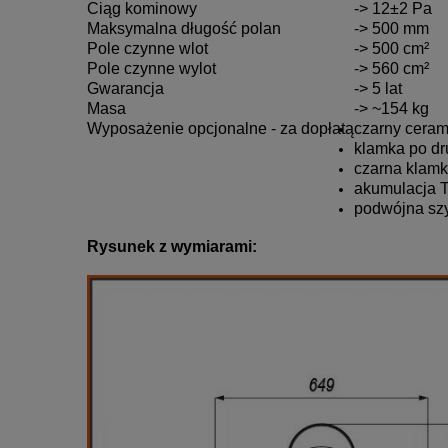
Ciąg kominowy
-> 12±2 Pa
Maksymalna długość polan
-> 500 mm
Pole czynne wlot
-> 500 cm²
Pole czynne wylot
-> 560 cm²
Gwarancja
-> 5 lat
Masa
-> ~154 kg
Wyposażenie opcjonalne - za dopłatą
czarny ceram
klamka po dru
czarna klamk
akumulacja 
podwójna sz
Rysunek z wymiarami: