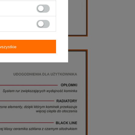
szystkie