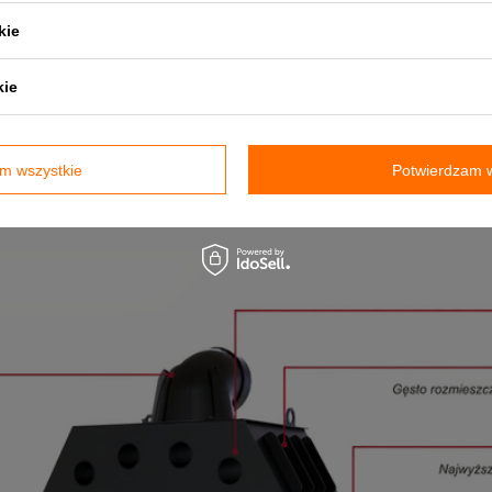
kie
kie
m wszystkie
Potwierdzam w