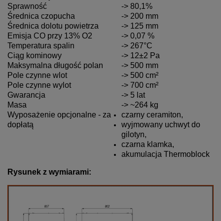
Sprawność
-> 80,1%
Średnica czopucha
-> 200 mm
Średnica dolotu powietrza
-> 125 mm
Emisja CO przy 13% O2
-> 0,07 %
Temperatura spalin
-> 267°C
Ciąg kominowy
-> 12±2 Pa
Maksymalna długość polan
-> 500 mm
Pole czynne wlot
-> 500 cm²
Pole czynne wylot
-> 700 cm²
Gwarancja
-> 5 lat
Masa
-> ~264 kg
Wyposażenie opcjonalne - za
czarny ceramiton,
dopłatą
wyjmowany uchwyt do
gilotyn,
czarna klamka,
akumulacja Thermoblock
Rysunek z wymiarami: