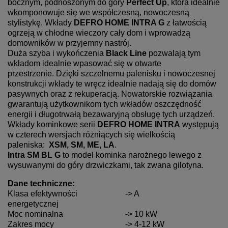
bocznym,
podnoszonym do góry
Perfect Up
, która idealnie
wkomponowuje się we współczesną, nowoczesną
stylistykę.
Wkłady
DEFRO HOME INTRA G
z łatwością
ogrzeją w chłodne wieczory cały dom i wprowadzą
domowników
w przyjemny nastrój.
Duża szyba i wykończenia
Black Line
pozwalają tym
wkładom idealnie wpasować się w otwarte
przestrzenie.
Dzięki szczelnemu palenisku i nowoczesnej
konstrukcji wkłady te wręcz idealnie nadają się do domów
pasywnych
oraz z rekuperacją.
Nowatorskie rozwiązania
gwarantują użytkownikom tych wkładów oszczędność
energii i długotrwałą bezawaryjną obsługę tych urządzeń.
Wkłady kominkowe serii
DEFRO HOME INTRA
występują
w czterech wersjach różniących się wielkością
paleniska:
XSM, SM, ME, LA
.
Intra SM BL G
to model kominka narożnego lewego z
wysuwanymi do góry drzwiczkami, tak zwana gilotyna.
Dane techniczne:
Klasa efektywności
-> A
energetycznej
Moc nominalna
-> 10 kW
Zakres mocy
-> 4-12 kW