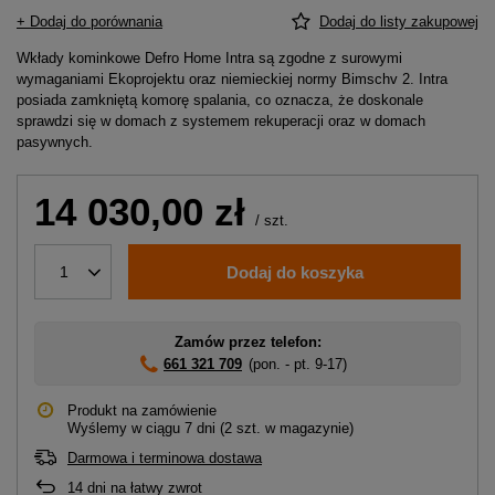
+ Dodaj do porównania
Dodaj do listy zakupowej
Wkłady kominkowe Defro Home Intra są zgodne z surowymi
wymaganiami Ekoprojektu oraz niemieckiej normy Bimschv 2. Intra
posiada zamkniętą komorę spalania, co oznacza, że doskonale
sprawdzi się w domach z systemem rekuperacji oraz w domach
pasywnych.
14 030,00 zł
/
szt.
Dodaj do koszyka
1
Zamów przez telefon:
661 321 709
(pon. - pt. 9-17)
Produkt na zamówienie
Wyślemy
w ciągu 7 dni
(2 szt. w magazynie)
Darmowa i terminowa dostawa
14
dni na łatwy zwrot