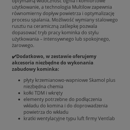
optymalną widoczność ognia i komfortowe
użytkowanie, a technologia Multilow zapewnia
równomierny dopływ powietrza i optymalizację
procesu spalania. Możliwość wymiany stalowego
rusztu na ceramiczną zaślepkę pozwala
dopasować tryb pracy kominka do stylu
użytkowania – intensywnego lub spokojnego,
żarowego.
✔️Dodatkowo, w zestawie oferujemy
akcesoria niezbędne do wykonania
zabudowy kominka:
płyty krzemianowo-wapniowe Skamol plus
niezbędna chemia
kołki TDM i wkręty
elementy potrzebne do podłączenia
wkładu do komina i do doprowadzenia
powietrza do wkładu
kratki wentylacyjne typu luft firmy Ventlab