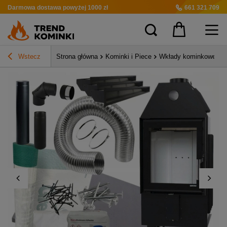
Darmowa dostawa
powyżej 1000 zł
661 321 709
Wstecz
Strona główna
Kominki i Piece
Wkłady kominkowe pow