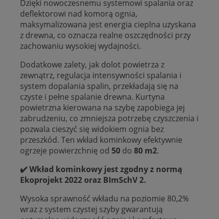
Dzięki nowoczesnemu systemowi spalania oraz
deflektorowi nad komorą ognia,
maksymalizowana jest energia cieplna uzyskana
z drewna, co oznacza realne oszczędności przy
zachowaniu wysokiej wydajności.
Dodatkowe zalety, jak dolot powietrza z
zewnątrz, regulacja intensywności spalania i
system dopalania spalin, przekładają się na
czyste i pełne spalanie drewna. Kurtyna
powietrzna kierowana na szybę zapobiega jej
zabrudzeniu, co zmniejsza potrzebę czyszczenia i
pozwala cieszyć się widokiem ognia bez
przeszkód. Ten wkład kominkowy efektywnie
ogrzeje powierzchnię od
50
do
80 m2
.
✔️
Wkład kominkowy jest zgodny z normą
Ekoprojekt 2022 oraz BImSchV 2.
Wysoka sprawność wkładu na poziomie 80,2%
wraz z system czystej szyby gwarantują