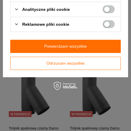
Analityczne pliki cookie
W PROMOCJI
W PROMOCJI
Reklamowe pliki cookie
Trójnik spalinowy czarny Darco
Trójnik spalinowy czarny Dacro
TR120/45-CZ2
TR160/45-CZ2
Potwierdzam wszystkie
218,57 zł / szt.
255,59 zł / szt.
Odrzucam wszystkie
+ Dodaj do porównania
+ Dodaj do porównania
W PROMOCJI
W PROMOCJI
Trójnik spalinowy czarny Darco
Trójnik spalinowy czarny Darco