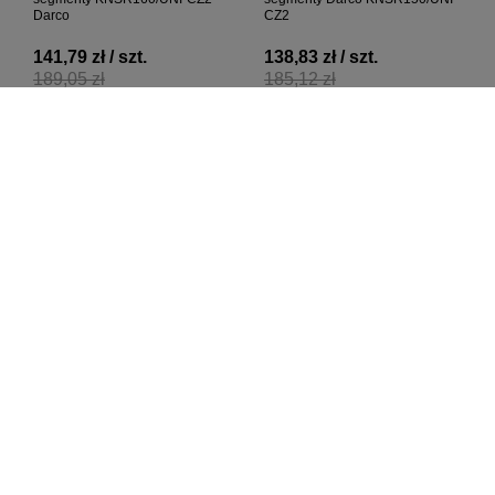
Darco
CZ2
141,79 zł / szt.
138,83 zł / szt.
189,05 zł
185,12 zł
+ Dodaj do porównania
+ Dodaj do porównania
W PROMOCJI
W PROMOCJI
Kolano spalinowe nastawne 4
Kolano spalinowe nastawne 4
segmenty Darco KNSR130/UNI-
segmenty Darco KNSR200/UNI-
CZ2
CZ2
134,59 zł / szt.
156,55 zł / szt.
179,46 zł
208,73 zł