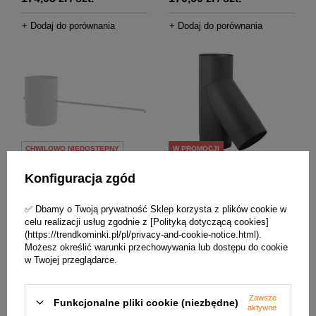
+ Dodaj do porównania
+ Dodaj do porównania
CHWILOWO NIEDOSTĘPNY
W PROMOCJI
Konfiguracja zgód
Szyber spalinowy czarny fi 200
Trójnik spalinowy Darco
mm Darco SZK200-CZ2
TR130/45-CZ2
✅ Dbamy o Twoją prywatność Sklep korzysta z plików cookie w
184,13 zł / szt.
230,75 zł / szt.
celu realizacji usług zgodnie z [Polityką dotyczącą cookies]
(https://trendkominki.pl/pl/privacy-and-cookie-notice.html).
Możesz określić warunki przechowywania lub dostępu do cookie
+ Dodaj do porównania
+ Dodaj do porównania
w Twojej przeglądarce.
Zawsze
Funkcjonalne pliki cookie (niezbędne)
aktywne