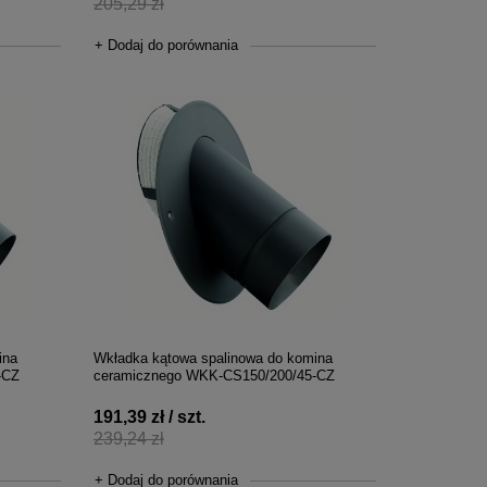
205,29 zł
+ Dodaj do porównania
ina
Wkładka kątowa spalinowa do komina
-CZ
ceramicznego WKK-CS150/200/45-CZ
191,39 zł / szt.
239,24 zł
+ Dodaj do porównania