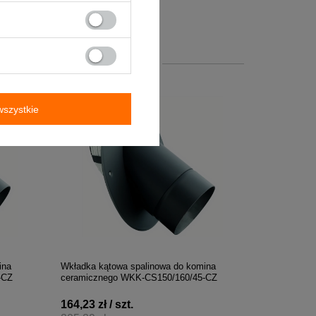
213,92 zł / szt.
267,40 zł
+ Dodaj do porównania
szystkie
ina
Wkładka kątowa spalinowa do komina
-CZ
ceramicznego WKK-CS150/160/45-CZ
164,23 zł / szt.