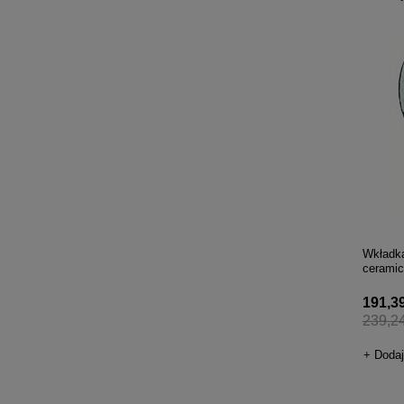
Wkładka
cerami
191,39 
239,24
+ Dodaj