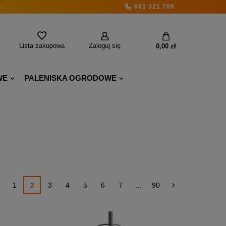
661 321 709
Lista zakupowa
Zaloguj się
0,00 zł
WE
PALENISKA OGRODOWE
1
2
3
4
5
6
7
...
90