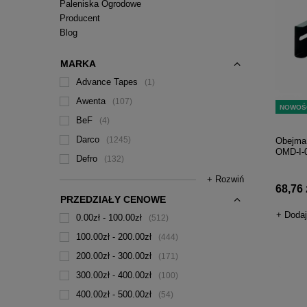
Paleniska Ogrodowe
Producent
Blog
MARKA
Advance Tapes
1
Awenta
107
NOWOŚ
BeF
4
Darco
1245
Obejma 
OMD-I-
Defro
132
+ Rozwiń
68,76 z
PRZEDZIAŁY CENOWE
+ Dodaj
0.00zł - 100.00zł
512
100.00zł - 200.00zł
444
200.00zł - 300.00zł
171
300.00zł - 400.00zł
100
400.00zł - 500.00zł
54