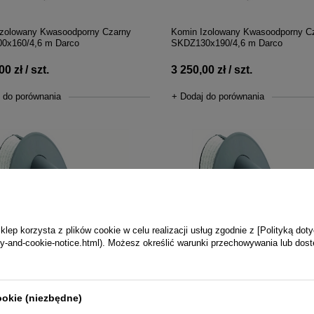
Izolowany Kwasoodporny Czarny
Komin Izolowany Kwasoodporny C
0x160/4,6 m Darco
SKDZ130x190/4,6 m Darco
0 zł / szt.
3 250,00 zł / szt.
 do porównania
+ Dodaj do porównania
ep korzysta z plików cookie w celu realizacji usług zgodnie z [Polityką dot
vacy-and-cookie-notice.html). Możesz określić warunki przechowywania lub dos
ookie (niezbędne)
 kątowa spalinowa do komina
Wkładka kątowa spalinowa do kom
cznego WKK-CS120/200/45-CZ
ceramicznego WKK-CS180/200/45