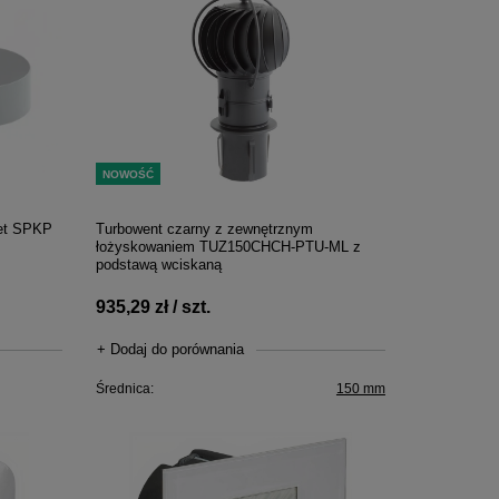
NOWOŚĆ
let SPKP
Turbowent czarny z zewnętrznym
łożyskowaniem TUZ150CHCH-PTU-ML z
podstawą wciskaną
935,29 zł / szt.
+ Dodaj do porównania
Średnica:
150 mm