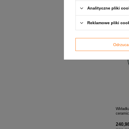
Analityczne pliki coo
240,98 
301,23
Reklamowe pliki coo
+ Dodaj
Odrzuca
Wkładka
cerami
240,98 