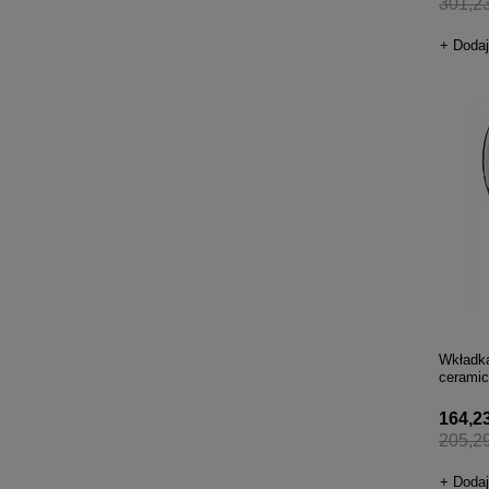
301,23
+ Dodaj
Wkładka
cerami
164,23 
205,29
+ Dodaj