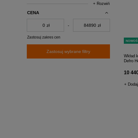
+ Rozwiń
CENA
zł
-
zł
Zastosuj zakres cen
NOWOŚ
Zastosuj wybrane filtry
Wkład k
Defro 
10 440
+ Dodaj