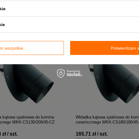
kie
zł / szt.
182,24 zł / szt.
 zł
227,80 zł
kie
 do porównania
+ Dodaj do porównania
m wszystkie
Potwierdzam w
 kątowa spalinowa do komina
Wkładka kątowa spalinowa do kom
cznego WKK-CS130/200/45-CZ
ceramicznego WKK-CS180/180/45
zł / szt.
165,71 zł / szt.