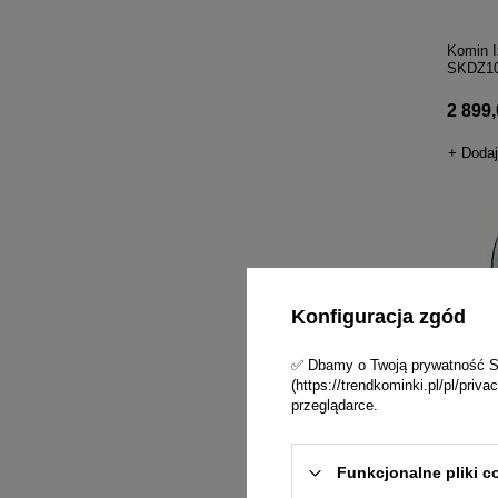
Komin 
SKDZ10
2 899,0
+ Dodaj
Konfiguracja zgód
✅ Dbamy o Twoją prywatność Skl
(https://trendkominki.pl/pl/pri
przeglądarce.
Funkcjonalne pliki c
Wkładka
cerami