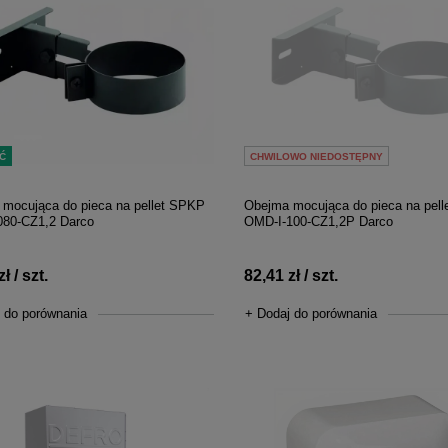
Ć
CHWILOWO NIEDOSTĘPNY
mocująca do pieca na pellet SPKP
Obejma mocująca do pieca na pel
080-CZ1,2 Darco
OMD-I-100-CZ1,2P Darco
ł / szt.
82,41 zł / szt.
 do porównania
+ Dodaj do porównania