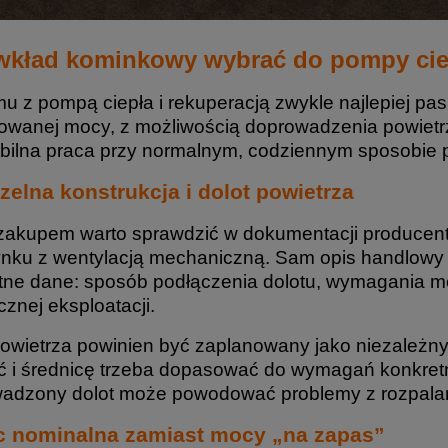
 wkład kominkowy wybrać do pompy ci
u z pompą ciepła i rekuperacją zwykle najlepiej pas
owanej mocy, z możliwością doprowadzenia powietr
tabilna praca przy normalnym, codziennym sposobie p
zelna konstrukcja i dolot powietrza
zakupem warto sprawdzić w dokumentacji producenta
nku z wentylacją mechaniczną. Sam opis handlowy „
tne dane: sposób podłączenia dolotu, wymagania m
znej eksploatacji.
powietrza powinien być zaplanowany jako niezależny
ć i średnicę trzeba dopasować do wymagań konkretn
adzony dolot może powodować problemy z rozpalan
c nominalna zamiast mocy „na zapas”