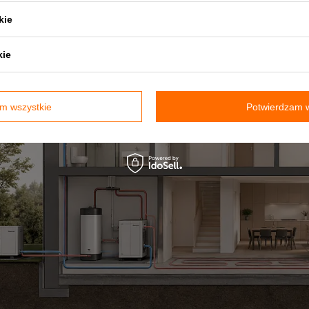
kie
kie
m wszystkie
Potwierdzam w