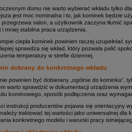
czesnym domu nie warto wybierać wkładu tylko dl
jsza jest moc nominalna i to, jak kominek będzie u
 przegrzewa salon, a użytkownik zaczyna tłumić spal
 i mniej stabilna praca urządzenia.
ompie ciepła kominek powinien raczej uzupełniać sy
 lepiej sprawdza się wkład, który pozwala palić spok
zenia temperatury w strefie dziennej.
min dobrany do konkretnego wkładu
nie powinien być dobierany „ogólnie do kominka”, t
m warto sprawdzić w dokumentacji urządzenia wyma
du kominowego, sposób podłączenia oraz wymagan
ci instrukcji producentów pojawia się orientacyjny 
e należy traktować tej wartości jako uniwersalnej dl
nia konkretnego modelu i warunki pracy istniejące