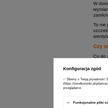
W domu
wymian
zamkni
To nie
szczel
wentyla
Czy r
Co do 
Wentyl
dolot p
Konfiguracja zgód
sprawdz
✅ Dbamy o Twoją prywatność Skl
W prak
(https://trendkominki.pl/pl/pri
przeglądarce.
wentyl
przez w
Funkcjonalne pliki c