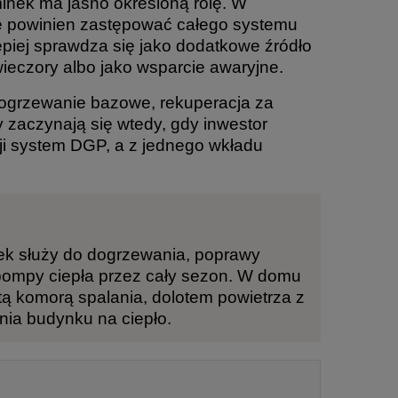
minek ma jasno określoną rolę. W
 powinien zastępować całego systemu
epiej sprawdza się jako dodatkowe źródło
ieczory albo jako wsparcie awaryjne.
 ogrzewanie bazowe, rekuperacja za
zaczynają się wtedy, gdy inwestor
cji system DGP, a z jednego wkładu
nek służy do dogrzewania, poprawy
 pompy ciepła przez cały sezon. W domu
ą komorą spalania, dolotem powietrza z
ia budynku na ciepło.