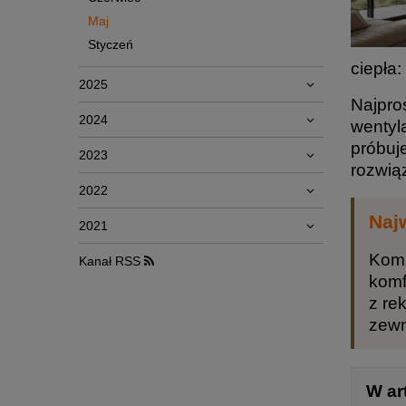
Maj
Styczeń
ciepła
2025
Najpro
2024
wentyl
próbuj
2023
rozwią
2022
Naj
2021
Komi
Kanał RSS
komf
z re
zewn
W ar