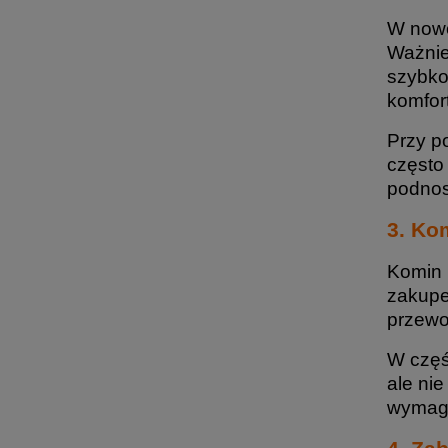
W nowo
Ważnie
szybko
komfort
Przy p
często
podnos
3. Ko
Komin 
zakupe
przewo
W częś
ale ni
wymaga