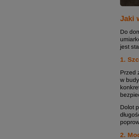
Jaki
Do dom
umiark
jest s
1. Szc
Przed 
w budy
konkre
bezpiec
Dolot 
długoś
poprow
2. Mo