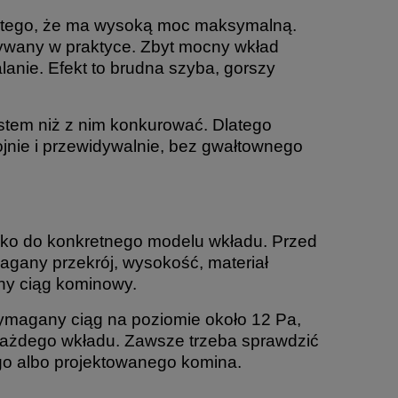
atego, że ma wysoką moc maksymalną.
żywany w praktyce. Zbyt mocny wkład
anie. Efekt to brudna szyba, gorszy
stem niż z nim konkurować. Dlatego
ojnie i przewidywalnie, bez gwałtownego
ylko do konkretnego modelu wkładu. Przed
gany przekrój, wysokość, materiał
y ciąg kominowy.
wymagany ciąg na poziomie około 12 Pa,
a każdego wkładu. Zawsze trzeba sprawdzić
go albo projektowanego komina.