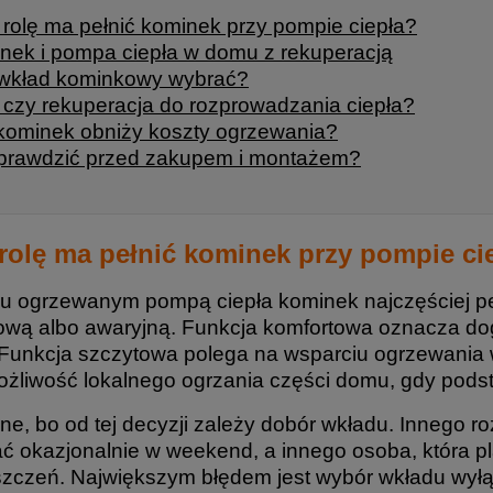
 rolę ma pełnić kominek przy pompie ciepła?
nek i pompa ciepła w domu z rekuperacją
 wkład kominkowy wybrać?
czy rekuperacja do rozprowadzania ciepła?
kominek obniży koszty ogrzewania?
prawdzić przed zakupem i montażem?
rolę ma pełnić kominek przy pompie ci
 ogrzewanym pompą ciepła kominek najczęściej pełni
ową albo awaryjną. Funkcja komfortowa oznacza dog
 Funkcja szczytowa polega na wsparciu ogrzewania w
ożliwość lokalnego ogrzania części domu, gdy podst
ne, bo od tej decyzji zależy dobór wkładu. Innego ro
ać okazjonalnie w weekend, a innego osoba, która pl
zczeń. Największym błędem jest wybór wkładu wyłąc