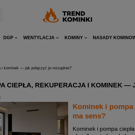
DGP
WENTYLACJA
KOMINY
NASADY KOMINO
 i kominek — jak połączyć je rozsądnie?
A CIEPŁA, REKUPERACJA I KOMINEK — 
9
Kominek i pompa c
ma sens?
Kominek i pompa ciepł