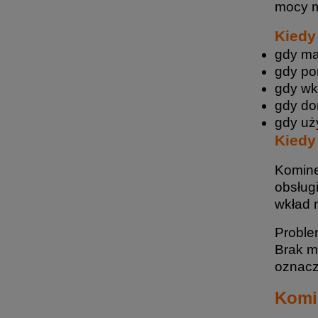
mocy m
Kiedy
gdy ma
gdy po
gdy wk
gdy do
gdy uż
Kiedy
Komine
obsług
wkład 
Proble
Brak m
oznacz
Komi