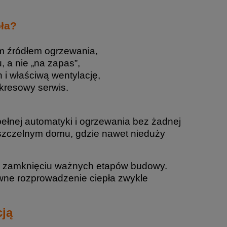
ła?
m źródłem ogrzewania,
 a nie „na zapas”,
i właściwą wentylację,
kresowy serwis.
ełnej automatyki i ogrzewania bez żadnej
 szczelnym domu, gdzie nawet nieduży
o zamknięciu ważnych etapów budowy.
owne rozprowadzenie ciepła zwykle
cją