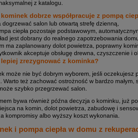
aksymalnej z katalogu.
 kominek dobrze współpracuje z pompą ciep
 dogrzewać salon lub otwartą strefę dzienną,
mpa ciepła pozostaje podstawowym, automatyczny
ład jest dobrany do realnego zapotrzebowania domu,
m ma zaplanowany dolot powietrza, poprawny komin 
ytkownik akceptuje obsługę drewna, czyszczenie i o
 lepiej zrezygnować z kominka?
k może nie być dobrym wyborem, jeśli oczekujesz p
i. Warto też zachować ostrożność w bardzo małym,
może szybko przegrzewać salon.
mem bywa również późna decyzja o kominku, już p
iejsca na komin, dolot powietrza, zabudowę i sens
a kompromisy albo wyższy koszt wykonania.
nek i pompa ciepła w domu z rekupera