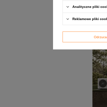
Analityczne pliki coo
Reklamowe pliki coo
Odrzuca