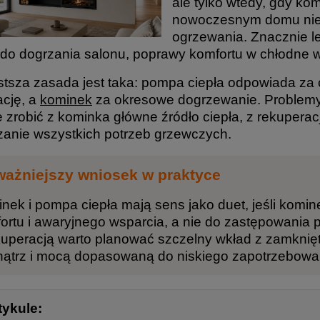
ale tylko wtedy, gdy ko
nowoczesnym domu nie
ogrzewania. Znacznie l
: do dogrzania salonu, poprawy komfortu w chłodne w
stsza zasada jest taka: pompa ciepła odpowiada za
ację, a
kominek
za okresowe dogrzewanie. Problemy 
e zrobić z kominka główne źródło ciepła, z rekupera
zanie wszystkich potrzeb grzewczych.
ważniejszy wniosek w praktyce
nek i pompa ciepła mają sens jako duet, jeśli komi
ortu i awaryjnego wsparcia, a nie do zastępowania
kuperacją warto planować szczelny wkład z zamknięt
ątrz i mocą dopasowaną do niskiego zapotrzebowan
tykule: