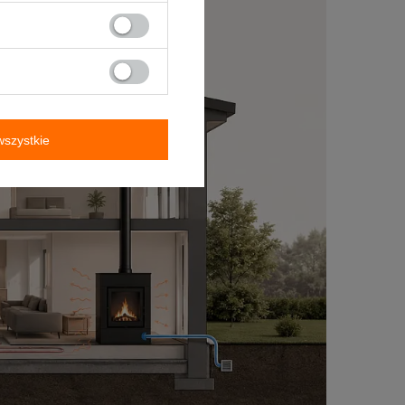
szystkie