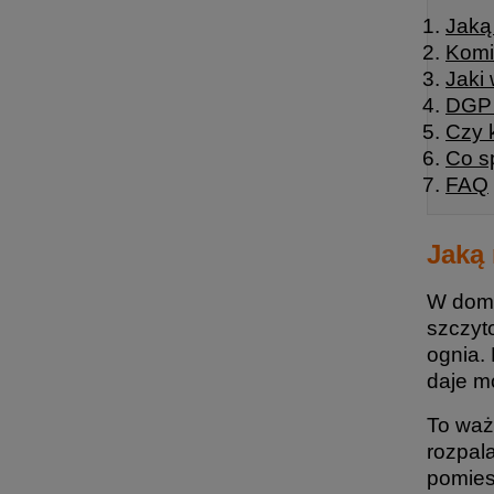
Jaką
Komi
Jaki
DGP 
Czy 
Co s
FAQ
Jaką 
W domu
szczyt
ognia.
daje m
To waż
rozpal
pomies