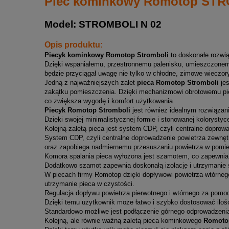
Piec kominkowy Romotop STR
Model: STROMBOLI N 02
Opis produktu:
Piecyk kominkowy Romotop Stromboli
to doskonałe rozwiąz
Dzięki wspaniałemu, przestronnemu palenisku, umieszczonemu
będzie przyciągał uwagę nie tylko w chłodne, zimowe wieczory
Jedną z najważniejszych zalet
pieca Romotop Stromboli
jes
zakątku pomieszczenia. Dzięki mechanizmowi obrotowemu pi
co zwiększa wygodę i komfort użytkowania.
Piecyk Romotop Stromboli
jest również idealnym rozwiązan
Dzięki swojej minimalistycznej formie i stonowanej kolorysty
Kolejną zaletą pieca jest system CDP, czyli centralne doprow
System CDP, czyli centralne doprowadzenie powietrza zewnęt
oraz zapobiega nadmiernemu przesuszaniu powietrza w pomie
Komora spalania pieca wyłożona jest szamotem, co zapewnia n
Dodatkowo szamot zapewnia doskonałą izolację i utrzymanie s
W piecach firmy Romotop dzięki dopływowi powietrza wtórnego
utrzymanie pieca w czystości.
Regulacja dopływu powietrza pierwotnego i wtórnego za pomoc
Dzięki temu użytkownik może łatwo i szybko dostosować ilość
Standardowo możliwe jest podłączenie górnego odprowadzenia
Kolejną, ale równie ważną zaletą pieca kominkowego
Romoto