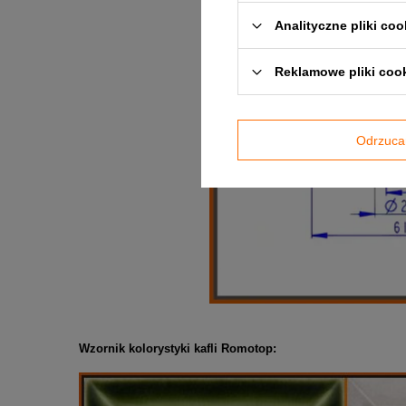
Analityczne pliki coo
Reklamowe pliki coo
Odrzuca
Wzornik kolorystyki kafli Romotop: