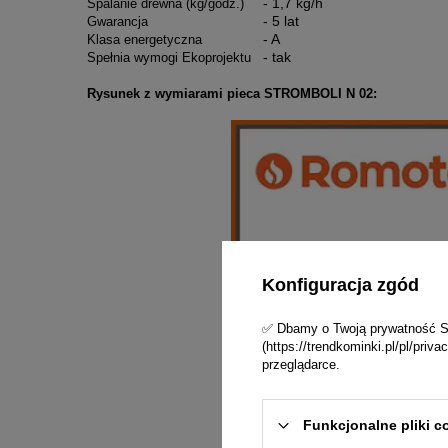
- 1,7 kg/h
Spalanie drewna (kg/godz.)
- 5 lat
Gwarancja
- A
Klasa energetyczna
- tak
Spełnia wymogi Ekoprojektu
Rysunek z wymiarami pieca STROMBOLI N 02:
Konfiguracja zgód
✅ Dbamy o Twoją prywatność Skl
(https://trendkominki.pl/pl/pri
przeglądarce.
Funkcjonalne pliki c