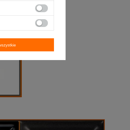
szystkie