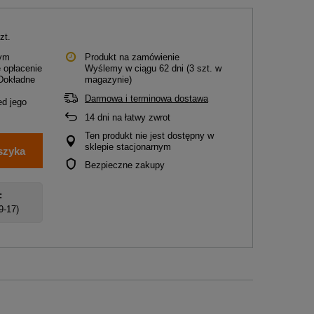
zt.
tym
Produkt na zamówienie
 opłacenie
Wyślemy
w ciągu 62 dni
(3 szt. w
 Dokładne
magazynie)
Darmowa i terminowa dostawa
d jego
14
dni na łatwy zwrot
Ten produkt nie jest dostępny w
sklepie stacjonarnym
szyka
Bezpieczne zakupy
:
 9-17)