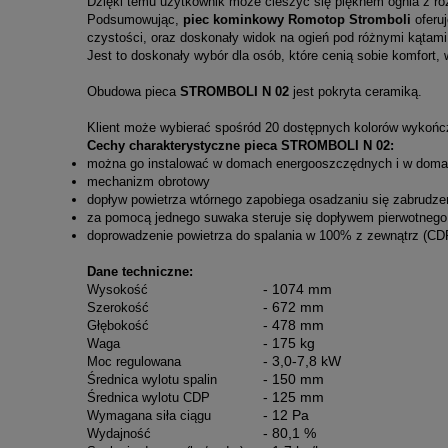
Dzięki temu użytkownik może cieszyć się pięknem ognia z r
Podsumowując,
piec kominkowy Romotop Stromboli
oferuj
czystości, oraz doskonały widok na ogień pod różnymi kątami
Jest to doskonały wybór dla osób, które cenią sobie komfort, 
Obudowa pieca
STROMBOLI N 02
jest pokryta ceramiką.
Klient może wybierać spośród 20 dostępnych kolorów wykońc
Cechy charakterystyczne pieca STROMBOLI N 02:
można go instalować w domach energooszczędnych i w domac
mechanizm obrotowy
dopływ powietrza wtórnego zapobiega osadzaniu się zabrudze
za pomocą jednego suwaka steruje się dopływem pierwotnego 
doprowadzenie powietrza do spalania w 100% z zewnątrz (CD
Dane techniczne:
- 1074 mm
Wysokość
- 672 mm
Szerokość
- 478 mm
Głębokość
- 175 kg
Waga
- 3,0-7,8 kW
Moc regulowana
- 150 mm
Średnica wylotu spalin
- 125 mm
Średnica wylotu CDP
- 12 Pa
Wymagana siła ciągu
- 80,1 %
Wydajność