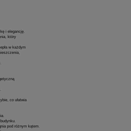
kę i elegancję.
ia, który
ciepła w każdym
ieszczenia,
.
getyczną
.
bie, co ułatwia
ia.
 budynku.
ognia pod różnym kątem.