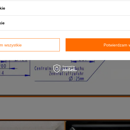
kie
kie
m wszystkie
Potwierdzam w