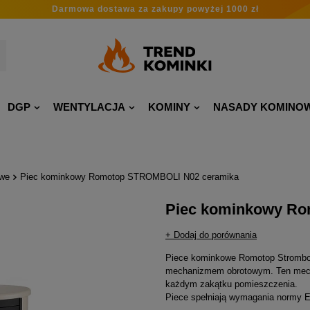
Darmowa dostawa
za zakupy
powyżej 1000 zł
DGP
WENTYLACJA
KOMINY
NASADY KOMINO
owe
Piec kominkowy Romotop STROMBOLI N02 ceramika
Piec kominkowy R
+ Dodaj do porównania
Piece kominkowe Romotop Stromboli
mechanizmem obrotowym. Ten mecha
każdym zakątku pomieszczenia.
Piece spełniają wymagania normy E