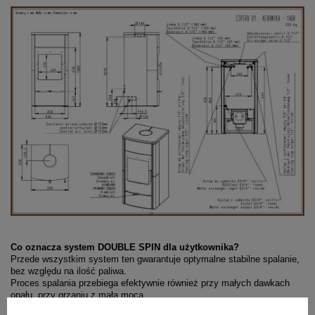
Co oznacza system DOUBLE SPIN dla użytkownika?
Przede wszystkim system ten gwarantuje optymalne stabilne spalanie,
bez względu na ilość paliwa.
Proces spalania przebiega efektywnie również przy małych dawkach
opału, przy grzaniu z małą mocą.
To wszystko wpływa na to, że kominki firmy Romotop od lat spełniają