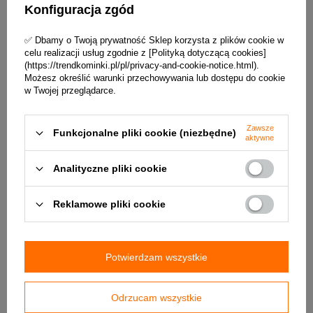
normy związanie z zanieczyszczaniem
Konfiguracja zgód
środowiska i ekologią.
Z kolei dla projektantów i wykonawców oznacza to, że mogą stosować
wkłady kominkowe Romotop
✅ Dbamy o Twoją prywatność Sklep korzysta z plików cookie w
w budynkach z różnymi stratami ciepła i tam, gdzie zwykłe wkłady
celu realizacji usług zgodnie z [Polityką dotyczącą cookies]
kominkowe z dużym przeszkleniem nie byłyby
(https://trendkominki.pl/pl/privacy-and-cookie-notice.html).
możliwe do zastosowania.
Możesz określić warunki przechowywania lub dostępu do cookie
w Twojej przeglądarce.
Zawsze
Funkcjonalne pliki cookie (niezbędne)
aktywne
Analityczne pliki cookie
Reklamowe pliki cookie
Potwierdzam wszystkie
Odrzucam wszystkie