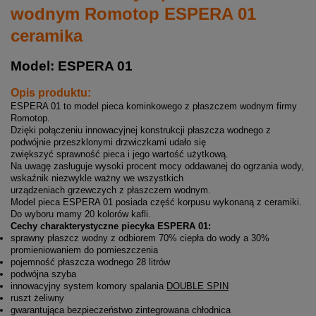
wodnym Romotop ESPERA 01
ceramika
Model: ESPERA 01
Opis produktu:
ESPERA 01 to model pieca kominkowego z płaszczem wodnym firmy
Romotop.
Dzięki połączeniu innowacyjnej konstrukcji płaszcza wodnego z
podwójnie przeszklonymi drzwiczkami udało się
zwiększyć sprawność pieca i jego wartość użytkową.
Na uwagę zasługuje wysoki procent mocy oddawanej do ogrzania wody,
wskaźnik niezwykle ważny we wszystkich
urządzeniach grzewczych z płaszczem wodnym.
Model pieca ESPERA 01 posiada część korpusu wykonaną z ceramiki.
Do wyboru mamy 20 kolorów kafli.
Cechy charakterystyczne piecyka ESPERA 01:
sprawny płaszcz wodny z odbiorem 70% ciepła do wody a 30%
promieniowaniem do pomieszczenia
pojemność płaszcza wodnego 28 litrów
podwójna szyba
innowacyjny system komory spalania
DOUBLE SPIN
ruszt żeliwny
gwarantująca bezpieczeństwo zintegrowana chłodnica