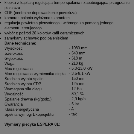
klepka z kapilarą regulująca tempo spalania i zapobiegająca przegrzaniu
płaszcza
CDP (centralne doprowadzenie powietrza)
komora spalania wyłożona szamotem
regulacja powietrza pierwotnego i wtórnego za pomocą jednego
elementu sterującego
wybór z pośród 20 kolorów kafli ceramicznych
zamykany schowek pod paleniskiem
Dane techniczne:
- 1080 mm
Wysokość
- 540 mm
Szerokość
- 518 m
Głębokość
- 218 kg
Waga
- 5,0-13,0 kW
Moc regulowana
- 3,5-9,1 kW
Moc regulowana wymiennika ciepła
- 150 mm
Średnica wylotu spalin
- 125 mm
Średnica wylotu CDP
- 12 Pa
Wymagana siła ciągu
- 80,1 %
Wydajność
- 2,9 kg/h
Spalanie drewna (kg/godz.)
- 5 lat
Gwarancja
- A+
Klasa energetyczna
- tak
Spełnia wymogi Ekoprojektu
Wymiary piecyka ESPERA 01: