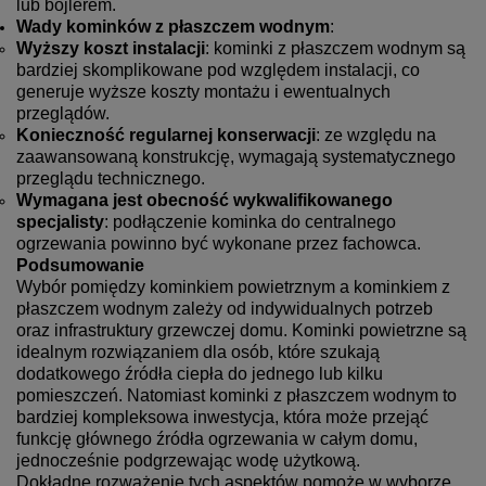
lub bojlerem.
Wady kominków z płaszczem wodnym
:
Wyższy koszt instalacji
: kominki z płaszczem wodnym są
bardziej skomplikowane pod względem instalacji, co
generuje wyższe koszty montażu i ewentualnych
przeglądów.
Konieczność regularnej konserwacji
: ze względu na
zaawansowaną konstrukcję, wymagają systematycznego
przeglądu technicznego.
Wymagana jest obecność wykwalifikowanego
specjalisty
: podłączenie kominka do centralnego
ogrzewania powinno być wykonane przez fachowca.
Podsumowanie
Wybór pomiędzy kominkiem powietrznym a kominkiem z
płaszczem wodnym zależy od indywidualnych potrzeb
oraz infrastruktury grzewczej domu. Kominki powietrzne są
idealnym rozwiązaniem dla osób, które szukają
dodatkowego źródła ciepła do jednego lub kilku
pomieszczeń. Natomiast kominki z płaszczem wodnym to
bardziej kompleksowa inwestycja, która może przejąć
funkcję głównego źródła ogrzewania w całym domu,
jednocześnie podgrzewając wodę użytkową.
Dokładne rozważenie tych aspektów pomoże w wyborze