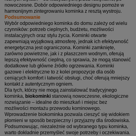
nowoczesne. Dobór odpowiedniego designu pomoże w
harmonijnym zintegrowaniu kominka z resztą wystroju.
Podsumowanie
Wybór odpowiedniego kominka do domu zależy od wielu
czynników: potrzeb cieplnych, budżetu, możliwości
instalacyjnych oraz stylu życia. Kominki otwarte
zapewniają wyjątkową atmosferę, jednak ich efektywność
energetyczna jest ograniczona. Kominki zamknięte,
zarówno powietrzne, jak i z płaszczem wodnym, oferują
lepszą efektywność cieplną, co sprawia, że mogą stanowić
dodatkowe lub główne źródło ogrzewania. Kominki
gazowe i elektryczne to z kolei propozycje dla osób
ceniących komfort i łatwość obsługi, choć oferują mniejszy
kontakt z autentycznym ogniem.
Dla tych, którzy nie mogą zainstalować tradycyjnego
kominka,
biokominki
stanowią nowoczesne, ekologiczne
rozwiązanie – idealne do mieszkań i miejsc bez
możliwości montażu przewodu kominowego.
Wprowadzenie biokominka pozwala cieszyć się widokiem
płomieni w sposób bezpieczny i przyjazny dla środowiska.
Podsumowując, niezależnie od wybranego typu kominka,
warto dokładnie przemyśleć swoje potrzeby i oczekiwania.