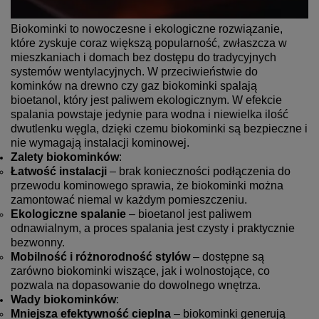
Biokominki to nowoczesne i ekologiczne rozwiązanie,
które zyskuje coraz większą popularność, zwłaszcza w
mieszkaniach i domach bez dostępu do tradycyjnych
systemów wentylacyjnych. W przeciwieństwie do
kominków na drewno czy gaz biokominki spalają
bioetanol, który jest paliwem ekologicznym. W efekcie
spalania powstaje jedynie para wodna i niewielka ilość
dwutlenku węgla, dzięki czemu biokominki są bezpieczne i
nie wymagają instalacji kominowej.
Zalety biokominków
:
Łatwość instalacji
– brak konieczności podłączenia do
przewodu kominowego sprawia, że biokominki można
zamontować niemal w każdym pomieszczeniu.
Ekologiczne spalanie
– bioetanol jest paliwem
odnawialnym, a proces spalania jest czysty i praktycznie
bezwonny.
Mobilność i różnorodność stylów
– dostępne są
zarówno biokominki wiszące, jak i wolnostojące, co
pozwala na dopasowanie do dowolnego wnętrza.
Wady biokominków
:
Mniejsza efektywność cieplna
– biokominki generują