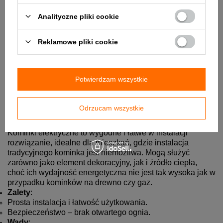
Analityczne pliki cookie
Reklamowe pliki cookie
Potwierdzam wszystkie
Odrzucam wszystkie
Kominki elektryczne to wygodne i łatwe w instalacji
rozwiązanie, idealne dla mieszkań, gdzie instalacja
tradycyjnego kominka jest niemożliwa. Mogą służyć
zarówno jako element dekoracyjny, jak i źródło ciepła,
choć ich wydajność energetyczna nie jest tak wysoka jak w
przypadku kominków na drewno czy gaz.
Zalety
:
Prosta instalacja i łatwość użytkowania.
Bezpieczeństwo – brak otwartego ognia.
Wady
: