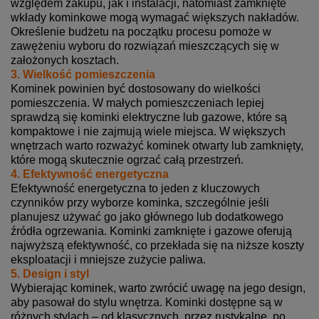
względem zakupu, jak i instalacji, natomiast zamknięte
wkłady kominkowe mogą wymagać większych nakładów.
Określenie budżetu na początku procesu pomoże w
zawężeniu wyboru do rozwiązań mieszczących się w
założonych kosztach.
3. Wielkość pomieszczenia
Kominek powinien być dostosowany do wielkości
pomieszczenia. W małych pomieszczeniach lepiej
sprawdzą się kominki elektryczne lub gazowe, które są
kompaktowe i nie zajmują wiele miejsca. W większych
wnętrzach warto rozważyć kominek otwarty lub zamknięty,
które mogą skutecznie ogrzać całą przestrzeń.
4. Efektywność energetyczna
Efektywność energetyczna to jeden z kluczowych
czynników przy wyborze kominka, szczególnie jeśli
planujesz używać go jako głównego lub dodatkowego
źródła ogrzewania. Kominki zamknięte i gazowe oferują
najwyższą efektywność, co przekłada się na niższe koszty
eksploatacji i mniejsze zużycie paliwa.
5. Design i styl
Wybierając kominek, warto zwrócić uwagę na jego design,
aby pasował do stylu wnętrza. Kominki dostępne są w
różnych stylach – od klasycznych, przez rustykalne, po