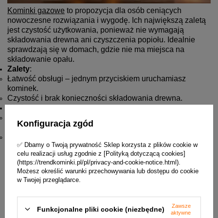
Kominki gazowe
to propozycja dla osób ceniących
nowoczesne rozwiązania i wygodę. Ich największą zaletą
jest czystość użytkowania, ponieważ nie wymagają
składowania drewna ani czyszczenia popiołu. Idealnie
sprawdzają się w domach, gdzie nie ma miejsca na
składowanie opału.
Zalety
:
Łatwość obsługi – jednym przyciskiem uruchamiasz
kominek.
Czystość i brak konieczności składowania drewna.
Wady
:
Uzależnienie od dostaw gazu – awarie mogą wpłynąć na
Konfiguracja zgód
dostęp do ogrzewania.
Mniejsza autentyczność i kontakt z ogniem w porównaniu
✅ Dbamy o Twoją prywatność Sklep korzysta z plików cookie w
do tradycyjnych kominków.
celu realizacji usług zgodnie z [Polityką dotyczącą cookies]
Kominki elektryczne
(https://trendkominki.pl/pl/privacy-and-cookie-notice.html).
Możesz określić warunki przechowywania lub dostępu do cookie
w Twojej przeglądarce.
Zawsze
Funkcjonalne pliki cookie (niezbędne)
aktywne