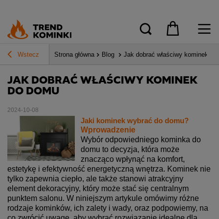
Wstecz
Strona główna
Blog
Jak dobrać właściwy kominek do
JAK DOBRAĆ WŁAŚCIWY KOMINEK
DO DOMU
2024-10-08
Jaki kominek wybrać do domu?
Wprowadzenie
Wybór odpowiedniego kominka do
domu to decyzja, która może
znacząco wpłynąć na komfort,
estetykę i efektywność energetyczną wnętrza. Kominek nie
tylko zapewnia ciepło, ale także stanowi atrakcyjny
element dekoracyjny, który może stać się centralnym
punktem salonu. W niniejszym artykule omówimy różne
rodzaje kominków, ich zalety i wady, oraz podpowiemy, na
co zwrócić uwagę, aby wybrać rozwiązanie idealne dla